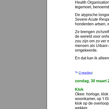
Health Organisation
tegemoet, benoem
De atypische longo
Severe Acute Resp
honderden artsen, 
Ze brengen zichzelf 
de wereld voor onhe
zou zijn om zo ver 
mensen als Urbani 
omgekeerde.
En dat kan ik allee
(
2 reacties
)
zondag, 30 maart 
Klok
Okee: horloge, klok
woonkamer, op 't I
klok op de overloop
wekker.