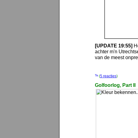
[UPDATE 19:55]
He
achter m'n Utrechts
van de meest onpret
(
5 reacties
)
Golfoorlog, Part II