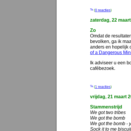
(
0 reacties
)
zaterdag, 22 maar
Zo
Omdat de resultate
bevolken, ga ik maa
anders en hopelijk 
of a Dangerous Mi
Ik adviseer u een bo
cafébezoek.
(
1 reacties
)
vrijdag, 21 maart 
Stammenstrijd
We got two tribes
We got the bomb
We got the bomb - 
Sock it to me biscui