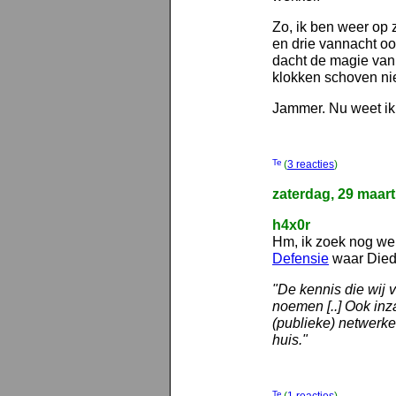
Zo, ik ben weer op
en drie vannacht oo
dacht de magie van 
klokken schoven ni
Jammer. Nu weet ik 
(
3 reacties
)
zaterdag, 29 maar
h4x0r
Hm, ik zoek nog wer
Defensie
waar Diede
"De kennis die wij v
noemen [..] Ook inz
(publieke) netwerken
huis."