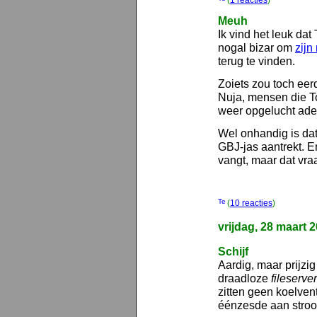
(
1 reacties
)
Meuh
Ik vind het leuk dat
nogal bizar om
zijn
terug te vinden.
Zoiets zou toch eer
Nuja, mensen die T
weer opgelucht ade
Wel onhandig is dat
GBJ-jas aantrekt. E
vangt, maar dat vraa
(
10 reacties
)
vrijdag, 28 maart 
Schijf
Aardig, maar prijzi
draadloze
fileserver
zitten geen koelvent
éénzesde aan stro