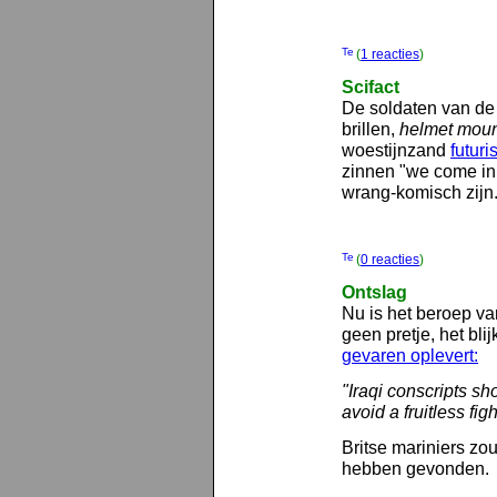
(
1 reacties
)
Scifact
De soldaten van de
brillen,
helmet mou
woestijnzand
futuri
zinnen "we come in 
wrang-komisch zijn
(
0 reacties
)
Ontslag
Nu is het beroep va
geen pretje, het bli
gevaren oplevert:
"Iraqi conscripts sho
avoid a fruitless fig
Britse mariniers zo
hebben gevonden.