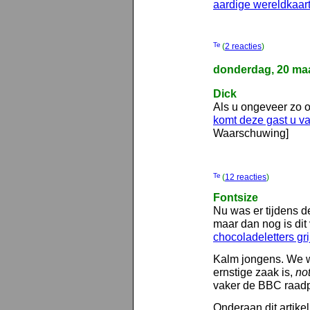
aardige wereldkaar
(
2 reacties
)
donderdag, 20 maa
Dick
Als u ongeveer zo o
komt deze gast u v
Waarschuwing]
(
12 reacties
)
Fontsize
Nu was er tijdens d
maar dan nog is dit
chocoladeletters gr
Kalm jongens. We wé
ernstige zaak is,
no
vaker de BBC raad
Onderaan dit artikel,