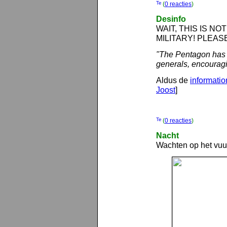
(
0 reacties
)
Desinfo
WAIT, THIS IS NO
MILITARY! PLEAS
"The Pentagon has a
generals, encouragi
Aldus de
informatio
Joost
]
(
0 reacties
)
Nacht
Wachten op het vuur