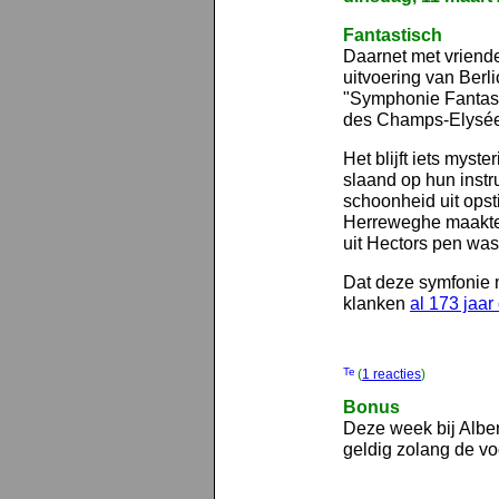
Fantastisch
Daarnet met vriend
uitvoering van Berli
"Symphonie Fantast
des Champs-Elysées
Het blijft iets myst
slaand op hun inst
schoonheid uit opsti
Herreweghe maakte d
uit Hectors pen was
Dat deze symfonie 
klanken
al 173 jaar
(
1 reacties
)
Bonus
Deze week bij Alber
geldig zolang de voo