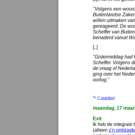
"Volgens een woord
Buitenlandse Zaken 
willen uitmaken van
gereageerd. De woo
Scheffer van Buiten
benaderd vanuit Wa
[..]
"Gistermiddag had 
Scheffer. Volgens d
de vraag of Nederlan
ging over het Nede
oorlog.''
(
7 reacties
)
maandag, 17 maar
Exit
Ik heb de integrale
(alleen
z'n ontslagbr