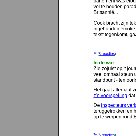
parlement was eloq
vol te houden parad
Brittannië...
Cook bracht zijn te
ingehouden emoti
tekst tegenkomt, ga
(
8 reacties
)
In de war
Zie zojuist op 't jou
veel omhaal steun u
standpunt - ten oor
Het gaat allemaal z
z'n voorspelling
dat 
De
inspecteurs verl
teruggetrokken en h
op te werpen rond 
(
5 reacties
)