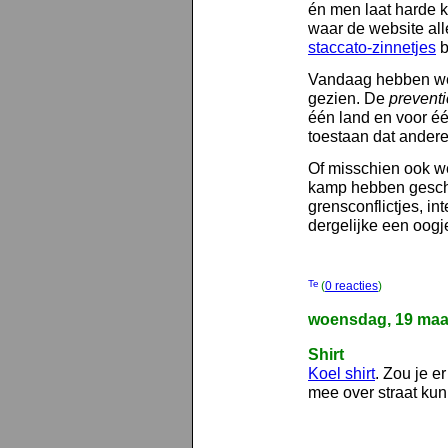
én men laat harde kr
waar de website al
staccato-zinnetjes
b
Vandaag hebben we 
gezien. De
prevent
één land en voor éé
toestaan dat andere
Of misschien ook wel,
kamp hebben gescha
grensconflictjes, i
dergelijke een oog
(
0 reacties
)
woensdag, 19 maa
Shirt
Koel shirt
. Zou je e
mee over straat kun