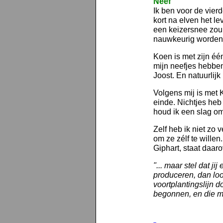
Neef
Ik ben voor de vie
kort na elven het le
een keizersnee zou
nauwkeurig worden
Koen is met zijn éé
mijn neefjes hebben
Joost. En natuurlijk 
Volgens mij is met
einde. Nichtjes heb 
houd ik een slag o
Zelf heb ik niet zo
om ze zélf te wille
Giphart, staat daaro
"... maar stel dat j
produceren, dan loo
voortplantingslijn do
begonnen, en die mo