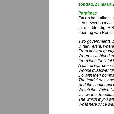
zondag, 23 maart 
Parafrase
Zat op het balkon, 
ben geweest) maar 
minder bloedig. Me
opening van Romeo 
Two governments, bo
In fair Persia, wher
From ancient grudge
Where civil blood 
From forth the fatal 
A pair of war-cross'd 
Whose misadventur'
Do with their bombs 
The fearful passage 
And the continuance
Which the United N
Is now the dreadful t
The which if you wi
What here once was, 