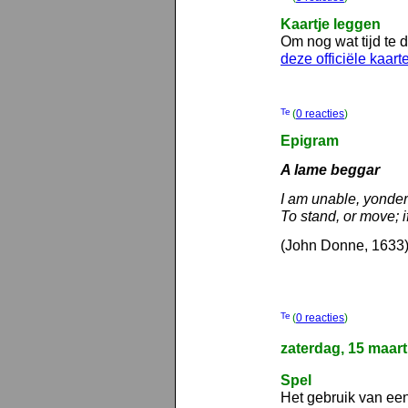
Kaartje leggen
Om nog wat tijd te d
deze officiële kaart
(
0 reacties
)
Epigram
A lame beggar
I am unable, yonder
To stand, or move; if
(John Donne, 1633
(
0 reacties
)
zaterdag, 15 maar
Spel
Het gebruik van een