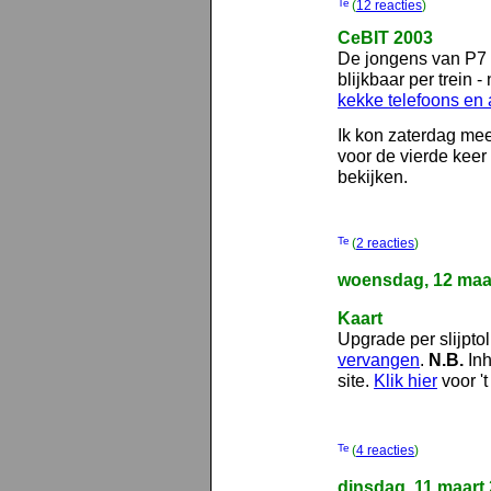
(
12 reacties
)
CeBIT 2003
De jongens van P7 
blijkbaar per trein
kekke telefoons en 
Ik kon zaterdag mee
voor de vierde keer
bekijken.
(
2 reacties
)
woensdag, 12 maa
Kaart
Upgrade per slijpt
vervangen
.
N.B.
Inh
site.
Klik hier
voor 't
(
4 reacties
)
dinsdag, 11 maart