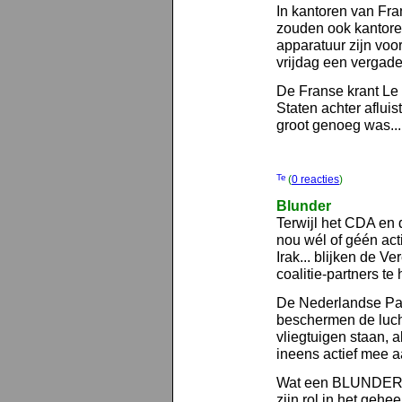
In kantoren van Fra
zouden ook kantore
apparatuur zijn vo
vrijdag een vergader
De Franse krant Le 
Staten achter afluist
groot genoeg was...
(
0 reacties
)
Blunder
Terwijl het CDA en 
nou wél of géén ac
Irak... blijken de V
coalitie-partners t
De Nederlandse Patri
beschermen de luch
vliegtuigen staan, 
ineens actief mee a
Wat een BLUNDER! 
zijn rol in het gehee