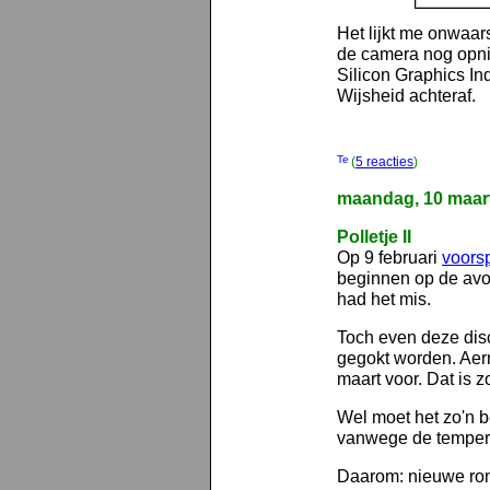
Het lijkt me onwaars
de camera nog opni
Silicon Graphics In
Wijsheid achteraf.
(
5 reacties
)
maandag, 10 maar
Polletje II
Op 9 februari
voorsp
beginnen op de avon
had het mis.
Toch even deze dis
gegokt worden. Aerno
maart voor. Dat is z
Wel moet het zo'n be
vanwege de tempera
Daarom: nieuwe rond