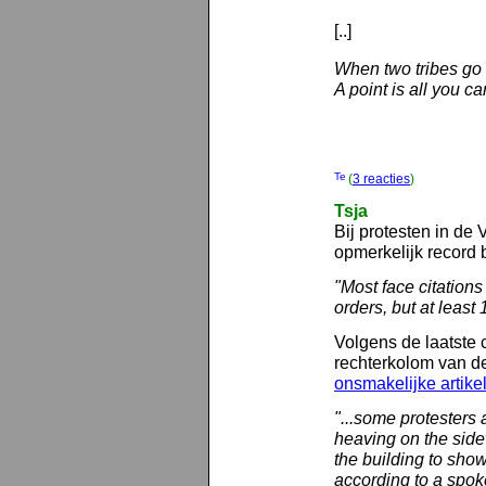
[..]
When two tribes go 
A point is all you c
(
3 reacties
)
Tsja
Bij protesten in de
opmerkelijk record
"Most face citations 
orders, but at least
Volgens de laatste c
rechterkolom van d
onsmakelijke artike
"...some protesters 
heaving on the side
the building to show
according to a spo