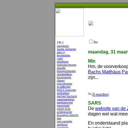
[NL]
sargasso
poste restante
maandag, 31 maar
alex g
lenmeister
r-win
Mix
elswhere
majesticmoose
Hm, de voorverkoop 
araglin
Bachs Matthäus Pa
koekjesfabriek
rickdekikker
zijn...
beatmeisje
claver
monobrows
tv-willemijn
kole's queeste
verbaljam
(
0 reacties
)
michiel frackers
maarwatishet
SARS
webtweenet
geenheld
De
website van de 
merel roze
actiereactie
dagen wel wat mee
bouwput utrecht
low
net eamelje
En onderstaand plaa
antiroos
vandenb