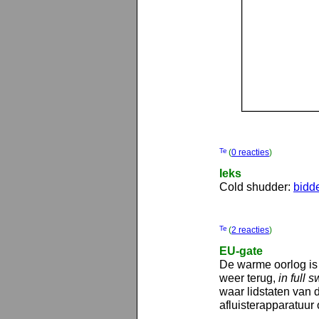
(
0 reacties
)
Ieks
Cold shudder:
bidd
(
2 reacties
)
EU-gate
De warme oorlog is
weer terug,
in full 
waar lidstaten van 
afluisterapparatuur