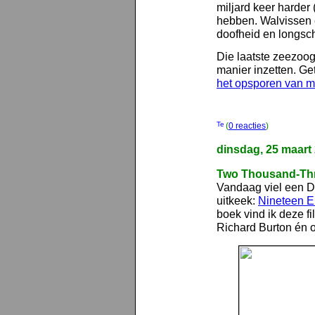
miljard keer harder 
hebben. Walvissen e
doofheid en longsc
Die laatste zeezoo
manier inzetten. Ge
het opsporen van m
(
0 reacties
)
dinsdag, 25 maart
Two Thousand-Th
Vandaag viel een DV
uitkeek:
Nineteen E
boek vind ik deze fi
Richard Burton én 