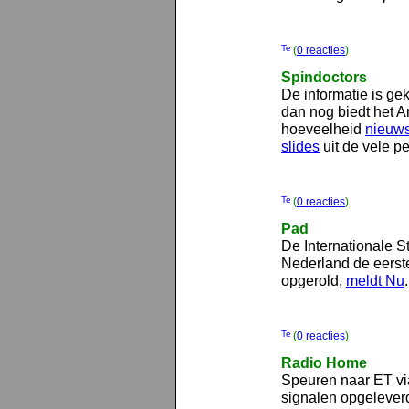
(
0 reacties
)
Spindoctors
De informatie is ge
dan nog biedt het 
hoeveelheid
nieuw
slides
uit de vele pe
(
0 reacties
)
Pad
De Internationale S
Nederland de eerst
opgerold,
meldt Nu
.
(
0 reacties
)
Radio Home
Speuren naar ET v
signalen opgelever