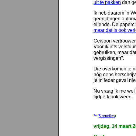
uit te pakken
dan ge
Ik heb daarom in Wo
geen dingen automat
ellende. De papercl
maar dat is ook verl
Gewoon vertrouwen o
Voor ik iets verstuu
gebruiken, maar dan
vergissingen".
Die overkomen je no
nóg eens herschrijv
je in ieder geval ni
Nu vraag ik me wel 
tijdperk ook weer...
(
5 reacties
)
vrijdag, 14 maart 