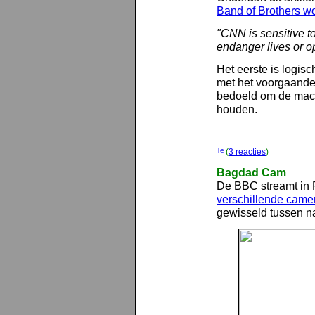
Band of Brothers w
"CNN is sensitive to
endanger lives or o
Het eerste is logis
met het voorgaande. 
bedoeld om de mach
houden.
(
3 reacties
)
Bagdad Cam
De BBC streamt in 
verschillende came
gewisseld tussen n