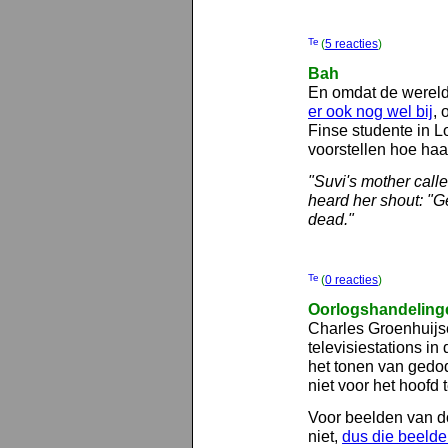
(
5 reacties
)
Bah
En omdat de wereld 
er ook nog wel bij
, 
Finse studente in L
voorstellen hoe haa
"Suvi's mother call
heard her shout: "Ge
dead."
(
0 reacties
)
Oorlogshandeling
Charles Groenhuijse
televisiestations i
het tonen van gedo
niet voor het hoofd t
Voor beelden van do
niet,
dus die beeld