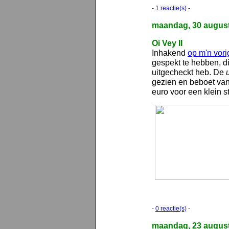
-
1 reactie(s)
-
maandag, 30 augus
Oi Vey II
Inhakend
op m'n vori
gespekt te hebben, d
uitgecheckt heb. De
gezien en beboet va
euro voor een klein s
-
0 reactie(s)
-
maandag, 23 augus