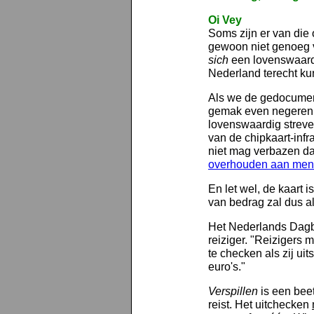
Oi Vey
Soms zijn er van die
gewoon niet genoeg v
sich
een lovenswaardi
Nederland terecht kun
Als we de gedocumen
gemak even negeren, 
lovenswaardig streve
van de chipkaart-infra
niet mag verbazen d
overhouden aan mense
En let wel, de kaart 
van bedrag zal dus a
Het Nederlands Dagbla
reiziger. "Reizigers 
te checken als zij uit
euro's."
Verspillen
is een beet
reist. Het uitchecken