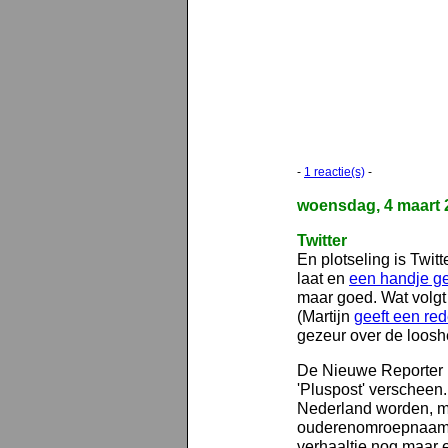
-
1 reactie(s)
-
woensdag, 4 maart 
Twitter
En plotseling is Twitt
laat en
een handje ge
maar goed. Wat volgt
(Martijn
geeft een red
gezeur over de loosh
De Nieuwe Reporter
'Pluspost' verscheen
Nederland worden, ma
ouderenomroepnaam. 
verhaaltje nog maar e