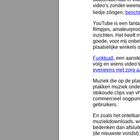
video's zonder weer
liedje zóngen,
berich
YouTube is een fanta
filmpjes, amateurprod
inzichten. Het heeft 
goede, voor mij onbe
plaatselijke winkels o
Funktuall
, een aanste
volg en wiens video's
eveneens met zorg a
Muziek die op de pla
plakken muziek onder
stokoude clips van vh
commercieel oogpunt
gebruikers.
En zoals het ontelbar
muziekdownloads, wee
bedenken dan afsluit
(de nieuwste vondst) 