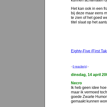
kunnen achterlaten o
Het kan ook in een fra
bij deze maar eens m
te zien of het goed w
titel slaat op het aant
Eighty-Five (First Tak
-
0 reactie(s)
-
dinsdag, 14 april 20
Necro
Ik heb geen idee hoe
maar ik vermoed toch
goede Zwarte Humor is
gemaakt kunnen worde