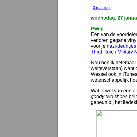
-
3 reactie(s)
-
woensdag, 27 janua
Pwep
Een van de voordelen
verloren gegane vinyl
voor je
nazi-deuntjes 
Third Reich Military 
Nou ben ik helemaal 
welteverstaan) want 
Wessel ook in iTunes 
wetenschappelijk hoe
Wat ik wel van een on
goody two shoes
bele
gebeurt bij het liede