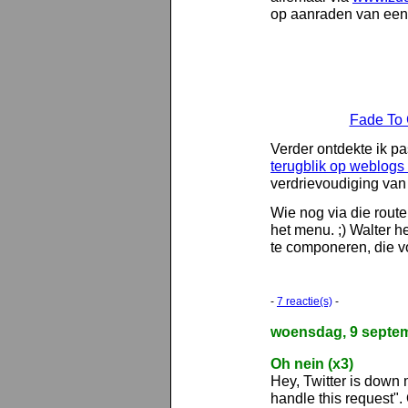
op aanraden van een
Fade To 
Verder ontdekte ik pa
terugblik op weblogs
verdrievoudiging van
Wie nog via die rout
het menu. ;) Walter h
te componeren, die vo
-
7 reactie(s)
-
woensdag, 9 septe
Oh nein (x3)
Hey, Twitter is down 
handle this request"