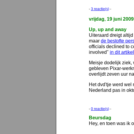
-
3 reactie(s)
-
vrijdag, 19 juni 2009
Up, up and away
Uiteraard dreigt alt
maar
de bestofte per
officials declined t
involved"
in dit artikel
Meisje dodelijk ziek,
gebleven Pixar-werkn
overlijdt zeven uur na
Het dvd'tje werd we
Nederland pas in okto
-
0 reactie(s)
-
Beursdag
Hey, en toen was ik o