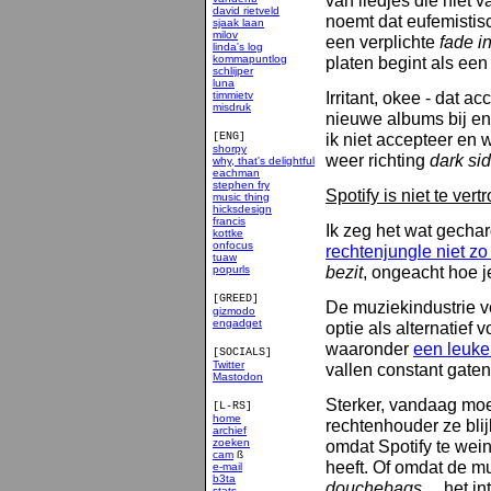
van liedjes die niet va
david rietveld
noemt dat eufemisti
sjaak laan
milov
een verplichte
fade i
linda's log
kommapuntlog
platen begint als een
schlijper
luna
Irritant, okee - dat 
timmietv
misdruk
nieuwe albums bij en 
ik niet accepteer en
[ENG]
shorpy
weer richting
dark si
why, that's delightful
eachman
stephen fry
Spotify is niet te ver
music thing
hicksdesign
francis
Ik zeg het wat gech
kottke
onfocus
rechtenjungle niet z
tuaw
bezit
, ongeacht hoe j
popurls
[GREED]
De muziekindustrie ve
gizmodo
engadget
optie als alternatief 
waaronder
een leuke 
[SOCIALS]
Twitter
vallen constant gaten
Mastodon
Sterker, vandaag mo
[L-RS]
home
rechtenhouder ze blij
archief
zoeken
omdat Spotify te wein
cam
ß
heeft. Of omdat de mu
e-mail
b3ta
douchebags
… het int
stats