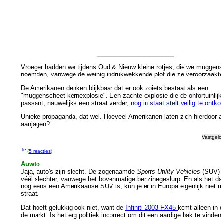
Vroeger hadden we tijdens Oud & Nieuw kleine rotjes, die we muggen
noemden, vanwege de weinig indrukwekkende plof die ze veroorzaakt
De Amerikanen denken blijkbaar dat er ook zoiets bestaat als een
"muggenscheet kernexplosie". Een zachte explosie die de onfortuinlij
passant, nauwelijks een straat verder,
nog in staat stelt veilig te ont
Unieke propaganda, dat wel. Hoeveel Amerikanen laten zich hierdoor 
aanjagen?
Vastgel
(
5 reacties
)
Auwto
Jaja, auto's zijn slecht. De zogenaamde
Sports Utility Vehicles
(SUV) 
véél slechter, vanwege het bovenmatige benzinegeslurp. En als het d
nog eens een Amerikáánse SUV is, kun je er in Europa eigenlijk niet 
straat.
Dat hoeft gelukkig ook niet, want de
Infiniti 2003 FX45
komt alleen in
de markt. Is het erg politiek incorrect om dit een aardige bak te vinde