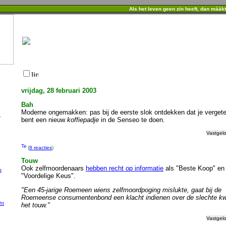
Als het leven geen zin heeft, dan máák
vrijdag, 28 februari 2003
Bah
Moderne ongemakken: pas bij de eerste slok ontdekken dat je verget
e
bent een nieuw
koffiepadje
in de Senseo te doen.
Vastgel
(
8 reacties
)
Touw
Ook zelfmoordenaars
hebben recht op informatie
als "Beste Koop" en
s
"Voordelige Keus".
"Een 45-jarige Roemeen wiens zelfmoordpoging mislukte, gaat bij de
Roemeense consumentenbond een klacht indienen over de slechte kwa
ht
het touw."
Vastgel