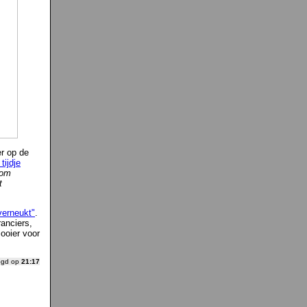
er op de
tijdje
 om
t
verneukt"
.
ranciers,
ooier voor
ogd op
21:17