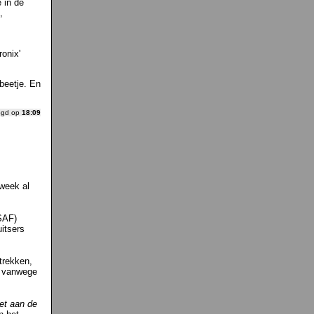
 in de
,
ronix'
 beetje. En
ogd op
18:09
week al
SAF)
itsers
trekken,
l" vanwege
iet aan de