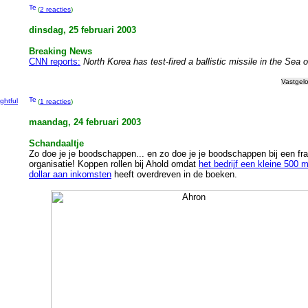
(
2 reacties
)
dinsdag, 25 februari 2003
g
Breaking News
CNN reports:
North Korea has test-fired a ballistic missile in the Sea 
Vastgel
ightful
(
1 reacties
)
maandag, 24 februari 2003
Schandaaltje
Zo doe je je boodschappen... en zo doe je je boodschappen bij een fr
organisatie! Koppen rollen bij Ahold omdat
het bedrijf een kleine 500 m
dollar aan inkomsten
heeft overdreven in de boeken.