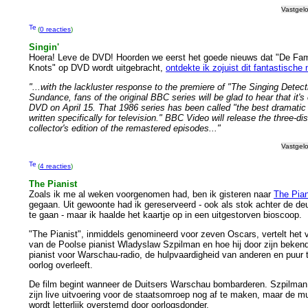
Vastgel
(
0 reacties
)
Singin'
Hoera! Leve de DVD! Hoorden we eerst het goede nieuws dat "De Fam
Knots" op DVD wordt uitgebracht,
ontdekte ik zojuist dit fantastische
"...with the lackluster response to the premiere of "The Singing Detect
Sundance, fans of the original BBC series will be glad to hear that it's
DVD on April 15. That 1986 series has been called "the best dramatic
written specifically for television." BBC Video will release the three-di
collector's edition of the remastered episodes..."
Vastgel
(
4 reacties
)
The Pianist
Zoals ik me al weken voorgenomen had, ben ik gisteren naar
The Pian
gegaan. Uit gewoonte had ik gereserveerd - ook als stok achter de d
te gaan - maar ik haalde het kaartje op in een uitgestorven bioscoop.
"The Pianist", inmiddels genomineerd voor zeven Oscars, vertelt het 
van de Poolse pianist Wladyslaw Szpilman en hoe hij door zijn bekend
pianist voor Warschau-radio, de hulpvaardigheid van anderen en puur 
oorlog overleeft.
De film begint wanneer de Duitsers Warschau bombarderen. Szpilman
zijn live uitvoering voor de staatsomroep nog af te maken, maar de m
wordt letterlijk overstemd door oorlogsdonder.