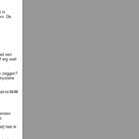
 is
am. De
oet een
f erg veel
es zeggen?
mysterie
ogd op
22:36
ersten
e.
el) heb ik