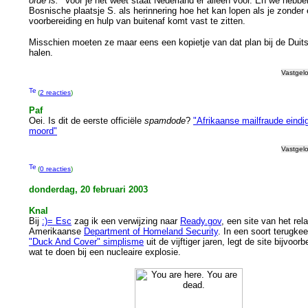
orde is."
Voor je het weet staat Nederland er alleen voor. En we hebbe
Bosnische plaatsje S. als herinnering hoe het kan lopen als je zonder 
voorbereiding en hulp van buitenaf komt vast te zitten.
Misschien moeten ze maar eens een kopietje van dat plan bij de Duit
halen.
Vastgel
(
2 reacties
)
Paf
Oei. Is dit de eerste officiële
spamdode
?
"Afrikaanse mailfraude eindig
moord"
Vastgel
(
0 reacties
)
donderdag, 20 februari 2003
Knal
Bij
:)= Esc
zag ik een verwijzing naar
Ready.gov
, een site van het rela
Amerikaanse
Department of Homeland Security
. In een soort terugke
"Duck And Cover" simplisme
uit de vijftiger jaren, legt de site bijvoorb
wat te doen bij een nucleaire explosie.