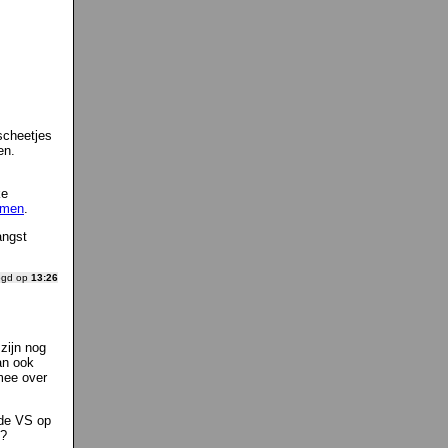
scheetjes
en.
ke
komen
.
angst
ogd op
13:26
zijn nog
an ook
mee over
 de VS op
n?