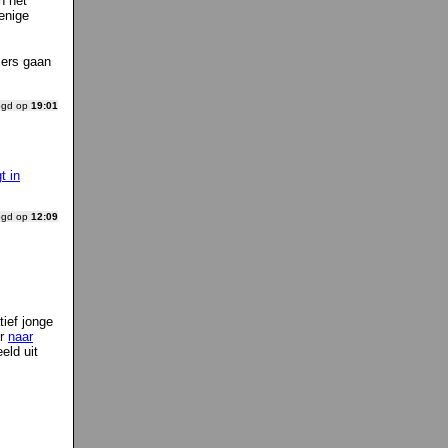
n het
enige
sers gaan
ogd op
19:01
t in
ogd op
12:09
tief jonge
er
naar
eeld uit