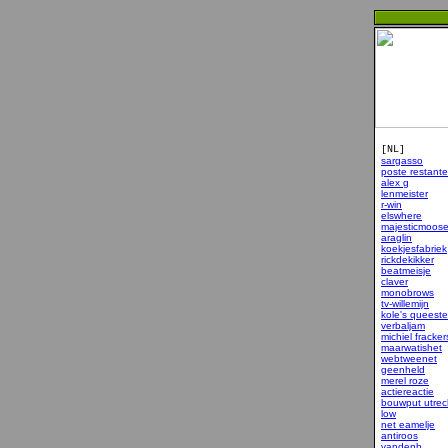
[NL]
sargasso
poste restante
alex g
lenmeister
r-win
elswhere
majesticmoos
araglin
koekjesfabriek
rickdekikker
beatmeisje
claver
monobrows
tv-willemijn
kole's queeste
verbaljam
michiel fracker
maarwatishet
webtweenet
geenheld
merel roze
actiereactie
bouwput utrec
low
net eamelje
antiroos
vandenb