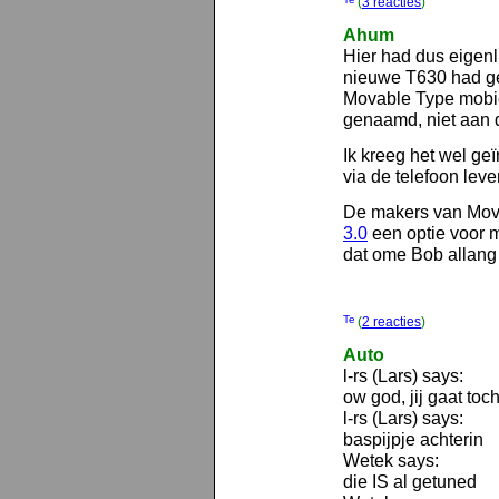
(
3 reacties
)
Ahum
Hier had dus eigenl
nieuwe T630 had ge
Movable Type mobiel
genaamd, niet aan d
Ik kreeg het wel ge
via de telefoon leve
De makers van Mo
3.0
een optie voor m
dat ome Bob allang 
(
2 reacties
)
Auto
l-rs (Lars) says:
ow god, jij gaat toch
l-rs (Lars) says:
baspijpje achterin
Wetek says:
die IS al getuned