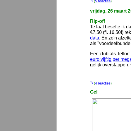
(
5 reacties
)
vrijdag, 26 maart 
Rip-off
Te laat besefte ik d
€7,50 (fl. 16,50!) re
data
. En zo'n afzet
als "voordeelbundel
Een club als Telfort
euro vijftig per meg
gelijk overstappen,
(
4 reacties
)
Gel