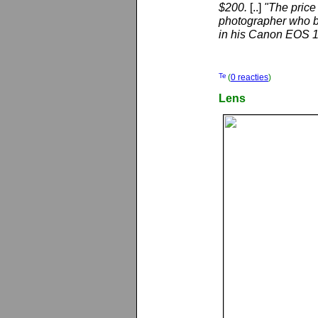
$200.
[..]
"The price
photographer who b
in his Canon EOS 1
(
0 reacties
)
Lens