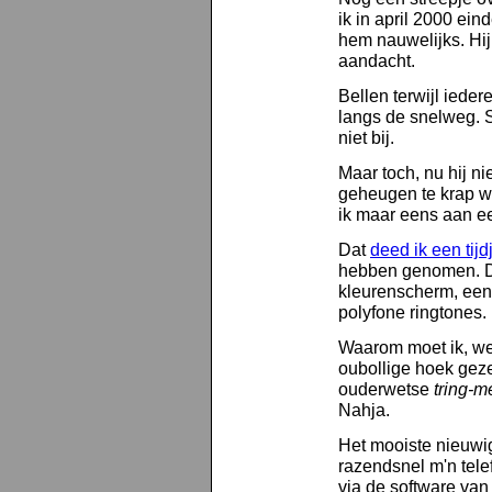
ik in april 2000 ein
hem nauwelijks. Hi
aandacht.
Bellen terwijl ieder
langs de snelweg. S
niet bij.
Maar toch, nu hij 
geheugen te krap wor
ik maar eens aan e
Dat
deed ik een tijd
hebben genomen.
kleurenscherm, een
polyfone ringtones.
Waarom moet ik, we
oubollige hoek gez
ouderwetse
tring-m
Nahja.
Het mooiste nieuwig
razendsnel m'n tel
via de software van