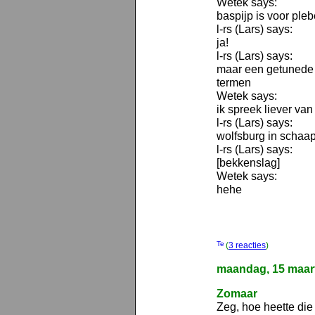
Wetek says:
baspijp is voor pleb
l-rs (Lars) says:
ja!
l-rs (Lars) says:
maar een getunede st
termen
Wetek says:
ik spreek liever van
l-rs (Lars) says:
wolfsburg in schaa
l-rs (Lars) says:
[bekkenslag]
Wetek says:
hehe
(
3 reacties
)
maandag, 15 maar
Zomaar
Zeg, hoe heette die