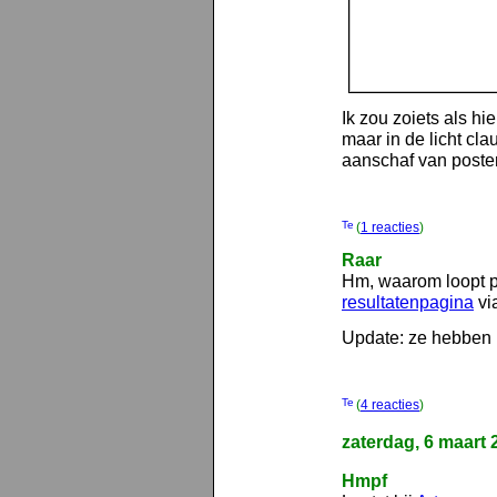
Ik zou zoiets als h
maar in de licht cla
aanschaf van poste
(
1 reacties
)
Raar
Hm, waarom loopt p
resultatenpagina
vi
Update: ze hebben he
(
4 reacties
)
zaterdag, 6 maart 
Hmpf