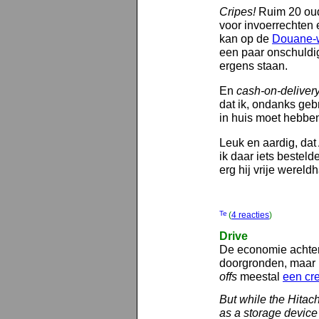
Cripes!
Ruim 20 oud
voor invoerrechten
kan op de
Douane-
een paar onschuldig
ergens staan.
En
cash-on-deliver
dat ik, ondanks geb
in huis moet hebbe
Leuk en aardig, dat 
ik daar iets bestel
erg hij vrije wereld
(
4 reacties
)
Drive
De economie achter 
doorgronden, maar i
offs
meestal
een cre
But while the Hitach
as a storage device