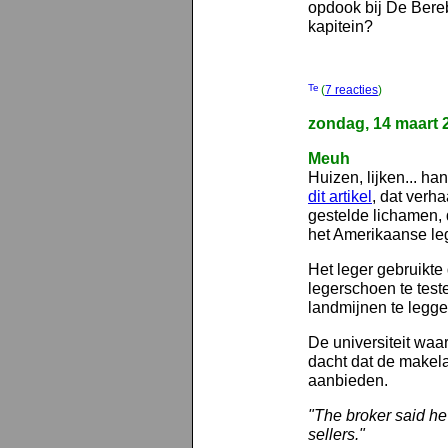
opdook bij De Bereb
kapitein?
(
7 reacties
)
zondag, 14 maart 
Meuh
Huizen, lijken... ha
dit artikel
, dat verh
gestelde lichamen,
het Amerikaanse le
Het leger gebruikt
legerschoen te tes
landmijnen te legge
De universiteit wa
dacht dat de makela
aanbieden.
"The broker said he
sellers."