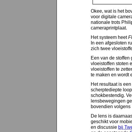
Okee, wat is het b
voor digitale camer
nationale trots Phil
cameraprintplaat.
Het systeem heet
F
In een afgesloten ru
zich twee vloeistoff
Een van de stoffen g
vloeistoffen stoten
vloeistoffen te zett
te maken en wordt 
Het resultaat is een
scherptediepte loopt
schokbestendig. Ver
lensbewegingen geen
bovendien volgens P
De lens is daarnaas
geschikt voor mobie
en discussie
bij Tw