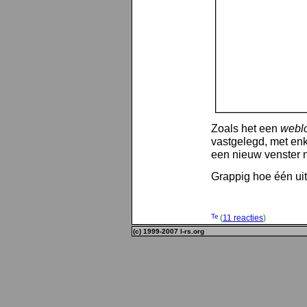
Zoals het een
weblo
vastgelegd, met enke
een nieuw venster
Grappig hoe één uit
(
11 reacties
)
(c) 1999-2007 l-rs.org