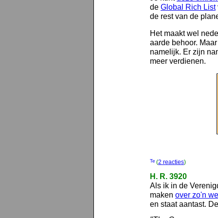
de
Global Rich List
de rest van de plane
Het maakt wel nederi
aarde behoor. Maar o
namelijk. Er zijn n
meer verdienen.
(
2 reacties
)
H. R. 3920
Als ik in de Vereni
maken
over zo'n we
en staat aantast. De