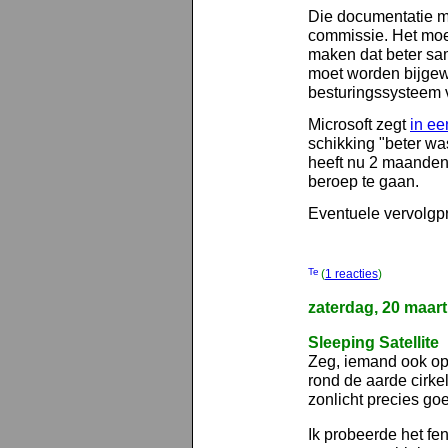
Die documentatie mo
commissie. Het moet
maken dat beter s
moet worden bijgewe
besturingssysteem v
Microsoft zegt
in ee
schikking "beter wa
heeft nu 2 maanden 
beroep te gaan.
Eventuele vervolgp
(
1 reacties
)
zaterdag, 20 maar
Sleeping Satellite
Zeg, iemand ook opg
rond de aarde cirkelt
zonlicht precies goe
Ik probeerde het fe