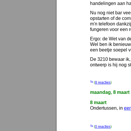
handelingen aan h
Nu nog niet bar veel
opstarten of de co
m'n telefoon dankzi
fungeren voor een 
Ergo: de Wet van d
Wel ben ik benieuwd
een beetje soepel v
De 3210 bewaar ik, 
ontwerp is hij nog 
(
8 reacties
)
maandag, 8 maart
8 maart
Ondertussen, in
ee
(
0 reacties
)