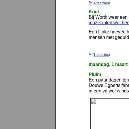
(
4 reacties
)
Koel
Bij Worth weer een
muzikanten wel heel
Een flinke hoeveelh
mensen met geduld
(
1 reacties
)
maandag, 1 maart
Pluim
Een paar dagen teru
Douwe Egberts fabri
in een vrijwel windst