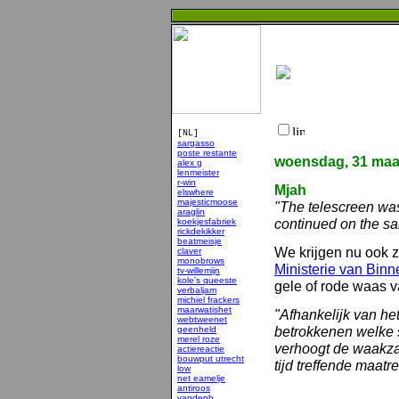
[NL]
sargasso
poste restante
woensdag, 31 maa
alex g
lenmeister
r-win
Mjah
elswhere
majesticmoose
"The telescreen was 
araglin
continued on the sa
koekjesfabriek
rickdekikker
beatmeisje
We krijgen nu ook z
claver
monobrows
Ministerie van Bin
tv-willemijn
kole's queeste
gele of rode waas v
verbaljam
michiel frackers
maarwatishet
"Afhankelijk van he
webtweenet
betrokkenen welke s
geenheld
merel roze
verhoogt de waakza
actiereactie
bouwput utrecht
tijd treffende maat
low
net eamelje
antiroos
vandenb