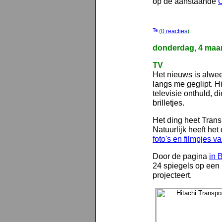
op de aanstaande
(
0 reacties
)
donderdag, 4 maar
TV
Het nieuws is alwe
langs me geglipt. H
televisie onthuld, 
brilletjes.
Het ding heet Trans
Natuurlijk heeft he
foto's en filmpjes v
Door de pagina
in 
24 spiegels op een 
projecteert.