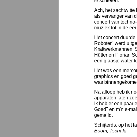
te schieten.
Ach, het zachtwitt
als vervanger van d
concert van techno-
muziek tot in de ee
Het concert duurde
Roboter" werd uitge
Kraftwerkmannen. Sl
Hütter en Florian S
een glaasje water t
Het was een memora
graphics en goed ge
was binnengekomen
Na afloop heb ik no
apparaten laten zoek
Ik heb er een paar 
Goed" en m'n e-mai
gemaild.
Schijterds, op het 
Boom, Tschak!