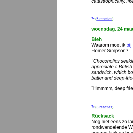
catastrophically, lik
(
5 reacties
)
woensdag, 24 maa
Bleh
Waarom moet ik
bij
Homer Simpson?
"Chocoholics seeking
appreciate a British
sandwich, which boa
batter and deep-frie
"Hmmmm, deep fried
(
3 reacties
)
Rücksack
Nog niet eens zo la
rondwandelende Wag
enorme tank op hun r