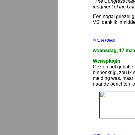
"The Congress may, 
judgment of the Un
Een nogal griezeli
VS, denk ik inmidde
(
1 reacties
)
woensdag, 17 maa
Wensplugin
Gezien het gehalte 
binnenkrijg, zou ik
melding was, maar e
naar de berichten ke