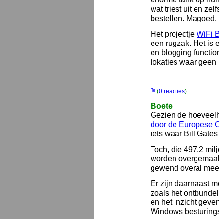
wat triest uit en zel
bestellen. Magoed.
Het projectje
WiFi 
een rugzak. Het is
en blogging functiona
lokaties waar geen i
(
0 reacties
)
Boete
Gezien de hoeveelhe
door de Europese 
iets waar Bill Gates
Toch, die 497,2 milj
worden overgemaakt,
gewend overal mee
Er zijn daarnaast m
zoals het ontbundel
en het inzicht gev
Windows besturings