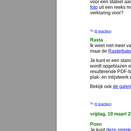
voor een stabiel aan
foto
uit een reeks m
verklaring voor?
(
8 reacties
)
Rasta
Ik weet niet meer v
maar de
Rasterbato
Je kunt er een stan
wordt opgeblazen en
resulterende PDF-bes
plak- en inlijstwerk
Bekijk ook
de galeri
(
0 reacties
)
vrijdag, 19 maart 
Poen
Je kunt
deze omrek