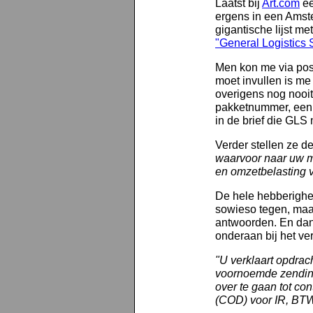
Laatst bij
Art.com
ee
ergens in een Amst
gigantische lijst 
"General Logistics
Men kon me via pos
moet invullen is me
overigens nog nooi
pakketnummer, een "
in de brief die GLS
Verder stellen ze 
waarvoor naar uw me
en omzetbelasting v
De hele hebberighei
sowieso tegen, maar
antwoorden. En da
onderaan bij het ve
"U verklaart opdrac
voornoemde zending
over te gaan tot con
(COD) voor IR, BTW