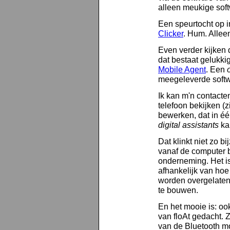
alleen meukige soft
Een speurtocht op in
Clicker
. Hum. Allee
Even verder kijken 
dat bestaat gelukki
Mobile Agent
. Een
meegeleverde softwa
Ik kan m'n contacte
telefoon bekijken (
bewerken, dat in é
digital assistants
ka
Dat klinkt niet zo b
vanaf de computer b
onderneming. Het is
afhankelijk van hoe 
worden overgelaten
te bouwen.
En het mooie is: o
van floAt gedacht. Z
van de Bluetooth m