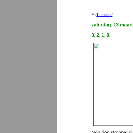
(
1 reacties
)
zaterdag, 13 maar
3, 2, 1, 0.
Nog één streepje ove