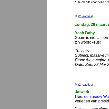
*
De credits voor deze pr
(
2 reacties
)
zondag, 28 maart 
Yeah Baby
Spam is niet alleen 
z'n woordkeus:
To: Lars
Subject: massive me
From: Alotavagina 
Date: Sun, 28 Mar 
(
2 reacties
)
Jatwerk
Hee,
een nieuw Wa
verleden van presid
"It was a very clean