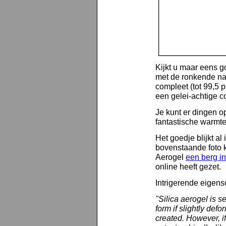
Kijkt u maar eens go
met de ronkende n
compleet (tot 99,5 p
een gelei-achtige co
Je kunt er dingen op
fantastische warmt
Het goedje blijkt al
bovenstaande foto k
Aerogel
een berg in
online heeft gezet.
Intrigerende eigens
"Silica aerogel is se
form if slightly defo
created. However, if 