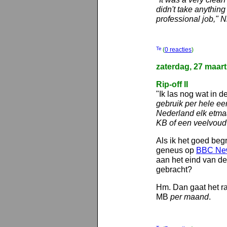
didn't take anything 
professional job," N
(
0 reacties
)
zaterdag, 27 maar
Rip-off II
"Ik las nog wat in de
gebruik per hele ee
Nederland elk etma
KB of een veelvoud
Als ik het goed begr
geneus op
BBC Ne
aan het eind van de
gebracht?
Hm. Dan gaat het r
MB
per maand
.