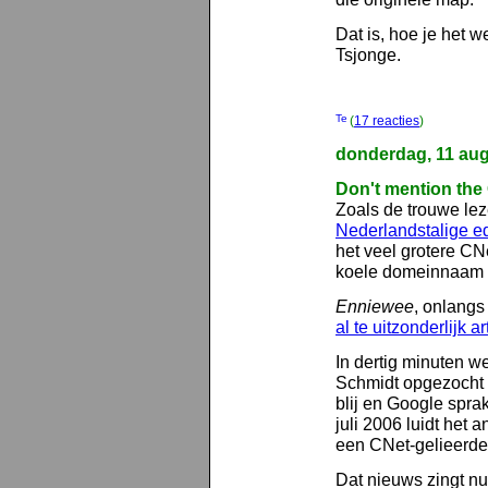
Dat is, hoe je het 
Tsjonge.
(
17 reacties
)
donderdag, 11 au
Don't mention th
Zoals de trouwe lez
Nederlandstalige e
het veel grotere CN
koele domeinnaam
Enniewee
, onlangs
al te uitzonderlijk ar
In dertig minuten w
Schmidt opgezocht e
blij en Google spra
juli 2006 luidt het 
een CNet-gelieerde
Dat nieuws zingt nu 