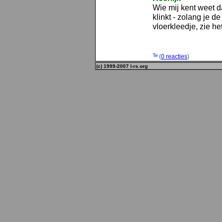
Wie mij kent weet d
klinkt - zolang je de
vloerkleedje, zie he
(
0 reacties
)
(c) 1999-2007 l-rs.org