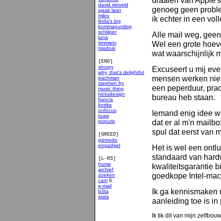
draaien van Apple's
david rietveld
genoeg geen problem
sjaak laan
milov
ik echter in een vo
linda's log
kommapuntlog
schlijper
Alle mail weg, geen 
luna
Wel een grote hoev
timmietv
misdruk
wat waarschijnlijk 
[ENG]
shorpy
Excuseert u mij ev
why, that's delightful
mensen werken niet 
eachman
stephen fry
een peperduur, pr
music thing
hicksdesign
bureau heb staan.
francis
kottke
onfocus
Iemand enig idee wa
tuaw
dat er al m'n mailb
popurls
spul dat eerst van 
[GREED]
gizmodo
engadget
Het is wel een ontl
standaard van hard
[L-RS]
home
kwaliteitsgarantie 
archief
goedkope Intel-mac 
zoeken
cam
ß
e-mail
Ik ga kennismaken m
b3ta
stats
aanleiding toe is in 
smakelijk
Ik tik dit van mijn zelfbou