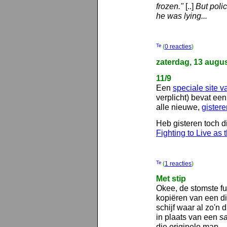
frozen."
[..]
But poli
he was lying...
(
0 reacties
)
zaterdag, 13 augu
11/9
Een
speciale site 
verplicht) bevat ee
alle nieuwe,
gister
Heb gisteren toch d
Fighting to Live as
(
1 reacties
)
Met stip
Okee, de stomste fu
kopiëren van een d
schijf waar al zo'n d
in plaats van een
s
die originele map.