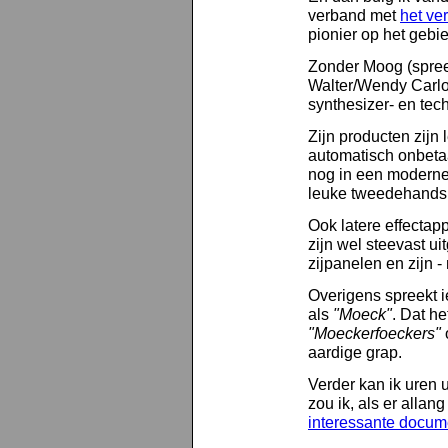
verband met
het ve
pionier op het gebi
Zonder Moog (spree
Walter/Wendy Carlo
synthesizer- en tech
Zijn producten zijn
automatisch onbetaa
nog in een moderne
leuke tweedehands 
Ook latere effectapp
zijn wel steevast 
zijpanelen en zijn - 
Overigens spreekt i
als
"Moeck"
. Dat he
"Moeckerfoeckers"
o
aardige grap.
Verder kan ik uren 
zou ik, als er allan
interessante docum