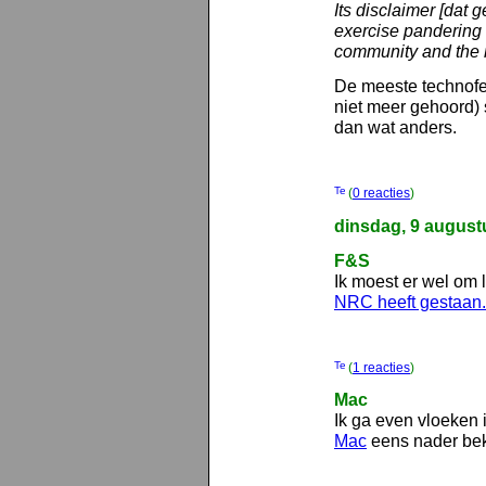
Its disclaimer [dat g
exercise pandering 
community and the 
De meeste technofe
niet meer gehoord) 
dan wat anders.
(
0 reacties
)
dinsdag, 9 august
F&S
Ik moest er wel om 
NRC heeft gestaan.
(
1 reacties
)
Mac
Ik ga even vloeken 
Mac
eens nader bek