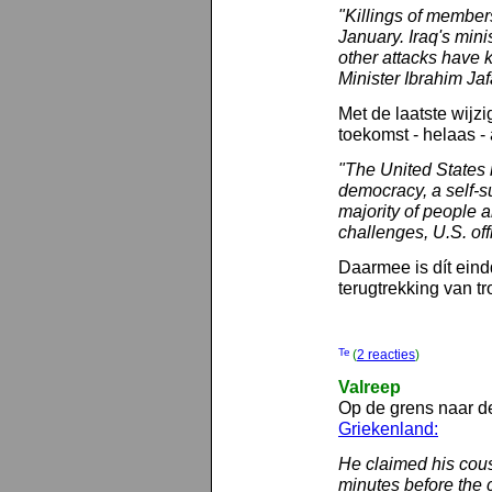
"Killings of members
January. Iraq's mini
other attacks have 
Minister Ibrahim Jaf
Met de laatste wijz
toekomst - helaas -
"The United States
democracy, a self-su
majority of people a
challenges, U.S. offi
Daarmee is dít eind
terugtrekking van 
(
2 reacties
)
Valreep
Op de grens naar d
Griekenland:
He claimed his cou
minutes before the 