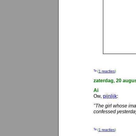
(
1 reacties
)
zaterdag, 20 augu
Ai
Ow,
pijnlijk
:
"The girl whose ima
confessed yesterday
(
1 reacties
)