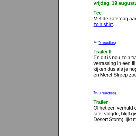
vrijdag, 19 august
Tee
Met de zaterdag aa
zo'n shirt
.
(
0 reacties
)
Trailer II
En dit is nou zo'n t
verrassing in een f
kijken dus als je 
en Merel Streep zou
(
0 reacties
)
Trailer
Of het een verhuld 
later volgde, blijft
Desert Storm) lijkt 