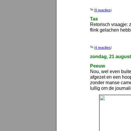
(
0 reacties
)
Tas
Retorisch vraagje: 
flink gelachen hebb
(
4 reacties
)
zondag, 21 augus
Peeuw
Nou, wel even buite
afgezet en een hoop
zonder manse camera
lullig om de journali