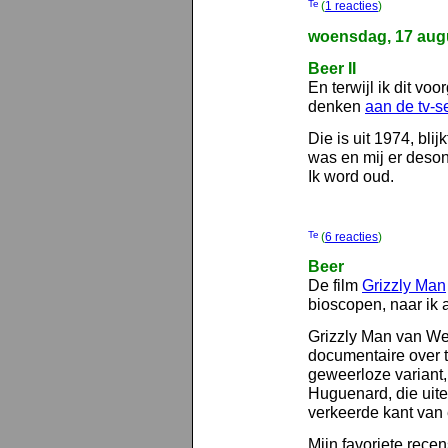
(
1 reacties
)
woensdag, 17 aug
Beer II
En terwijl ik dit vo
denken
aan de tv-s
Die is uit 1974, blij
was en mij er deson
Ik word oud.
(
6 reacties
)
Beer
De film
Grizzly Man
bioscopen, naar ik 
Grizzly Man van Wer
documentaire over 
geweerloze variant,
Huguenard, die uite
verkeerde kant van
Mijn favoriete recen