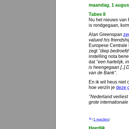
maandag, 1 augus
Tabee II
Nu het nieuws van 
is rondgegaan, kome
Alan Greenspan
ze
valued his friendshi
Europese Centrale
zegt
"diep bedroefd
instelling nota bene
dat
"een hartelijk,
is heengegaan [..]
van de Bank"
.
En ik wil heus niet
hoe verzín je
deze g
"Nederland verliest
grote internationale 
(
1 reacties
)
Heerlijk