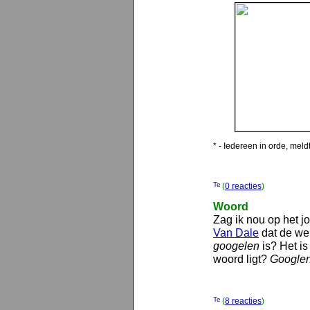
* - Iedereen in orde, meld
(
0 reacties
)
Woord
Zag ik nou op het jo
Van Dale
dat de we
googelen
is? Het is
woord ligt?
Google
(
8 reacties
)