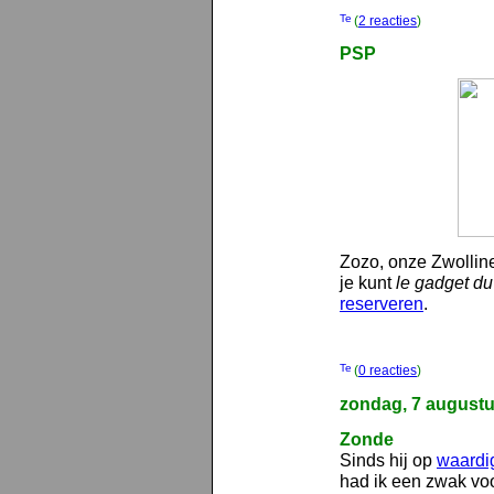
(
2 reacties
)
PSP
Zozo, onze Zwolline
je kunt
le gadget du
reserveren
.
(
0 reacties
)
zondag, 7 august
Zonde
Sinds hij op
waardi
had ik een zwak voo