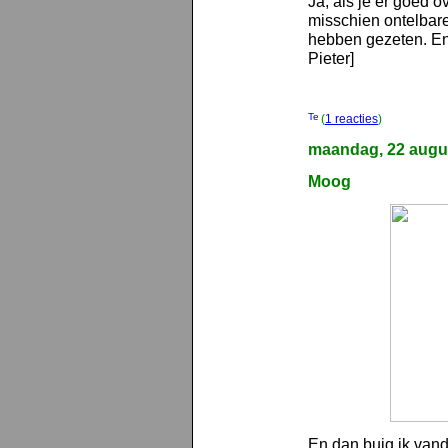
Ja, als je er goed 
misschien ontelbare
hebben gezeten. En
Pieter]
(
1 reacties
)
maandag, 22 augu
Moog
En dan buig ik van