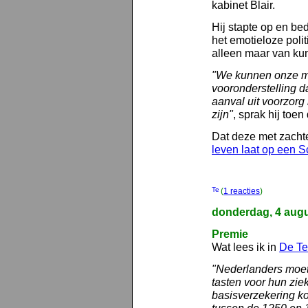
kabinet Blair.
Hij stapte op en be
het emotieloze poli
alleen maar van ku
"We kunnen onze mil
vooronderstelling d
aanval uit voorzorg
zijn"
, sprak hij toe
Dat deze met zacht
leven laat op een 
(
1 reacties
)
donderdag, 4 aug
Premie
Wat lees ik in
De Te
"Nederlanders moete
tasten voor hun zie
basisverzekering ko