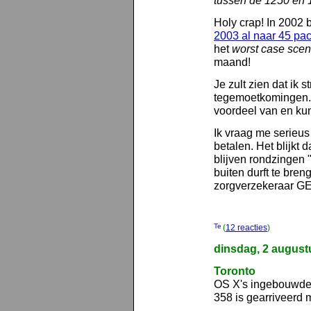
tussen de 1250 en 
Holy crap! In 2002 
2003 al naar 45 pac
het
worst case scen
maand!
Je zult zien dat ik s
tegemoetkomingen. A
voordeel van en ku
Ik vraag me serieus
betalen. Het blijkt
blijven rondzingen
buiten durft te bre
zorgverzekeraar G
(
12 reacties
)
dinsdag, 2 august
Toronto
OS X's ingebouwde F
358 is gearriveerd m