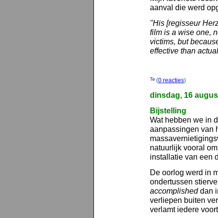
aanval die werd 
"His [regisseur Herz
film is a wise one, n
victims, but because
effective than actual
(
0 reacties
)
dinsdag, 16 augus
Bijstelling
Wat hebben we in de
aanpassingen van h
massavernietiging
natuurlijk vooral om
installatie van een
De oorlog werd in 
ondertussen stierv
accomplished
dan i
verliepen buiten ve
verlamt iedere voor