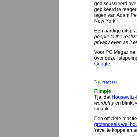
gediscussieerd over 
gepikeerd te reage
tegen van Adam Pen
New York.
Een aardige uitspr
people to the realiz
privacy even as it 
Voor PC Magazine sch
over deze "stapelin
Google
.
(
0 reacties
)
Filmpje
Tja, dat
Housewitz-f
wordplay
en blinkt 
smaak.
Een officiële react
grotendeels wel ho
'rave' te koppelen 