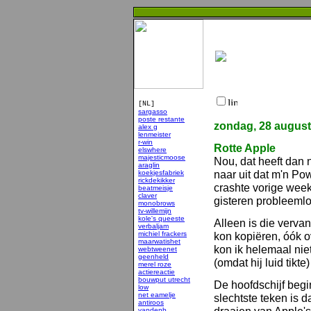
[NL]
sargasso
poste restante
zondag, 28 augus
alex g
lenmeister
r-win
Rotte Apple
elswhere
majesticmoose
Nou, dat heeft dan 
araglin
naar uit dat m'n Po
koekjesfabriek
rickdekikker
crashte vorige wee
beatmeisje
claver
gisteren probleeml
monobrows
tv-willemijn
kole's queeste
Alleen is die vervan
verbaljam
michiel frackers
kon kopiëren, óók o
maarwatishet
kon ik helemaal niet
webtweenet
geenheld
(omdat hij luid tikt
merel roze
actiereactie
bouwput utrecht
De hoofdschijf begin
low
net eamelje
slechtste teken is d
antiroos
vandenb