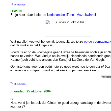
(
5 reacties
)
iTMS NL
En ja hoor, daar issie:
de Nederlandse iTunes Muziekwinkel
.
Wat na alle hype wel behoorlijk tegenvalt, als je zo
op de voorpagina l
dat de winkel in het Engels is.
Voorts is er op de voorpagina geen Hazes te bekennen noch zijn er N
bands te vinden. Wel vind je abuisievelijk Nederlands aandoende gro
Keane (toch echt iets anders dan Kane) of La Oreja de Van Gogh.
Gemiste kans voor een bedrijf die zo goed weet hoe je een
out of box
experience
vormgeeft, want uitpakken kun je maar één keer.
Vastgel
(
3 reacties
)
maandag, 25 oktober 2004
Bill
Hee, vond je niet ook dat Clinton er goed uitzag, vandaag in de divers
journaals?