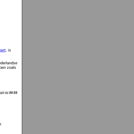
oert
, is
ederlandse
epen zoals
ogd op
20:33
e