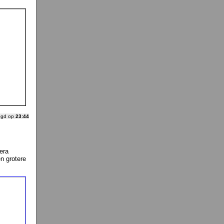
ogd op
23:44
era
n grotere