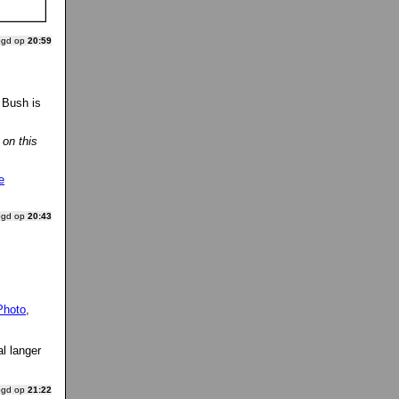
ogd op
20:59
 Bush is
on this
e
ogd op
20:43
Photo
,
l langer
ogd op
21:22