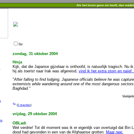
Als het leven geen zin heeft, dan máák
zondag, 31 oktober 2004
Hmja
Kijk, dat die Japanse gijzelaar is onthoofd, is natuurlijk tragisch. Nu ik
e
hij als
toerist
naar Irak was afgereisd,
vind ik het extra stom en naïef..
"After falling to find lodging, Japanese officials believe he was captur
extremists while wandering around one of the most dangerous sectors
Baghdad."
Vastgel
s
(
0 reacties
)
vrijdag, 29 oktober 2004
ht
OBLadi
Wel verdrie! Tot dit moment was ik er eigenlijk van overtuigd dat Bin 
dood had gevonden in een van de Afghaanse grotten.
Maar nee: