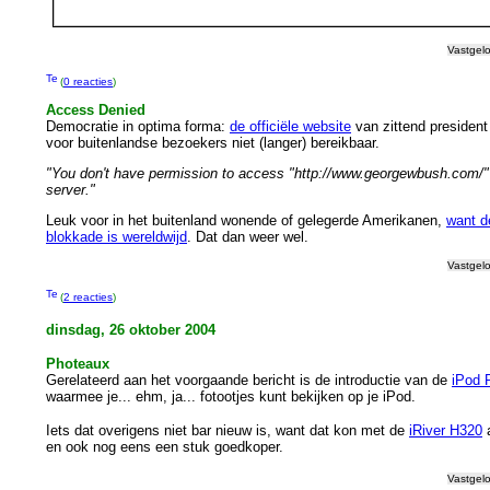
Vastgel
(
0 reacties
)
Access Denied
Democratie in optima forma:
de officiële website
van zittend president
voor buitenlandse bezoekers niet (langer) bereikbaar.
"You don't have permission to access "http://www.georgewbush.com/" 
server."
Leuk voor in het buitenland wonende of gelegerde Amerikanen,
want d
blokkade is wereldwijd
. Dat dan weer wel.
Vastgel
(
2 reacties
)
dinsdag, 26 oktober 2004
Photeaux
Gerelateerd aan het voorgaande bericht is de introductie van de
iPod 
waarmee je... ehm, ja... fotootjes kunt bekijken op je iPod.
Iets dat overigens niet bar nieuw is, want dat kon met de
iRiver H320
a
en ook nog eens een stuk goedkoper.
Vastgel