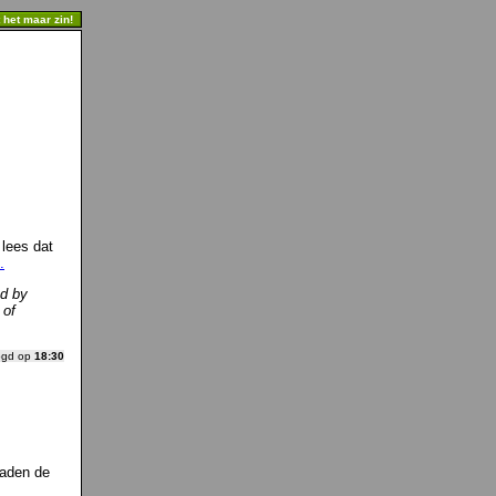
t het maar zin!
 lees dat
.
ed by
 of
ogd op
18:30
Laden de