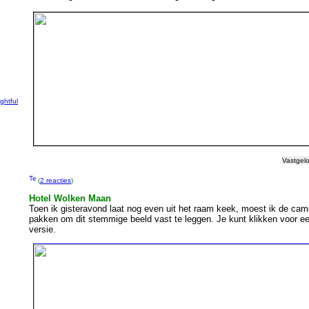
g
ightful
Vastgel
(
2 reacties
)
Hotel Wolken Maan
Toen ik gisteravond laat nog even uit het raam keek, moest ik de cam
pakken om dit stemmige beeld vast te leggen. Je kunt klikken voor ee
versie.