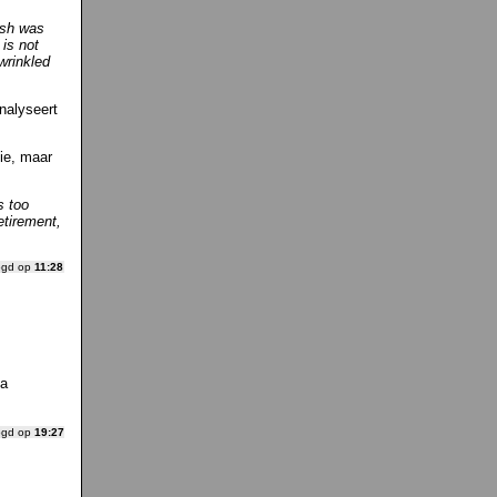
ush was
 is not
wrinkled
analyseert
ie, maar
s too
etirement,
ogd op
11:28
ma
ogd op
19:27