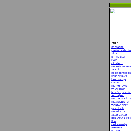
[NL]
sargasso
poste restante
alex g
lenmeister
r-win
elswhere
majesticmoos
araglin
koekjesfabriek
rickdekikker
beatmeisje
claver
monobrows
tv-willemijn
kole's queeste
verbaljam
michiel fracker
maarwatishet
webtweenet
geenheld
merel roze
actiereactie
bouwput utrec
low
net eamelje
antiroos
vandenb