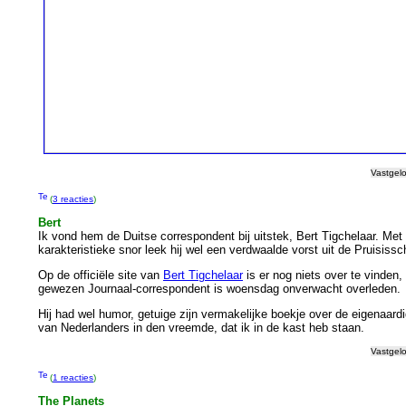
Vastgel
(
3 reacties
)
Bert
Ik vond hem de Duitse correspondent bij uitstek, Bert Tigchelaar. Met 
karakteristieke snor leek hij wel een verdwaalde vorst uit de Pruisissch
Op de officiële site van
Bert Tigchelaar
is er nog niets over te vinden
gewezen Journaal-correspondent is woensdag onverwacht overleden.
Hij had wel humor, getuige zijn vermakelijke boekje over de eigenaard
van Nederlanders in den vreemde, dat ik in de kast heb staan.
Vastgel
(
1 reacties
)
The Planets