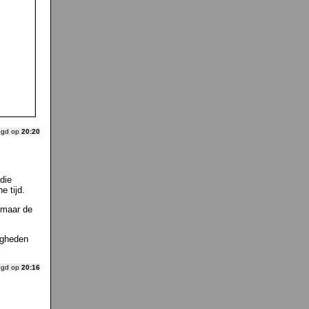
ogd op
20:20
die
e tijd.
, maar de
igheden
ogd op
20:16