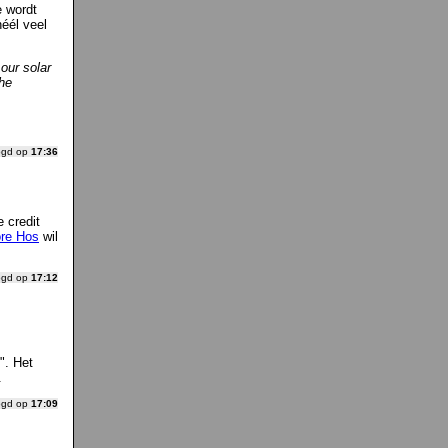
e wordt
éél veel
 our solar
the
ogd op
17:36
 credit
ore Hos
wil
ogd op
17:12
". Het
.
ogd op
17:09