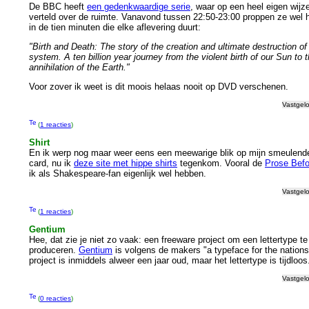
De BBC heeft
een gedenkwaardige serie
, waar op een heel eigen wijz
verteld over de ruimte. Vanavond tussen 22:50-23:00 proppen ze wel h
in de tien minuten die elke aflevering duurt:
"Birth and Death: The story of the creation and ultimate destruction of
system. A ten billion year journey from the violent birth of our Sun to 
annihilation of the Earth."
Voor zover ik weet is dit moois helaas nooit op DVD verschenen.
Vastgel
(
1 reacties
)
Shirt
En ik werp nog maar weer eens een meewarige blik op mijn smeulende
card, nu ik
deze site met hippe shirts
tegenkom. Vooral de
Prose Bef
ik als Shakespeare-fan eigenlijk wel hebben.
Vastgel
(
1 reacties
)
Gentium
Hee, dat zie je niet zo vaak: een freeware project om een lettertype te
produceren.
Gentium
is volgens de makers "a typeface for the nations
project is inmiddels alweer een jaar oud, maar het lettertype is tijdloos
Vastgel
(
0 reacties
)