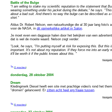
Battle of the Bulge
"I am willing to stake my scientific reputation to the statement that B
wearing something under his jacket during the debate," he says. "This
about a bad suit. And there's no way the bulge can be described as a 
shirt."
Aldus Dr. Robert Nelson, een natuurkundige die al 30 jaar lang foto's 
voor de NASA, in
dit opmerkelijke artikel in Salon
.
Je moet even een dagpasje halen door het bekijken van een advertent
dat is wel de moeite waard. Nelson zegt verder:
"Look, he says, "I'm putting myself at risk for exposing this. But this i
important. It's not about my reputation. If they force me into an early r
it'll be worth it if the public knows about this. "
Vastgel
(
2 reacties
)
donderdag, 28 oktober 2004
Dream
Kledingmerk Diesel heeft een site met prachtige video's rond het the
"dromen" gelanceerd. Er
zitten echt heel erg fraaie tussen
.
Vastgel
(
0 reacties
)