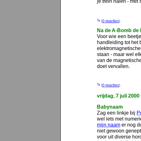
je trein halen - met
(
0 reacties
)
Na de A-Bomb de
Voor wie een beetje
handleiding tot he
elektromagnetische
staan - maar wel elk
van de magnetische 
doet vervallen.
(
0 reacties
)
vrijdag, 7 juli 2000
Babynaam
Zag een linkje bij
Pr
wel iets met numeri
mijn naam
er nog do
niet gewoon genep
voor uit diverse hor