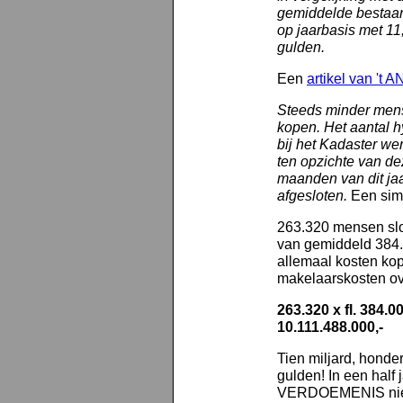
gemiddelde bestaan
op jaarbasis met 1
gulden.
Een
artikel van 't 
Steeds minder mens
kopen. Het aantal h
bij het Kadaster we
ten opzichte van dez
maanden van dit j
afgesloten.
Een simp
263.320 mensen slo
van gemiddeld 384.
allemaal kosten kope
makelaarskosten o
263.320 x fl. 384.00
10.111.488.000,-
Tien miljard, honde
gulden! In een half
VERDOEMENIS niet 