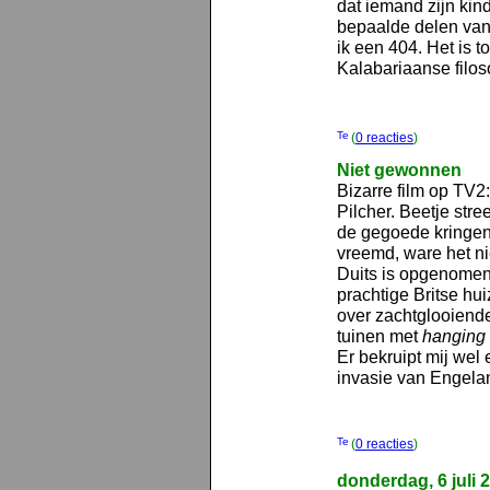
dat iemand zijn kin
bepaalde delen van
ik een 404. Het is to
Kalabariaanse filoso
(
0 reacties
)
Niet gewonnen
Bizarre film op TV2
Pilcher. Beetje stre
de gegoede kringen 
vreemd, ware het nie
Duits is opgenomen.
prachtige Britse hui
over zachtglooiende
tuinen met
hanging
Er bekruipt mij wel 
invasie van Engelan
(
0 reacties
)
donderdag, 6 juli 