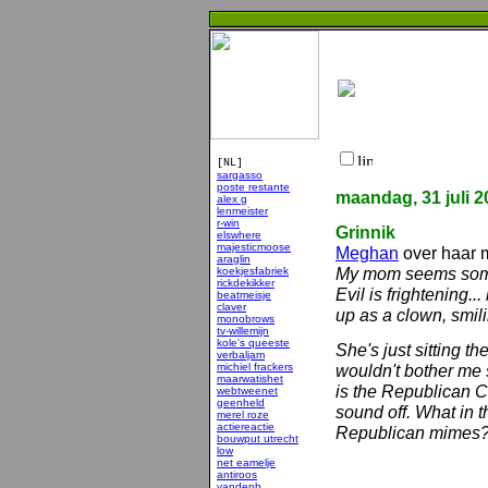
[NL]
sargasso
poste restante
maandag, 31 juli 2
alex g
lenmeister
r-win
Grinnik
elswhere
majesticmoose
Meghan
over haar 
araglin
My mom seems somew
koekjesfabriek
rickdekikker
Evil is frightening..
beatmeisje
claver
up as a clown, smili
monobrows
tv-willemijn
kole's queeste
She's just sitting the
verbaljam
michiel frackers
wouldn't bother me 
maarwatishet
is the Republican Co
webtweenet
geenheld
sound off. What in 
merel roze
actiereactie
Republican mimes
bouwput utrecht
low
net eamelje
antiroos
vandenb