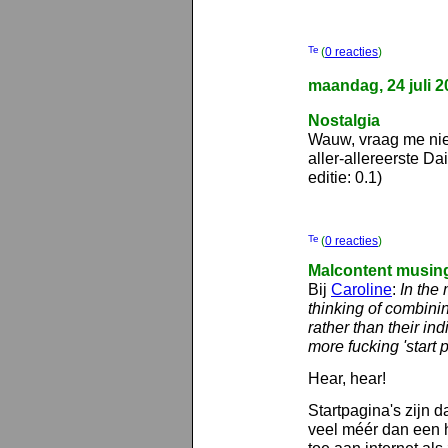
(
0 reacties
)
maandag, 24 juli 2
Nostalgia
Wauw, vraag me nie
aller-allereerste Da
editie: 0.1)
(
0 reacties
)
Malcontent musin
Bij
Caroline
:
In the
thinking of combini
rather than their ind
more fucking 'start 
Hear, hear!
Startpagina's zijn 
veel méér dan een ha