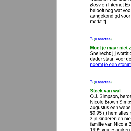
Busy
en Internet Ex
belooft nog wat voo
aangekondigd voor d
merkt 't]
(
0 reacties
)
Moet je maar niet 
Snelrecht: jij wordt 
dader staan voor de
noemt je een stomm
(
0 reacties
)
Steek van wal
O.J. Simpson, bero
Nicole Brown Simp
augustus een webs
$9.95 (!) hem alles 
zijn kinderen en ni
familie van Nicole
1995 vrijgesproken 