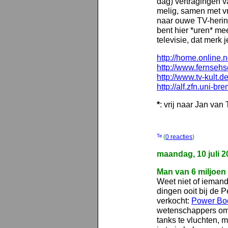
dag) vertragingen va
melig, samen met v
naar ouwe TV-herinn
bent hier *uren* me
televisie, dat merk j
http://home.online.
http://www.fernsehs
http://www.tv-kult
http://alf.zfn.uni-b
*
: vrij naar Jan van 
(
0 reacties
)
maandag, 10 juli 2
Man van 6 miljoen
Weet niet of ieman
dingen ooit bij de P
verkocht:
Power Bo
wetenschappers om 
tanks te vluchten, m