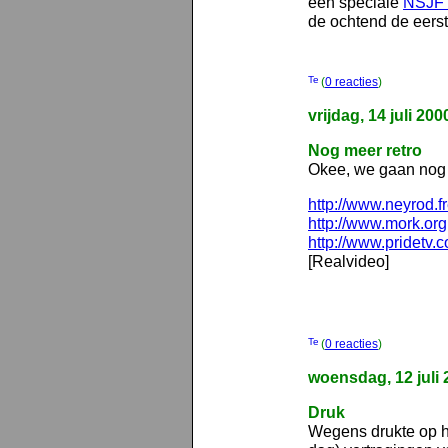
een speciale
NSJF 
de ochtend de eerste
(
0 reacties
)
vrijdag, 14 juli 200
Nog meer retro
Okee, we gaan nog 
http://www.neyrod.f
http://www.mork.org
http://www.pridetv.
[Realvideo]
(
0 reacties
)
woensdag, 12 juli 
Druk
Wegens drukte op he