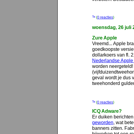
(
0 reacties
)
woensdag, 26 juli 
Zure Apple
Vreemd... Apple br
goedkoopste versie 
dollarkoers van fl. 
Nederlandse Apple 
worden neergeteld! D
(vijfduizendtweehon
geval wordt je dus v
tweehonderd gulden. 
(
0 reacties
)
ICQ Adware?
Er duiken berichten
geworden
, wat bet
banners zitten. Fab
bijwerken tot een
r