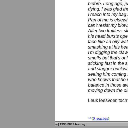
before. Long ago, ju
dying. I was glad t
I reach into my bag
Part of me is elsew
can't resist my blow
After two fruitless s
his head bursts open
face like an oily wat
smashing at his hea
I'm digging the claw
smells but that's on
sticking fast in the 
and stagger backwar
seeing him coming f
who knows that he is
balance in those aw
moving down the old 
Leuk leesvoer, toc
(
0 reacties
)
(c) 1999-2007 l-rs.org