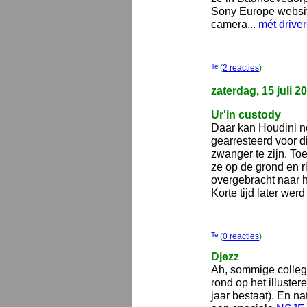
Sony Europe websit
camera...
mét drive
(
2 reacties
)
zaterdag, 15 juli 2
Ur'in custody
Daar kan Houdini no
gearresteerd voor 
zwanger te zijn. To
ze op de grond en r
overgebracht naar h
Korte tijd later we
(
0 reacties
)
Djezz
Ah, sommige colle
rond op het illuster
jaar bestaat). En nat