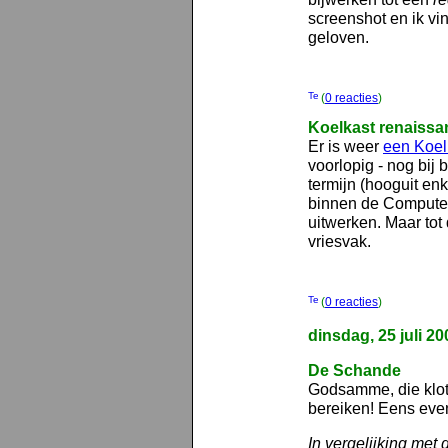
screenshot en ik vin
geloven.
(
0 reacties
)
Koelkast renaissa
Er is weer
een Koel
voorlopig - nog bij
termijn (hooguit en
binnen de Computer
uitwerken. Maar tot
vriesvak.
(
0 reacties
)
dinsdag, 25 juli 20
De Schande
Godsamme, die klot
bereiken! Eens even 
In vergelijking met 