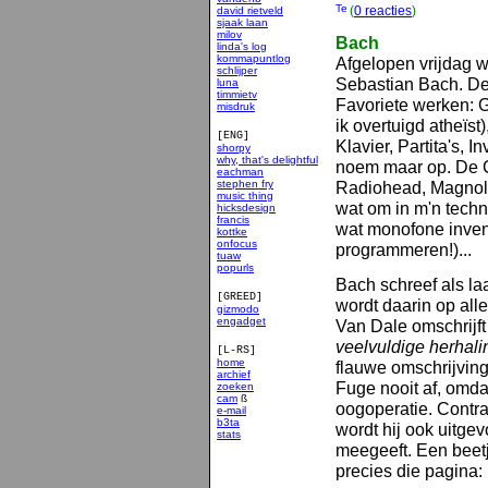
(
0 reacties
)
david rietveld
sjaak laan
milov
Bach
linda's log
kommapuntlog
Afgelopen vrijdag 
schlijper
Sebastian Bach. De
luna
timmietv
Favoriete werken: G
misdruk
ik overtuigd atheïs
[ENG]
Klavier, Partita's, I
shorpy
why, that's delightful
noem maar op. De C
eachman
stephen fry
Radiohead, Magnoli
music thing
wat om in m'n techn
hicksdesign
francis
wat monofone inve
kottke
onfocus
programmeren!)...
tuaw
popurls
Bach schreef als la
[GREED]
wordt daarin op all
gizmodo
engadget
Van Dale omschrijft 
veelvuldige herhal
[L-RS]
home
flauwe omschrijvin
archief
Fuge nooit af, omdat
zoeken
cam
ß
oogoperatie. Contr
e-mail
b3ta
wordt hij ook uitge
stats
smakelijk
meegeeft. Een beet
precies die pagina: