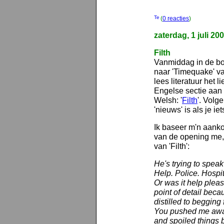
(
0 reacties
)
zaterdag, 1 juli 20
Filth
Vanmiddag in de bo
naar 'Timequake' va
lees literatuur het li
Engelse sectie aan
Welsh: '
Filth
'. Volge
'nieuws' is als je ie
Ik baseer m'n aankoo
van de opening me, 
van 'Filth':
He's trying to speak
Help. Police. Hospit
Or was it help
plea
point of detail bec
distilled to begging
You pushed me away
and spoiled things 