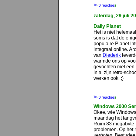
(
0 reacties
)
zaterdag, 29 juli 2
Daily Planet
Het is niet helema
soms is dat de enig
populaire Planet Int
integraal online. 
van
Diederik
leverd
warmde ons op voor
gevochten met een o
in al zijn retro-scho
werken ook. ;)
(
0 reacties
)
Windows 2000 Ser
Okee, wie Windows 
maandag het langv
Ruim 83 megabyte (fl
problemen. Op het 
verboten
. Bestudee