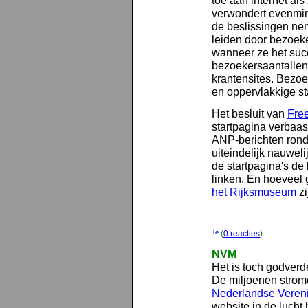
toe aan internet als 
verwondert evenmin.
de beslissingen nem
leiden door bezoeke
wanneer ze het succ
bezoekersaantallen 
krantensites. Bezoe
en oppervlakkige sta
Het besluit van
Free
startpagina verbaas
ANP-berichten rond
uiteindelijk nauweli
de startpagina's de 
linken. En hoeveel 
het Rijksmuseum
zi
(
0 reacties
)
NVM
Het is toch godver
De miljoenen strom
Nederlandse Veren
website in de lucht