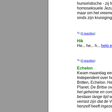
humoristische - zij 
homoseksuele Jezus 
maar om het vreemd
sinds zijn kruisiging 
(
0 reacties
)
Hik
He... he... h...
help e
(
0 reacties
)
Echelon
Kwam maandag een i
Independent over h
Britten, Echelon. H
Planet.
De Britse o
het geheime en cont
bestaan lange tijd
verrast zijn dat de
henzelf heeft ingeze