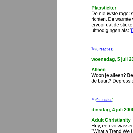
Plassticker
De nieuwste rage: s
richten. De warmte v
ervoor dat de sticke
uitnodigingen als: '
(
0 reacties
)
woensdag, 5 juli 2
Alleen
Woon je alleen? Be
de buurt? Depressi
(
0 reacties
)
dinsdag, 4 juli 200
Adult Christianity
Hey, een volwasse
"What a Trend We Ha