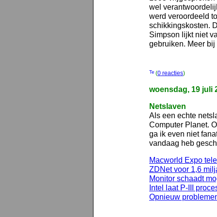
wel verantwoordeli
werd veroordeeld to
schikkingskosten. D
Simpson lijkt niet v
gebruiken. Meer bij
(
0 reacties
)
woensdag, 19 juli 
Netslaven
Als een echte nets
Computer Planet. O
ga ik even niet fan
vandaag heb gesch
Macworld Expo tele
ZDNet voor 1,6 milj
Monitor schaadt mo
Intel laat P-III proc
Opnieuw problemen 