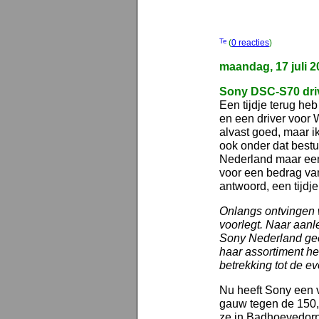
(
0 reacties
)
maandag, 17 juli 2
Sony DSC-S70 dri
Een tijdje terug heb
en een driver voor W
alvast goed, maar 
ook onder dat best
Nederland maar eens
voor een bedrag va
antwoord, een tijdje
Onlangs ontvingen w
voorlegt. Naar aanl
Sony Nederland gee
haar assortiment he
betrekking tot de e
Nu heeft Sony een ve
gauw tegen de 150, d
ze in Badhoevedorp 