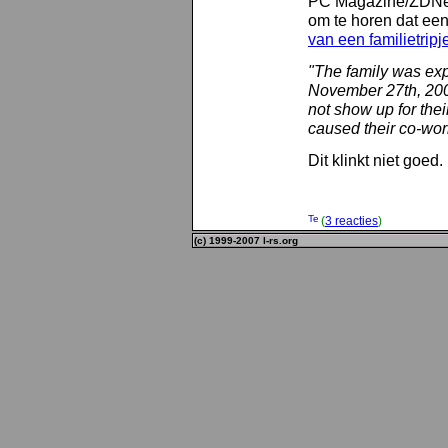
PC Magazine/ZDNet/
om te horen dat ee
van een familietripj
"The family was exp
November 27th, 200
not show up for the
caused their co-work
Dit klinkt niet goed. 
(
3 reacties
)
(c) 1999-2007 l-rs.org