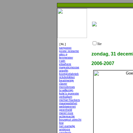
[NL]
sargasso
poste restante
zondag, 31 decem
alex g
lenmeister
r-win
2006-2007
elswhere
majesticmoose
araglin
koekjesfabriek
rickdekikker
beatmeisje
claver
monobrows
tv-willemijn
kole's queeste
verbaljam
michiel frackers
maarwatishet
webtweenet
geenheld
merel roze
actiereactie
bouwput utrecht
low
net eamelje
antiroos
vandenb