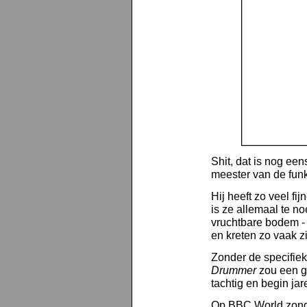
Shit, dat is nog ee
meester van de funk
Hij heeft zo veel f
is ze allemaal te n
vruchtbare bodem - e
en kreten zo vaak z
Zonder de specifie
Drummer
zou een gr
tachtig en begin jar
Op BBC World zonde