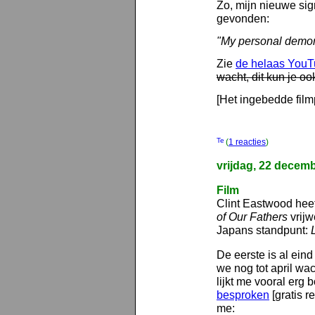
Zo, mijn nieuwe sig
gevonden:
"My personal demon
Zie
de helaas YouT
wacht, dit kun je o
[Het ingebedde filmp
(
1 reacties
)
vrijdag, 22 decem
Film
Clint Eastwood hee
of Our Fathers
vrijw
Japans standpunt:
De eerste is al ei
we nog tot april wa
lijkt me vooral erg
besproken
[gratis re
me: