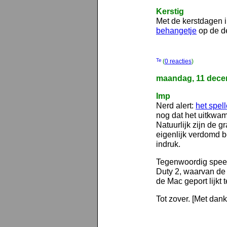
Kerstig
Met de kerstdagen i
behangetje
op de de
(
0 reacties
)
maandag, 11 dece
Imp
Nerd alert:
het spel
nog dat het uitkwam
Natuurlijk zijn de g
eigenlijk verdomd b
indruk.
Tegenwoordig speel 
Duty 2, waarvan de 
de Mac geport lijkt 
Tot zover. [Met dan