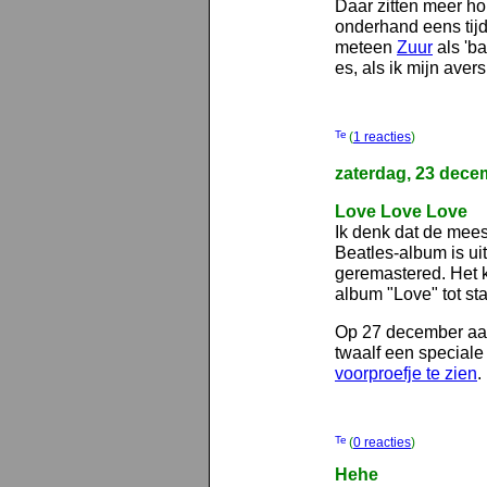
Daar zitten meer ho
onderhand eens tijd 
meteen
Zuur
als 'b
es, als ik mijn ave
(
1 reacties
)
zaterdag, 23 dece
Love Love Love
Ik denk dat de mee
Beatles-album is ui
geremastered. Het kl
album "Love" tot st
Op 27 december aan
twaalf een speciale 
voorproefje te zien
.
(
0 reacties
)
Hehe