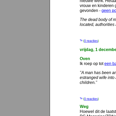
nieuwe werk. Helaas
vrouw en kinderen g
gevonden -
geen pos
The dead body of 
located, authoriti
(
0 reacties
)
vrijdag, 1 decemb
Oven
Ik roep op tot
een b
"A man has been arre
estranged wife into 
children."
(
0 reacties
)
Weg
Hoewel dit de laatst