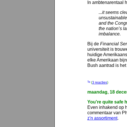
In ambtenarentaal h
...it seems cle
unsustainable
and the Congr
the nation’s l
imbalance.
Bij de
Financial Se
universiteit is trou
huidige Amerikaans
elke Amerikaan bijna
Bush aantrad is het 
(
3 reacties
)
maandag, 18 dece
You're quite safe 
Even inhakend op h
commentaar van Phil
z'n assortiment
.