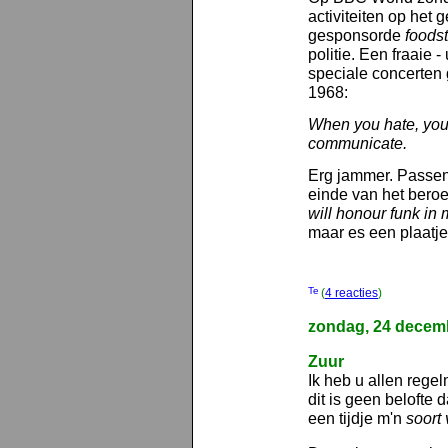
activiteiten op het
gesponsorde
foods
politie. Een fraaie 
speciale concerten 
1968:
When you hate, you 
communicate.
Erg jammer. Passen
einde van het bero
will honour funk in m
maar es een plaatje
(
4 reacties
)
zondag, 24 decem
Zuur
Ik heb u allen rege
dit is geen belofte 
een tijdje m'n
soort