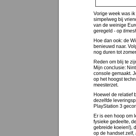
Vorige week was i
simpelweg bij vrie
van de weinige Eu
geregeld - op
times
Hoe dan ook: de Wii
benieuwd naar. Volg
nog duren tot zome
Reden om blij te zi
Mijn conclusie: Nin
console gemaakt. Je
op het hoogst techni
meesterzet.
Hoewel de relatief 
dezelfde leverings
PlayStation 3 gecon
Er is een hoop om l
fysieke gedeelte, de
gebreide koeien!), d
op de handset zelf, 