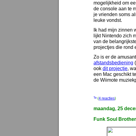
mogelijkheid om een
de console aan te 
je vrienden soms al
leuke vondst.
Ik had mijn zinnen 
lijkt Nintendo zich
van de belangrijkste
projectjes die rond 
Zo is er de amusan
afstandsbediening
ook
dit projectje
, w
een Mac geschikt te
de Wiimote muzie
(
4 reacties
)
maandag, 25 dece
Funk Soul Brother