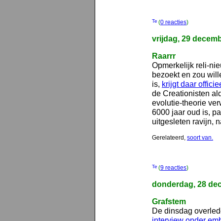
(
0 reacties
)
vrijdag, 29 decem
Raarrr
Opmerkelijk reli-n
bezoekt en zou wil
is,
krijgt daar offic
de Creationisten ald
evolutie-theorie v
6000 jaar oud is, pa
uitgesleten ravijn, n
Gerelateerd,
soort van.
(
9 reacties
)
donderdag, 28 de
Grafstem
De dinsdag overlede
interview onder em