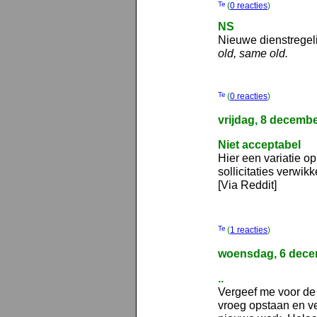
(
0 reacties
)
NS
Nieuwe dienstregeli
old, same old.
(
0 reacties
)
vrijdag, 8 decemb
Niet acceptabel
Hier een variatie op
sollicitaties verwik
[Via Reddit]
(
1 reacties
)
woensdag, 6 dece
..
Vergeef me voor de 
vroeg opstaan en ve