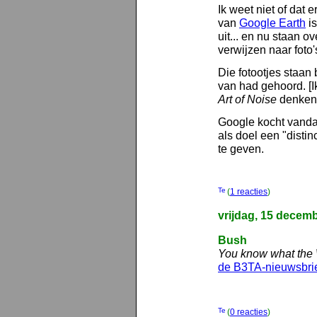
Ik weet niet of dat e
van
Google Earth
is
uit... en nu staan ov
verwijzen naar foto'
Die fotootjes staan 
van had gehoord. [
Art of Noise
denken
Google kocht vand
als doel een "disti
te geven.
(
1 reacties
)
vrijdag, 15 decem
Bush
You know what the W
de B3TA-nieuwsbri
(
0 reacties
)