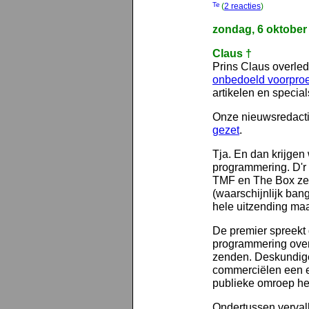
(
2 reacties
)
zondag, 6 oktober
Claus †
Prins Claus overle
onbedoeld voorproe
artikelen en special
Onze nieuwsredacti
gezet
.
Tja. En dan krijgen
programmering. D'r 
TMF en The Box zet
(waarschijnlijk bang
hele uitzending maa
De premier spreekt 
programmering over
zenden. Deskundige
commerciëlen een en
publieke omroep hee
Ondertussen verval