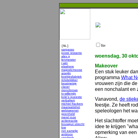
[NL]
sargasso
poste restante
woensdag, 30 okt
alex g
lenmeister
r-win
Makeover
elswhere
majesticmoose
Een stuk leuker da
araglin
programma
What N
koekjesfabriek
rickdekikker
vrouwen zijn die de
beatmeisje
claver
een nonchalant en z
monobrows
tv-willemijn
kole's queeste
Vanavond,
de stiek
verbaljam
michiel frackers
feestje. Ze heeft r
maarwatishet
speleologen het war
webtweenet
geenheld
merel roze
Het slachtoffer mo
actiereactie
bouwput utrecht
idee te krijgen "wha
low
net eamelje
opmerking van een v
antiroos
vandenb