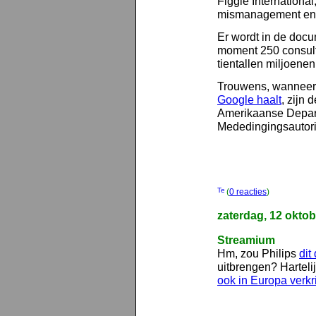
Figgie International
mismanagement en p
Er wordt in de doc
moment 250 consulta
tientallen miljoene
Trouwens, wanneer
Google haalt
, zijn 
Amerikaanse Depart
Mededingingsautorit
(
0 reacties
)
zaterdag, 12 okto
Streamium
Hm, zou Philips
dit
uitbrengen? Harteli
ook in Europa verkri