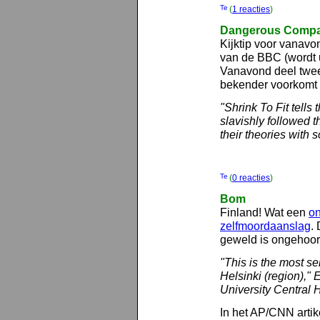
(
1 reacties
)
Dangerous Comp
Kijktip voor vanavo
van de BBC (wordt 
Vanavond deel twee 
bekender voorkomt d
"Shrink To Fit tells
slavishly followed 
their theories with
(
0 reacties
)
Bom
Finland! Wat een
on
zelfmoordaanslag
.
geweld is ongehoord
"This is the most se
Helsinki (region)," 
University Central H
In het AP/CNN artik