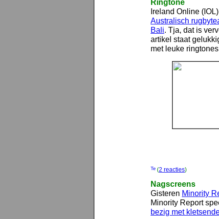
Ringtone
Ireland Online (IOL
Australisch rugbyt
Bali
. Tja, dat is ve
artikel staat gelukk
met leuke ringtones
(
2 reacties
)
Nagscreens
Gisteren
Minority R
Minority Report spee
bezig met kletsende