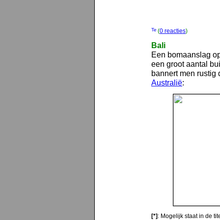
(
0 reacties
)
Bali
Een bomaanslag op
een groot aantal bu
bannert men rustig
Australië
:
[*]
: Mogelijk staat in de t