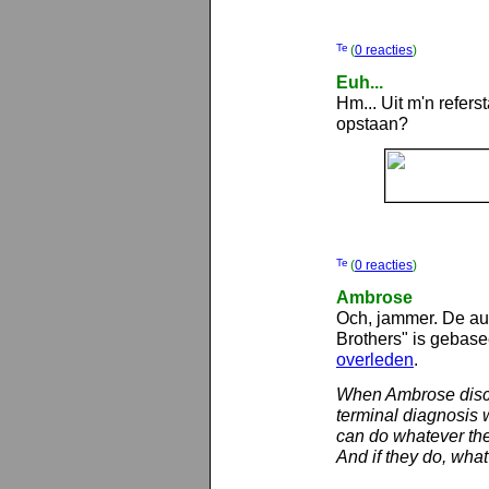
(
0 reacties
)
Euh...
Hm... Uit m'n refers
opstaan?
(
0 reacties
)
Ambrose
Och, jammer. De au
Brothers" is gebas
overleden
.
When Ambrose disco
terminal diagnosis 
can do whatever the
And if they do, what