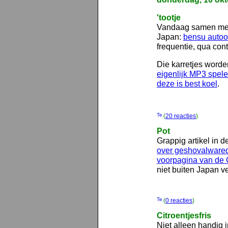
'tootje
Vandaag samen met 
Japan:
bensu autoo
frequentie, qua cont
Die karretjes word
eigenlijk MP3 spele
deze is best koel
.
(
20 reacties
)
Pot
Grappig artikel in
over geshovalware
voorpagina van de 
niet buiten Japan v
(
0 reacties
)
Citroentjesfris
Niet alleen handig 