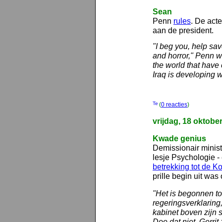
Sean
Penn
rules
. De acte
aan de president.
"I beg you, help sa
and horror," Penn w
the world that have
Iraq is developing 
(
0 reacties
)
vrijdag, 18 oktobe
Kwade genius
Demissionair minis
lesje Psychologie -
betrekking tot de 
prille begin uit was
"Het is begonnen toe
regeringsverklaring
kabinet boven zijn 
Doe dat niet. Gerri