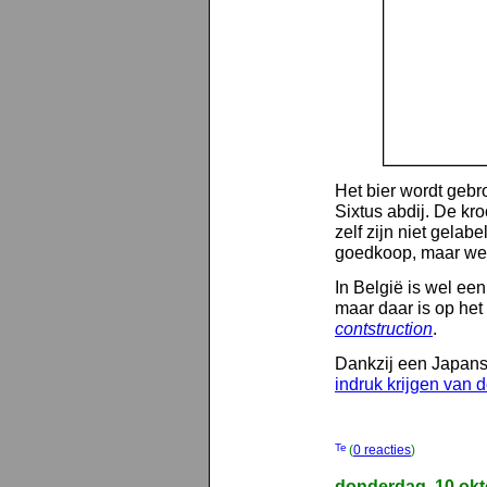
Het bier wordt geb
Sixtus abdij. De kro
zelf zijn niet gelabe
goedkoop, maar wel 
In België is wel ee
maar daar is op he
contstruction
.
Dankzij een Japans
indruk krijgen van
(
0 reacties
)
donderdag, 10 okt