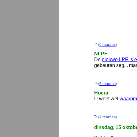
(
6 reacties
)
NLPF
De
nieuwe LPF is er
gebeuren zeg... ma
(
6 reacties
)
Hoera
U weet wel
waarom
(
7 reacties
)
dinsdag, 15 oktob