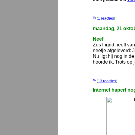
(
1 reacties
)
maandag, 21 okto
Neef
Zus Ingrid heeft va
neefje afgeleverd: 
Nu ligt hij nog in d
hoorde ik. Trots op j
(
13 reacties
)
Internet hapert no