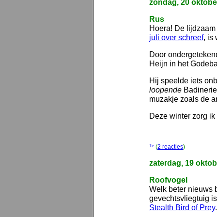
zondag, 20 oktobe
Rus
Hoera! De lijdzaam
juli over schreef
, i
Door ondergetekend
Heijn in het Godeba
Hij speelde iets on
loopende
Badinerie
muzakje zoals de a
Deze winter zorg ik 
(
2 reacties
)
zaterdag, 19 okto
Roofvogel
Welk beter nieuws b
gevechtsvliegtuig i
Stealth Bird of Prey
.