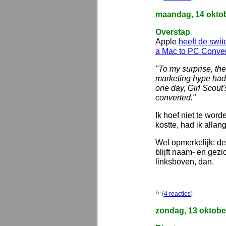
maandag, 14 okto
Overstap
Apple
heeft de swi
a Mac to PC Conver
"To my surprise, th
marketing hype had 
one day, Girl Scout'
converted."
Ik hoef niet te word
kostte, had ik allan
Wel opmerkelijk: de 
blijft naam- en gez
linksboven, dan.
(
4 reacties
)
zondag, 13 oktobe