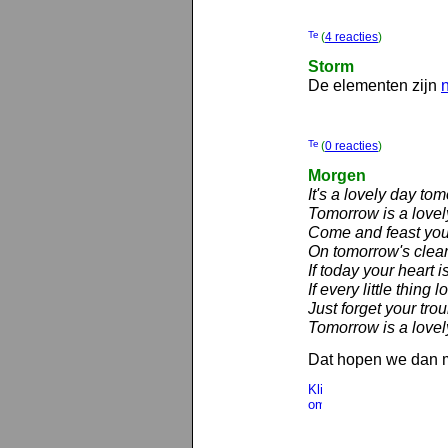
(
4 reacties
)
Storm
De elementen zijn
(
0 reacties
)
Morgen
It's a lovely day to
Tomorrow is a lovel
Come and feast you
On tomorrow's clear
If today your heart i
If every little thing 
Just forget your tro
Tomorrow is a lovel
Dat hopen we dan 