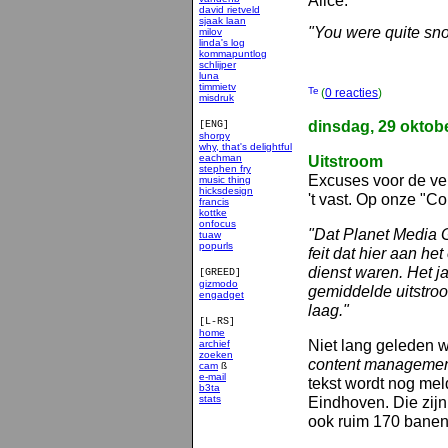
Alice:
david rietveld
sjaak laan
"You were quite sno
milov
linda's log
kommapuntlog
schlijper
luna
timmietv
(
0 reacties
)
misdruk
dinsdag, 29 oktob
[ENG]
shorpy
why, that's delightful
eachman
Uitstroom
stephen fry
Excuses voor de vele
music thing
hicksdesign
't vast. Op onze "Co
francis
kottke
onfocus
"Dat Planet Media Gr
tuaw
popurls
feit dat hier aan h
dienst waren. Het j
[GREED]
gizmodo
gemiddelde uitstroo
engadget
laag."
[L-RS]
home
Niet lang geleden w
archief
zoeken
content managemen
cam
ß
e-mail
tekst wordt nog me
b3ta
stats
Eindhoven. Die zijn
smakelijk
ook ruim 170 banen 