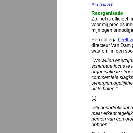
(
2 reacties
)
Reorganisatie
Zo, het is officieel
voor mij precies inh
mijn ogen onnodige)
Een collega
heeft v
directeur Van Dam g
waarom, in een soor
"We willen enerzijd
scherpere focus te 
organisatie te stro
commerciële slagkr
synergiemogelijkh
uit te baten."
[..]
"Hij benadrukt dat 
maar erkent tegelijk
nemen van een grote
hebben."