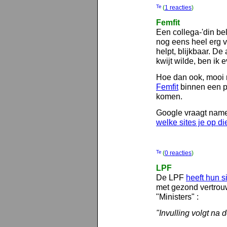
(
1 reacties
)
Femfit
Een collega-'din bel
nog eens heel erg v
helpt, blijkbaar. D
kwijt wilde, ben ik 
Hoe dan ook, mooi 
Femfit
binnen een p
komen.
Google vraagt namel
welke sites je op di
(
0 reacties
)
LPF
De LPF
heeft hun s
met gezond vertrouw
"Ministers" :
"Invulling volgt na 