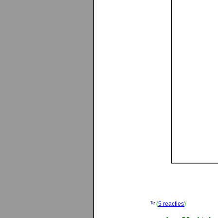
(
5 reacties
)