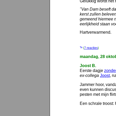
Gelukkig wordt het m
"Van Dam beseft dat
kerst zullen beleven
gemeend hiermee n
eerlijkheid staan vo
Hartverwarmend.
(
7 reacties
)
maandag, 28 okto
Joost B.
Eerste dagje
zonder
ex-collega
Joost
, na
Jammer hoor, vanda
even kunnen discus
pesten met mijn flirt
Een schrale troost: 