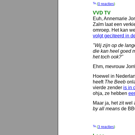
(
0 reacties
)
VVD TV
Euh, Annemarie Jor
Zalm laat een verki
omroep. Het kan we
volgt geciteerd in d
"Wij zijn op de lan
die kan heel goed m
het toch ook?"
Ehm, mevrouw Jorri
Hoewel in Nederlan
heeft
The Beeb
onl
vierde zender
is in
ohja, ze hebben
ee
Maar ja, het zit wel
by all means
de BBC
(
3 reacties
)