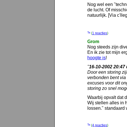
Nog wel een "techn
de lucht. Of misschi
natuurlijk. [Via c'lle
(
1 reacties
)
Grom
Nog steeds zijn dive
En ik zie tot mijn e
hoogte is
!
"
16-10-2002 20:47 u
Door een storing zi
verbonden bent via
excuses voor dit on
storing zo snel moge
Waarbij opvalt dat 
Wij stellen alles in
lossen." standaard 
(
4 reacties
)