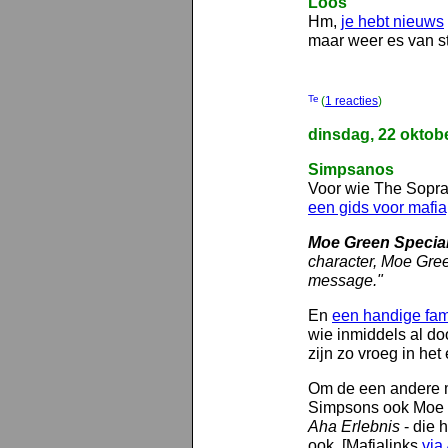
Loos
Hm,
je hebt nieuws
maar weer es van s
(
1 reacties
)
dinsdag, 22 oktob
Simpsanos
Voor wie The Sopran
een gids voor mafia
Moe Green Specia
character, Moe Gree
message."
En
een handige fami
wie inmiddels al do
zijn zo vroeg in het
Om de een andere m
Simpsons ook Moe G
Aha Erlebnis
- die h
ook. [Mafialinks
via