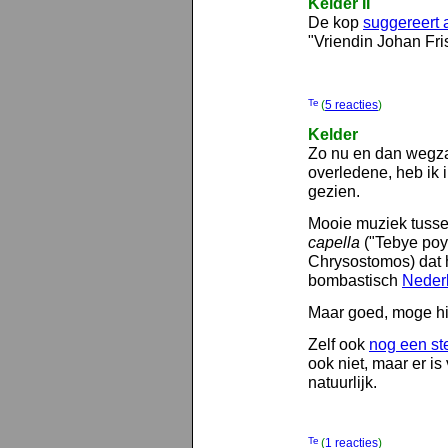
Kelder II
De kop
suggereert a
"Vriendin Johan Fris
(
5 reacties
)
Kelder
Zo nu en dan wegzap
overledene, heb ik 
gezien.
Mooie muziek tusse
capella
("Tebye poye
Chrysostomos) dat 
bombastisch
Nederl
Maar goed, moge hij 
Zelf ook
nog een st
ook niet, maar er is
natuurlijk.
(
1 reacties
)