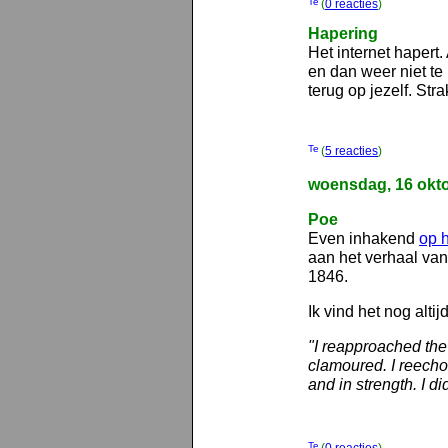
(
0 reacties
)
Hapering
Het internet hapert. 
en dan weer niet te 
terug op jezelf. St
(
5 reacties
)
woensdag, 16 okt
Poe
Even inhakend
op h
aan het verhaal va
1846.
Ik vind het nog altij
"I reapproached the 
clamoured. I reecho
and in strength. I di