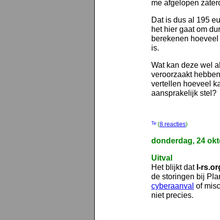
me afgelopen zater
Dat is dus al 195 eu
het hier gaat om dur
berekenen hoeveel ti
is.
Wat kan deze wel al
veroorzaakt hebben? 
vertellen hoeveel 
aansprakelijk stel?
(
8 reacties
)
donderdag, 24 okt
Uitval
Het blijkt dat
l-rs.or
de storingen bij Pl
cyberaanval
of misc
niet precies.