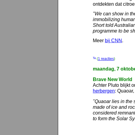
ontdekten dat citro
"We can show in the 
immobilizing human 
Short told Australia
programme to be sh
Meer
bij CNN
.
(
1 reacties
)
maandag, 7 oktob
Brave New World
Achter Pluto blijkt 
herbergen
: Quaoar
"Quaoar lies in the 
made of ice and roc
considered remnants
to form the Solar Sy