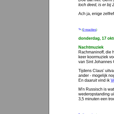
toch deed, is er bij
Ach ja, enige zelfr
(
0 reacties
)
donderdag, 17 okt
Nachtmuziek
Rachmaninoff, die h
keer koormuziek voo
van Sint Johannes 
Tijdens Claus' uitv
ander - mogelijk no
En daaruit vind ik
V
M'n Russisch is wat
wederopstanding uit
3,5 minuten een troo