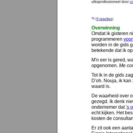
ultraprofessioneel door
c
(
5 reacties
)
Overwinning
Omdat ik gisteren ni
programmeren
voo
worden in de gids 
betekende dat ik o
M'n eer is gered, wa
opgenomen.
Me con
Tot ik in de gids z
D'oh. Nouja, ik kan
waard is.
De waarheid over ov
gezegd. Ik denk niet
ondernemer dat
's 
echt kijken. Het be
kosten de consultants
Er zit ook een aant