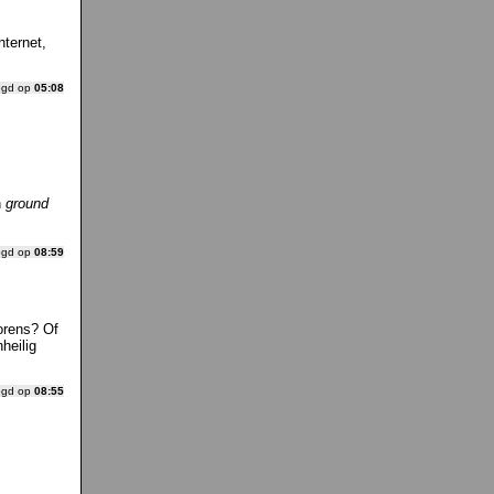
nternet,
ogd op
05:08
n
ground
ogd op
08:59
orens? Of
heilig
ogd op
08:55