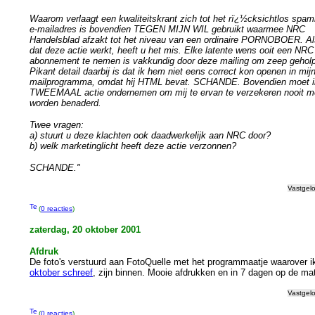
Waarom verlaagt een kwaliteitskrant zich tot het rï¿½cksichtlos spa
e-mailadres is bovendien TEGEN MIJN WIL gebruikt waarmee NRC
Handelsblad afzakt tot het niveau van een ordinaire PORNOBOER. Al
dat deze actie werkt, heeft u het mis. Elke latente wens ooit een NRC
abonnement te nemen is vakkundig door deze mailing om zeep gehol
Pikant detail daarbij is dat ik hem niet eens correct kon openen in mij
mailprogramma, omdat hij HTML bevat. SCHANDE. Bovendien moet i
TWEEMAAL actie ondernemen om mij te ervan te verzekeren nooit m
worden benaderd.
Twee vragen:
a) stuurt u deze klachten ook daadwerkelijk aan NRC door?
b) welk marketinglicht heeft deze actie verzonnen?
SCHANDE."
Vastgel
(
0 reacties
)
zaterdag, 20 oktober 2001
Afdruk
De foto's verstuurd aan FotoQuelle met het programmaatje waarover 
oktober schreef
, zijn binnen. Mooie afdrukken en in 7 dagen op de ma
Vastgel
(
0 reacties
)