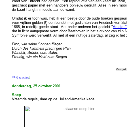
kaart van Utrecht had gezien. Een reproductie van een kaart uit 1598,
geschept papier met een handpers opnieuw gedrukt. Alles in een mooie
de kaart hangt inmiddels aan de wand.
Omdat ik er toch was, heb ik een beetje door de oude boeken gespeu
voor vijftien gulden (!) een bundel met gedichten van Friedrich von Schi
1865, in redelijk goede staat. Met onder anderen het gedicht "
An die F
dat in licht aangepaste vorm door Beethoven in het slotkoor van zijn
Symfonie werd verwerkt. Al met al een nuttige zaterdag, al zeg ik het z
Froh, wie seine Sonnen fliegen
Durch des Himmels prächt'gen Plan,
Wandelt, Brüder, eure Bahn,
Freudig, wie ein Held zum Siegen.
Vastgel
(
0 reacties
)
donderdag, 25 oktober 2001
Soep
Vreemde tegels, daar op de Holland-Amerika kade...