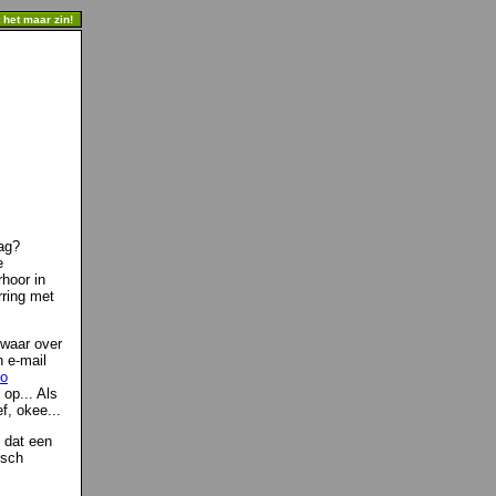
t het maar zin!
dag?
e
rhoor in
ring met
owaar over
n e-mail
co
op... Als
f, okee...
 dat een
isch