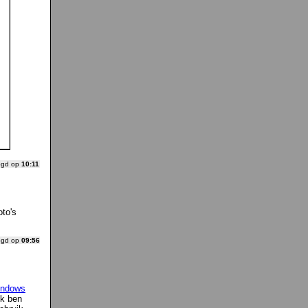
ogd op
10:11
to's
ogd op
09:56
ndows
Ik ben