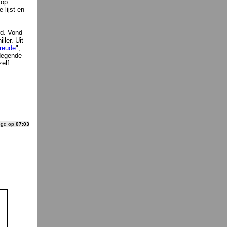
 op
 lijst en
rd. Vond
ller. Uit
reude
",
 Negende
elf.
ogd op
07:03