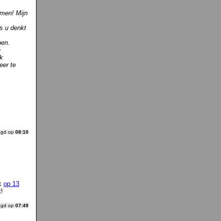
mmen! Mijn
s u denkt
pen.
n
k
eer te
ogd op
08:10
ik
op 13
t!
ogd op
07:49