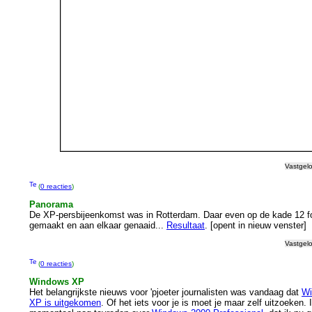
Vastgel
(
0 reacties
)
Panorama
De XP-persbijeenkomst was in Rotterdam. Daar even op de kade 12 fo
gemaakt en aan elkaar genaaid...
Resultaat
. [opent in nieuw venster]
Vastgel
(
0 reacties
)
Windows XP
Het belangrijkste nieuws voor 'pjoeter journalisten was vandaag dat
Wi
XP is uitgekomen
. Of het iets voor je is moet je maar zelf uitzoeken. 