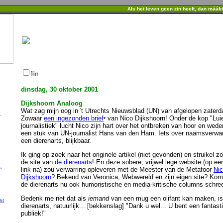
Als het leven geen zin heeft, dan máák
dinsdag, 30 oktober 2001
Dijkshoorn Analoog
Wat zag mijn oog in 't Utrechts Nieuwsblad (UN) van afgelopen zater
e
Zowaar
een ingezonden brief
van Nico Dijkshoorn! Onder de kop "Lui
*
journalistiek" lucht Nico zijn hart over het ontbreken van hoor en wede
een stuk van UN-journalist Hans van den Ham. Iets over naamsverwar
een dierenarts, blijkbaar.
Ik ging op zoek naar het originele artikel (niet gevonden) en struikel z
de site van
de dierenarts
! En deze sobere, vrijwel lege website (op ee
s
link na) zou verwarring opleveren met de Meester van de Metafoor
Ni
Dijkshoorn
? Bekend van Veronica, Webwereld en zijn eigen site? Kom 
de dierenarts nu ook humoristische en media-kritische columns schree
Bedenk me net dat als
iemand
van een mug een olifant kan maken, is
ht
dierenarts, natuurlijk... [bekkenslag] "Dank u wel... U bent een fantast
publiek!"