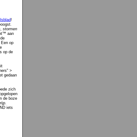
lsblad
!
eoogst.
e,
stormen
cht™ aan
 de
. Een op
e
es op de
it
hers" >
iet gedaan
woede zich
 opgelopen
n de boze
ijp.
AND iets