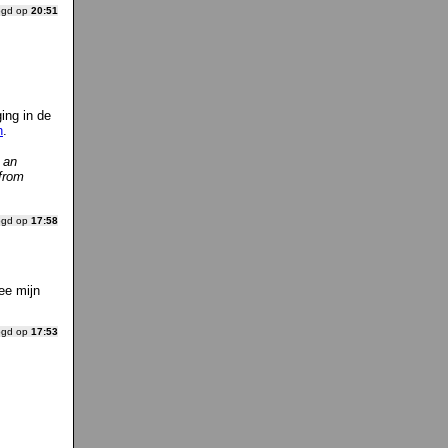
ogd op
20:51
ing in de
n
.
 an
 from
ogd op
17:58
ee mijn
ogd op
17:53