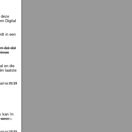
k deze
n Digital
dt in een
en dat dat
 nieuw
al en die
én laatste
ogd op
21:15
k kan 'm
 weer...
ogd op
15:32