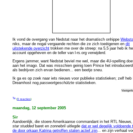
Ik vond de overgang van Nedstat naar het dramatisch onhippe
Webst
niks, maar de nogal vergaande rechten die ze zich toeëigenen en
dit
uitstekende overzicht
trokken me over de streep: na 5,5 jaar heb ik he
account opgeheven en de teller van l-rs.org verwijderd.
Ergens jammer, want Nedstat beviel me wel, maar die 4U-spelling doe
aan het imago. Dat was misschien geinig toen Prince het introduceer
als bedrijven zich ervan bedienen... een beetje sneu.
Ik ga es op zoek naar iets nieuws voor publieke statistieken; zelf heb 
Dreamhost nog
passwortgeschützte
statistieken.
Vastgel
(
0 reacties
)
maandag, 12 september 2005
Sir
Aandoenlijk, die stoere Amerikaanse commandant in het RTL Nieuws,
star studded
baret en zonnebril uitlegde
dat er wel degelijk voldoende 
de door orkaan Katrina getroffen staten actief zijn
... en zijn verhaal vo