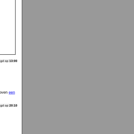
ogd op
13:00
oven
een
ogd op
20:10