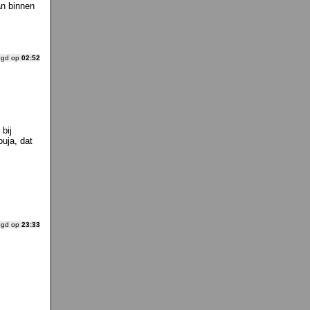
an binnen
ogd op
02:52
bij
uja, dat
ogd op
23:33