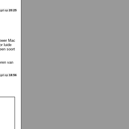
ogd op
20:25
 Power Mac
r luide
een soort
eren van
ogd op
18:56