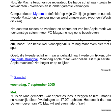
Nou, de Mac is terug van de reparateur. De harde schijf was - zoals te
verwachten - overleden en is onder garantie vervangen.
Computerketen
Mycom
is definitief op mijn OK-lijstje gekomen nu oo
tweede Maxtor-disk zonder morren werd omgewisseld (voor een Wester
dit keer).
Het contrast tussen de voorkant en achterkant van het Apple-merk wor
toekomstige column voor PC Magazine nog eens beschreven.
De inmiddels derde schijf geeft incidenteel een tik, maar laten we hop
erbij hoort. Ben benieuwd, voorlopig vul ik 'm nog maar even niet met
spul.
Goed, die tweede schijf er maar uitgehaald, want wederom tikken, uitv
gay pride strandbal
. Maandag Apple maar weer bellen. Dit mijn eerste 
Apple-machine? Het begint er op te lijken.
Vastgel
(
5 reacties
)
woensdag, 7 september 2005
Mek
Nu is de Mac gemaakt - wat er precies loos is zeggen ze niet - maar i
nu natuurlijk alleen "werkdagen tot 17:00" ophalen.
Hoe doe ik dat nou
De vormgever van PC Mag wil wel even rijden. Yay!
Vastgel