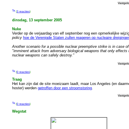
Vastgel
(
3 reacties
)
dinsdag, 13 september 2005
Nuke
Verder op de verjaardag van elf september nog een opmerkelijke wijzig
policy
hoe de Verenigde Staten zullen reageren op nucleaire dreiginge
Another scenario for a possible nuclear preemptive strike is in case of
"imminent attack from adversary biological weapons that only effects
nuclear weapons can safely destroy."
Vastgel
(
0 reacties
)
Traag
Het kan zijn dat de site moeizaam laadt, maar Los Angeles (en daarm
hoster) werden
getroffen door een stroomstoring
.
Vastgel
(
0 reacties
)
Wegstat