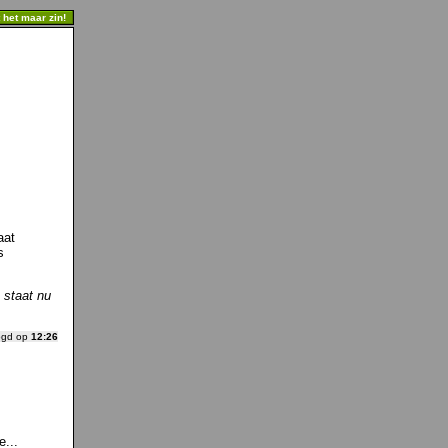
t het maar zin!
aat
s
 staat nu
ogd op
12:26
e...