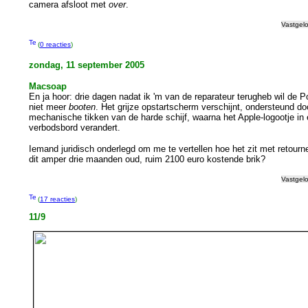
camera afsloot met
over
.
Vastgel
(
0 reacties
)
zondag, 11 september 2005
Macsoap
En ja hoor: drie dagen nadat ik 'm van de reparateur terugheb wil de
niet meer
booten
. Het grijze opstartscherm verschijnt, ondersteund doo
mechanische tikken van de harde schijf, waarna het Apple-logootje in 
verbodsbord verandert.
Iemand juridisch onderlegd om me te vertellen hoe het zit met retourn
dit amper drie maanden oud, ruim 2100 euro kostende brik?
Vastgel
(
17 reacties
)
11/9