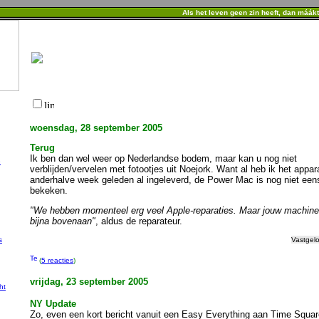
Als het leven geen zin heeft, dan máák
woensdag, 28 september 2005
Terug
Ik ben dan wel weer op Nederlandse bodem, maar kan u nog niet
e
verblijden/vervelen met fotootjes uit Noejork. Want al heb ik het appar
anderhalve week geleden al ingeleverd, de Power Mac is nog niet een
bekeken.
"We hebben momenteel erg veel Apple-reparaties. Maar jouw machine
bijna bovenaan"
, aldus de reparateur.
s
Vastgel
(
5 reacties
)
vrijdag, 23 september 2005
ht
NY Update
Zo, even een kort bericht vanuit een Easy Everything aan Time Squar