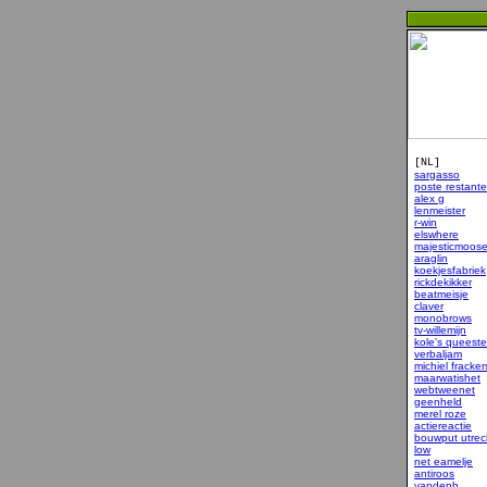
[NL]
sargasso
poste restante
alex g
lenmeister
r-win
elswhere
majesticmoos
araglin
koekjesfabriek
rickdekikker
beatmeisje
claver
monobrows
tv-willemijn
kole's queeste
verbaljam
michiel fracker
maarwatishet
webtweenet
geenheld
merel roze
actiereactie
bouwput utrec
low
net eamelje
antiroos
vandenb