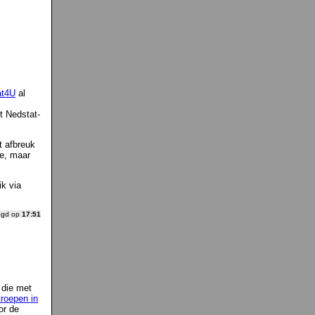
at4U
al
t Nedstat-
t afbreuk
de, maar
ik via
ogd op
17:51
 die met
troepen in
or de