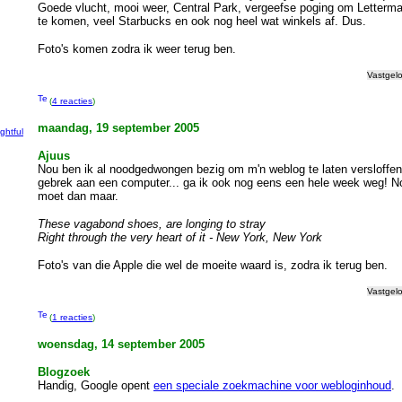
Goede vlucht, mooi weer, Central Park, vergeefse poging om Letterm
te komen, veel Starbucks en ook nog heel wat winkels af. Dus.
Foto's komen zodra ik weer terug ben.
g
Vastgel
(
4 reacties
)
maandag, 19 september 2005
ightful
Ajuus
Nou ben ik al noodgedwongen bezig om m'n weblog te laten versloffen 
gebrek aan een computer... ga ik ook nog eens een hele week weg! No
moet dan maar.
These vagabond shoes, are longing to stray
Right through the very heart of it - New York, New York
Foto's van die Apple die wel de moeite waard is, zodra ik terug ben.
Vastgel
(
1 reacties
)
woensdag, 14 september 2005
Blogzoek
Handig, Google opent
een speciale zoekmachine voor webloginhoud
.