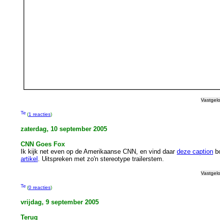
Vastgel
(
1 reacties
)
zaterdag, 10 september 2005
CNN Goes Fox
Ik kijk net even op de Amerikaanse CNN, en vind daar
deze caption
b
artikel
. Uitspreken met zo'n stereotype trailerstem.
Vastgel
(
0 reacties
)
vrijdag, 9 september 2005
Terug