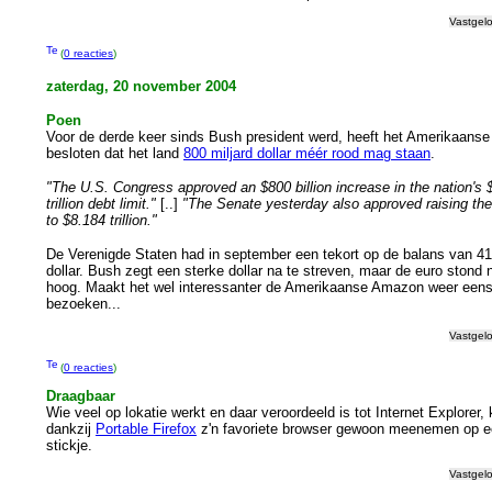
Vastgel
(
0 reacties
)
zaterdag, 20 november 2004
Poen
Voor de derde keer sinds Bush president werd, heeft het Amerikaanse
besloten dat het land
800 miljard dollar méér rood mag staan
.
"The U.S. Congress approved an $800 billion increase in the nation's 
trillion debt limit."
[..]
"The Senate yesterday also approved raising the 
to $8.184 trillion."
De Verenigde Staten had in september een tekort op de balans van 41
dollar. Bush zegt een sterke dollar na te streven, maar de euro stond 
hoog. Maakt het wel interessanter de Amerikaanse Amazon weer eens
bezoeken...
Vastgel
(
0 reacties
)
Draagbaar
Wie veel op lokatie werkt en daar veroordeeld is tot Internet Explorer,
dankzij
Portable Firefox
z'n favoriete browser gewoon meenemen op e
stickje.
Vastgel