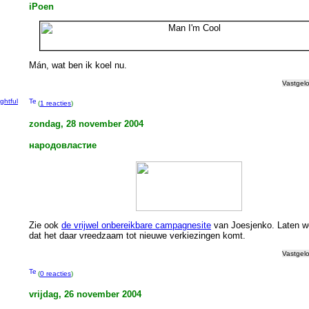
iPoen
g
Mán, wat ben ik koel nu.
Vastgel
ightful
(
1 reacties
)
zondag, 28 november 2004
народовластие
Zie ook
de vrijwel onbereikbare campagnesite
van Joesjenko. Laten w
dat het daar vreedzaam tot nieuwe verkiezingen komt.
Vastgel
(
0 reacties
)
vrijdag, 26 november 2004