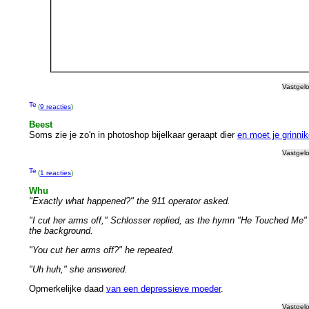
Vastgel
(
9 reacties
)
Beest
Soms zie je zo'n in photoshop bijelkaar geraapt dier
en moet je grinni
Vastgel
(
1 reacties
)
Whu
"Exactly what happened?" the 911 operator asked.
"I cut her arms off," Schlosser replied, as the hymn "He Touched Me"
the background.
"You cut her arms off?" he repeated.
"Uh huh," she answered.
Opmerkelijke daad
van een depressieve moeder
.
Vastgel