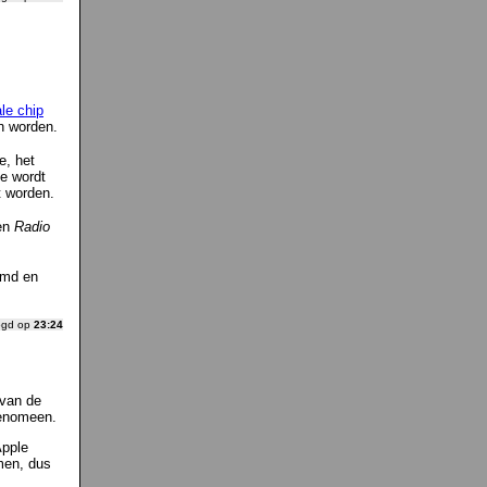
le chip
n worden.
e, het
ze wordt
t worden.
een
Radio
emd en
ogd op
23:24
 van de
fenomeen.
Apple
men, dus