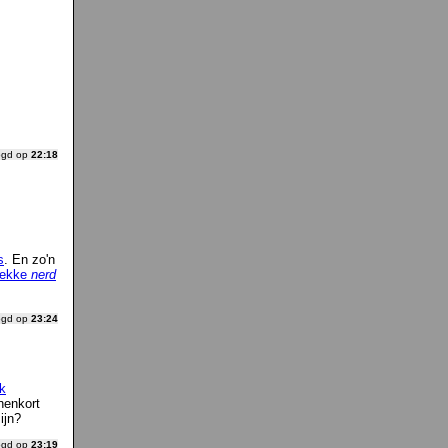
ogd op
22:18
s
. En zo'n
ekke
nerd
ogd op
23:24
rk
nenkort
ijn?
ogd op
23:19