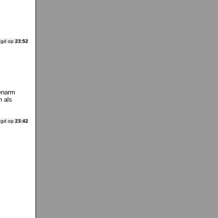
ogd op
23:52
nenarm
n als
ogd op
23:42