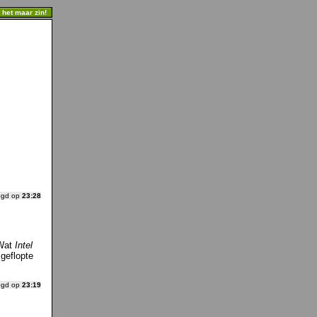
t het maar zin!
ogd op
23:28
Wat
Intel
geflopte
ogd op
23:19