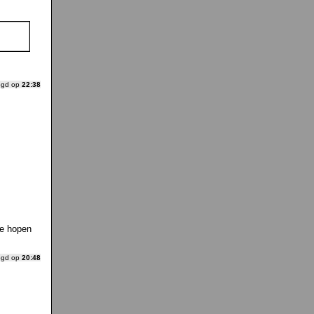
ogd op
22:38
e hopen
ogd op
20:48