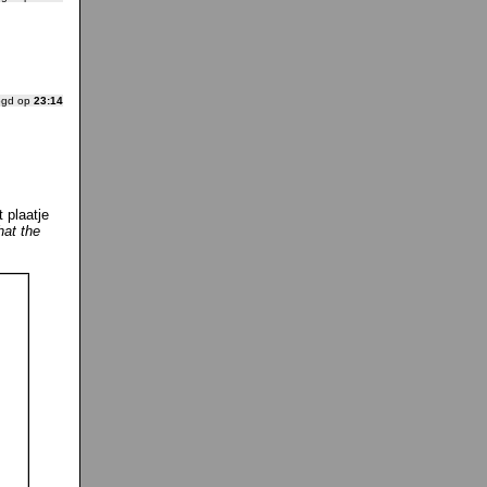
ogd op
23:14
 plaatje
at the