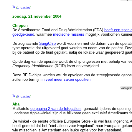
(
1 reacties
)
zondag, 21 november 2004
Chippen
De Amerikaanse Food and Drug Administration (FDA)
heeft een specia
goedgekeurd
, waarmee
medische missers
mogelijk voorkomen kunne
De zognaamde
SurgiChip
wordt voorzien met de datum van de operati
type operatie dat uitgevoerd gaat worden en naam van de patiënt. De
bij de patiënt op de huid geplakt, nabij de lokatie waar geopereerd gaa
Op de dag van de operatie wordt de chip uitgelezen met behulp van 
Frequency Identification
(RFID) lezer en verwijderd.
Deze RFID-chips worden wel de opvolger van de streepjescode geno
zullen op termijn
in veel meer zaken opduiken
.
Vastgel
(
0 reacties
)
Aha
Mafketels
op pagina 2 van de fotogallerij
, gemaakt tijdens de opening
Londense Apple-winkel zijn dus blijkbaar geen exclusief Amerikaans 
De winkel - de eerste officiële Europese Store - is wel fraai ingericht. 
heeft gemeld dat het "niet alleen voor Engeland" naar Europa is geko
wie misschien is Amsterdam een leuke optie voor het vasteland.