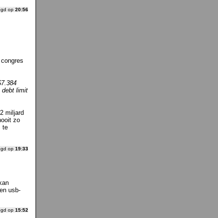
ogd op
20:56
 congres
$7.384
debt limit
2 miljard
nooit zo
 te
ogd op
19:33
 kan
en usb-
ogd op
15:52