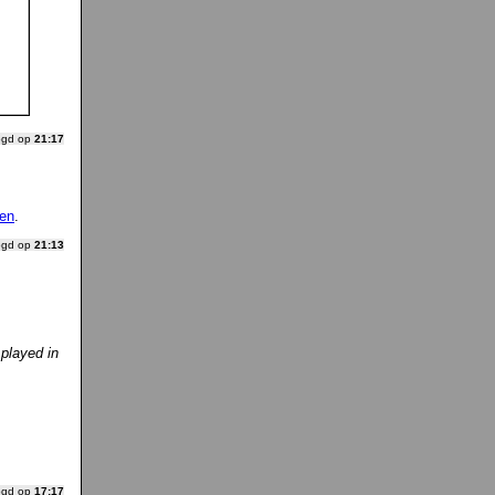
ogd op
21:17
ken
.
ogd op
21:13
 played in
ogd op
17:17