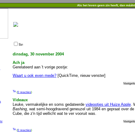
Als het leven geen zin heeft, dan máák
dinsdag, 30 november 2004
Ach ja
Gerelateerd aan 't vorige postje:
e
Waart u ook even mede?
[QuickTime, nieuw venster]
Vastgel
(
0 reacties
)
Videaux
s
Leuke, vermakelijke en soms gedateerde
videootjes uit Huize Apple
. 
Bashing
, wat semi-hoogdravend geneuzel uit 1984 en gepraat over de 
Cube, die z'n tijd wellicht wat te ver vooruit was.
ht
Vastgel
(
0 reacties
)