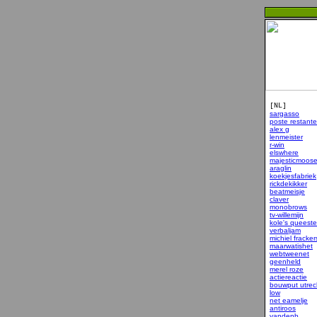
[NL]
sargasso
poste restante
alex g
lenmeister
r-win
elswhere
majesticmoos
araglin
koekjesfabriek
rickdekikker
beatmeisje
claver
monobrows
tv-willemijn
kole's queeste
verbaljam
michiel fracker
maarwatishet
webtweenet
geenheld
merel roze
actiereactie
bouwput utrec
low
net eamelje
antiroos
vandenb