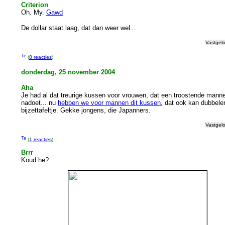
Criterion
Oh. My.
Gawd
De dollar staat laag, dat dan weer wel...
Vastgel
(
8 reacties
)
donderdag, 25 november 2004
Aha
Je had al dat treurige kussen voor vrouwen, dat een troostende man
nadoet... nu
hebben we voor mannen dit kussen
, dat ook kan dubbele
bijzettafeltje. Gekke jongens, die Japanners.
Vastgel
(
1 reacties
)
Brrr
Koud he?