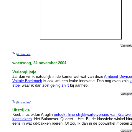
Vastgel
(
4 reacties
)
woensdag, 24 november 2004
Verlanglijstje
Ja, dan wil ik natuurlijk in de kamer wel wat van deze
Ambient Device
Voltaic Backpack
is ook wel een leuke innovatie. Dan nog even zo'n
k
stoel
waar ik dan
zo'n geinig shirt
bij aanheb.
Vastgel
(
0 reacties
)
Uitstrijkje
Koel, muziekfan Araglin
ontdekt fijne strijkkwartetversies van Kraftwe
klassiekers
. Het Balanescu Quartet... Hm. Bij de klassieke winkel bin
eens in wat cd-bakken roeren. Of zou ik dan in de popwinkel moeten z
Vastgel