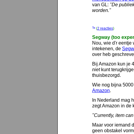
van GL:
"De publiek
worden."
(
2 reacties
)
Segway (too expen
Nou, wie d'r eentje 
intekenen, de
Segw
over heb geschreve
Bij Amazon kun je 4
niet
kunt terugkrijg
thuisbezorgd.
Wie nog bijna 5000 
Amazon
.
In Nederland mag h
zegt Amazon in de kl
"Currently, item can
Maar voor iemand di
geen obstakel vorm