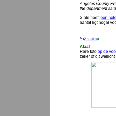
Angeles County Pro
the department said
Slate heeft
een hel
aantal ligt nogal vo
(
2 reacties
)
Alaaf
Rare foto
op de voo
zeker of dit wellich