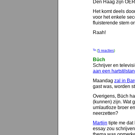
Den Haag zijn O
Het komt deels do
voor het enkele se
fluisterende stem o
Raah!
(
5 reacties
)
Büch
Schrijver en telev
aan een hartstilsta
Maandag
zal in Ba
gast was, worden sti
Overigens, Büch ha
(kunnen) zijn. Wat
umlautloze broer e
neerzetten?
Martijn
tipte me dat
essay zou schrijven
thema was opmerke