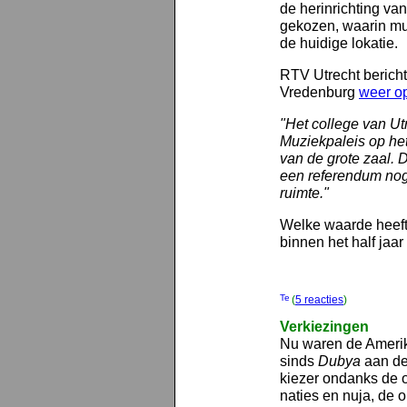
de herinrichting van
gekozen, waarin m
de huidige lokatie.
RTV Utrecht bericht
Vredenburg
weer o
"Het college van Ut
Muziekpaleis op he
van de grote zaal. D
een referendum nog
ruimte."
Welke waarde heeft 
binnen het half jaar
(
5 reacties
)
Verkiezingen
Nu waren de Amerik
sinds
Dubya
aan de
kiezer ondanks de 
naties en nuja, d