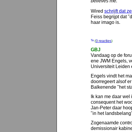
believes me."
Wired
schrijft dat z
Feiss begrijpt dat 
haar imago is.
(
0 reacties
)
GBJ
Vandaag op de foru
ene JWM Engels, ve
Universiteit Leiden 
Engels vindt het m
doorregeert alsof er 
Balkenende "het sta
Ik kan me daar wel i
consequent het woor
Jan-Peter daar hoop
"in het landsbelang"
Zogenaamde contro
demissionair kabine