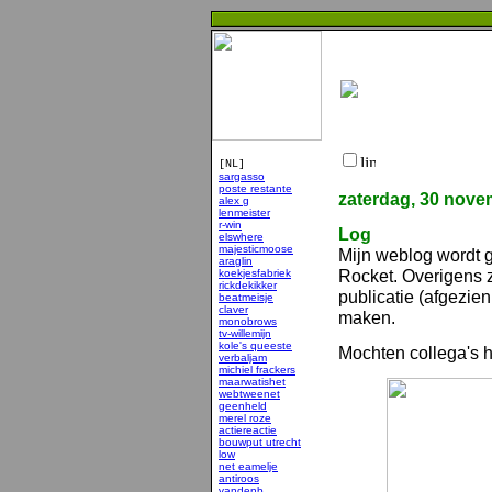
[NL]
sargasso
poste restante
zaterdag, 30 nove
alex g
lenmeister
r-win
Log
elswhere
majesticmoose
Mijn weblog wordt g
araglin
Rocket. Overigens 
koekjesfabriek
rickdekikker
publicatie (afgezie
beatmeisje
claver
maken.
monobrows
tv-willemijn
kole's queeste
Mochten collega's h
verbaljam
michiel frackers
maarwatishet
webtweenet
geenheld
merel roze
actiereactie
bouwput utrecht
low
net eamelje
antiroos
vandenb