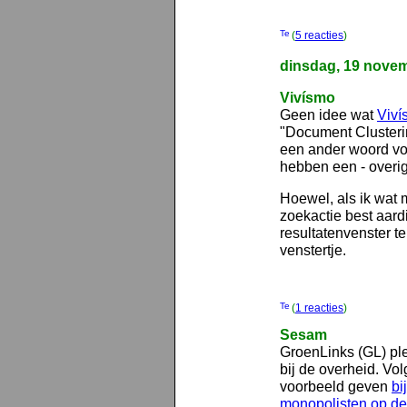
(
5 reacties
)
dinsdag, 19 nove
Vivísmo
Geen idee wat
Viví
"Document Clustering
een ander woord vo
hebben een - overig
Hoewel, als ik wat m
zoekactie best aardi
resultatenvenster te
venstertje.
(
1 reacties
)
Sesam
GroenLinks (GL) ple
bij de overheid. Vo
voorbeeld geven
bi
monopolisten op de