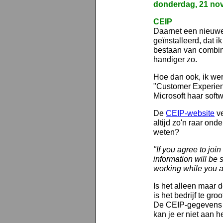
donderdag, 21 no
CEIP
Daarnet een nieuwe
geïnstalleerd, dat i
bestaan van combin
handiger zo.
Hoe dan ook, ik we
"Customer Experie
Microsoft haar softw
De
CEIP-website
ve
altijd zo'n raar ond
weten?
"If you agree to jo
information will be 
working while you ar
Is het alleen maar 
is het bedrijf te gr
De CEIP-gegevens z
kan je er niet aan h