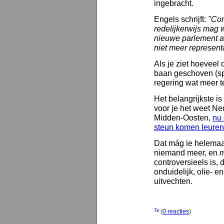
ingebracht.
Engels schrijft:
"Con
redelijkerwijs mag
nieuwe parlement a
niet meer represent
Als je ziet hoeveel 
baan geschoven (sp
regering wat meer 
Het belangrijkste i
voor je het weet Ne
Midden-Oosten,
nu 
steun komen leuren
Dat mág ie helemaal 
niemand meer, en
m
controversieels is, 
onduidelijk, olie- e
uitvechten.
(
0 reacties
)