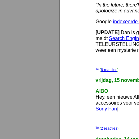
"In the future, there
apologize in advanc
Google
indexeerde
[UPDATE]
Dan is g
meldt
Search Engi
TELEURSTELLING>Tja
weer een mysteri
(
6 reacties
)
vrijdag, 15 novem
AIBO
Hey, een nieuwe AI
accessoires voor v
Sony Fan
]
(
2 reacties
)
donderdag, 14 no