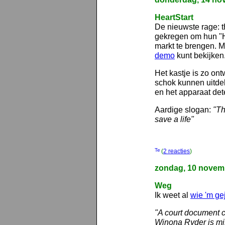
HeartStart
De nieuwste rage: th
gekregen om hun "He
markt te brengen. 
demo
kunt bekijken
Het kastje is zo o
schok kunnen uitdel
en het apparaat dete
Aardige slogan:
"Th
save a life"
(
2 reacties
)
zondag, 10 novem
Weg
Ik weet al
wie 'm gej
"A court document c
Winona Ryder is mis