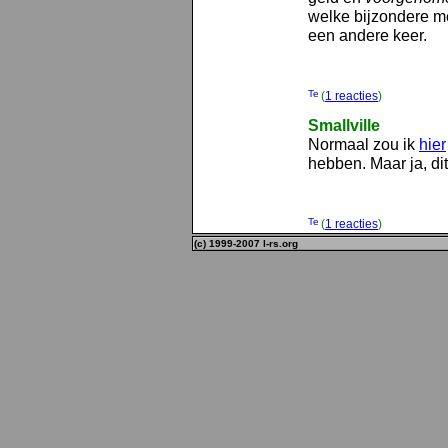
welke bijzondere me
een andere keer.
(
1 reacties
)
Smallville
Normaal zou ik
hier
hebben. Maar ja, dit
(
1 reacties
)
(c) 1999-2007 l-rs.org