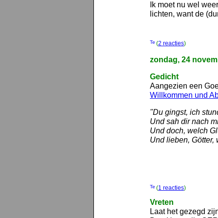
Ik moet nu wel weer
lichten, want de (d
(
2 reacties
)
zondag, 24 novem
Gedicht
Aangezien een Goet
Willkommen und Ab
"Du gingst, ich stu
Und sah dir nach mi
Und doch, welch Glü
Und lieben, Götter, 
(
1 reacties
)
Vreten
Laat het gezegd zij