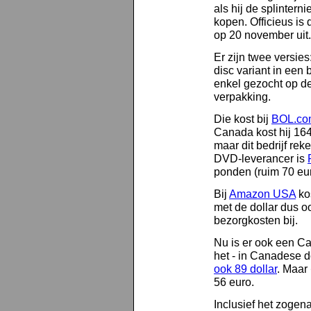
als hij de splinter
kopen. Officieus is 
op 20 november uit.
Er zijn twee versies
disc variant in een 
enkel gezocht op de
verpakking.
Die kost bij
BOL.co
Canada kost hij 16
maar dit bedrijf re
DVD-leverancer is
ponden (ruim 70 eur
Bij
Amazon USA
kos
met de dollar dus o
bezorgkosten bij.
Nu is er ook een C
het - in Canadese d
ook 89 dollar
. Maar
56 euro.
Inclusief het zoge