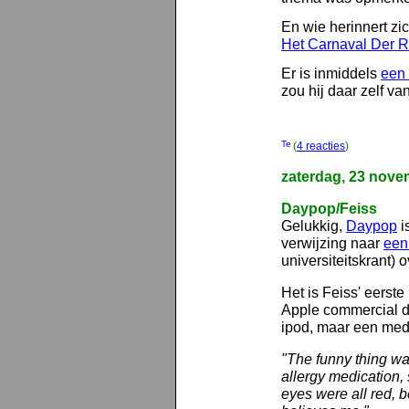
En wie herinnert zi
Het Carnaval Der
Er is inmiddels
een 
zou hij daar zelf v
(
4 reacties
)
zaterdag, 23 nove
Daypop/Feiss
Gelukkig,
Daypop
i
verwijzing naar
een
universiteitskrant) 
Het is Feiss' eerste
Apple commercial d
ipod, maar een medi
"The funny thing wa
allergy medication, 
eyes were all red, 