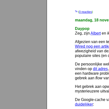
(
0 reacties
)
maandag, 18 nove
Daypop
Zeg, zijn
Albert
en i
Afgezien van een t
Wired nog een artike
afwezigheid van dez
populaire sites (e
De persoonlijke we
vinden op
dit adres
een hardware probl
gebrek aan
flow
va
Het gebrek aan opw
mysterieuzere uitva
De Google-cache v
duidelijker
: