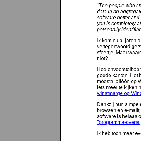
"The people who cre
data in an aggregate
software better and
you is completely a
personally identifia
Ik kom nu al jaren 
vertegenwoordigers 
sfeertje. Maar waar
niet?
Hoe onvoorstelbaar 
goede kanten. Het b
meestal alléén op Wi
iets meer te kijken 
winstmarge op Wi
Dankzij hun simpele
browsen en e-mailtj
software is helaas
"programma-oversti
Ik heb toch maar ev