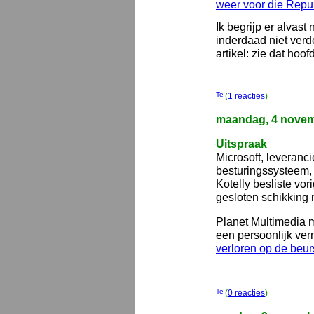
weer voor die Repub
Ik begrijp er alvas
inderdaad niet verde
artikel: zie dat hoof
(
1 reacties
)
maandag, 4 novem
Uitspraak
Microsoft, leveranc
besturingssysteem
Kotelly besliste vo
gesloten schikking
Planet Multimedia 
een persoonlijk ver
verloren op de beur
(
0 reacties
)