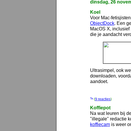
dinsdag, 26 nove
Koel
Voor Mac-fetisjiste
ObjectDock
. Een g
MacOS X, inclusief
die je aandacht ver
Ultrasimpel, ook wee
downloaden, voorda
aandoet.
(
9 reacties
)
Koffiepot
Na wat leuren bij 
"illegale" redactie 
koffiecam
is weer on