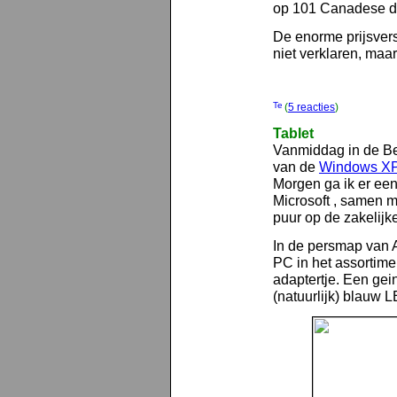
op 101 Canadese dol
De enorme prijsvers
niet verklaren, maa
(
5 reacties
)
Tablet
Vanmiddag in de Beu
van de
Windows XP 
Morgen ga ik er een 
Microsoft , samen m
puur op de zakelijk
In de persmap van A
PC in het assortime
adaptertje. Een gei
(natuurlijk) blauw L