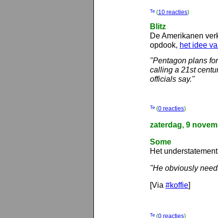
(
10 reacties
)
Blitz
De Amerikanen verkl
opdook,
het idee va
"Pentagon plans for 
calling a 21st centu
officials say."
(
0 reacties
)
zaterdag, 9 novem
Some
Het understatement
"He obviously needs
[Via
#koffie
]
(
0 reacties
)