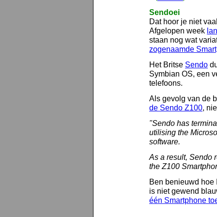
Sendoei
Dat hoor je niet vaa
Afgelopen week
la
staan nog wat vari
zogenaamde Smartp
Het Britse
Sendo
du
Symbian OS, een ve
telefoons.
Als gevolg van de b
de Sendo Z100
, nie
"Sendo has termina
utilising the Micr
software.
As a result, Sendo r
the Z100 Smartpho
Ben benieuwd hoe Mi
is niet gewend blauw
één Smartphone toe