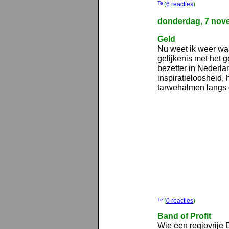
(
6 reacties
)
donderdag, 7 nov
Geld
Nu weet ik weer waa
gelijkenis met het 
bezetter in Nederla
inspiratieloosheid, h
tarwehalmen langs d
(
0 reacties
)
Band of Profit
Wie een regiovrije 