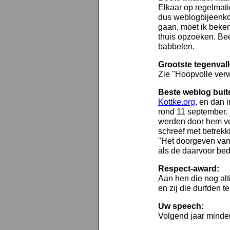
Elkaar op regelmati
dus weblogbijeenkom
gaan, moet ik bekenn
thuis opzoeken. Bee
babbelen.
Grootste tegenvall
Zie "Hoopvolle ver
Beste weblog buit
Kottke.org
, en dan 
rond 11 september. L
werden door hem v
schreef met betrekki
"Het doorgeven van
als de daarvoor bed
Respect-award:
Aan hen die nog alt
en zij die durfden t
Uw speech:
Volgend jaar minder