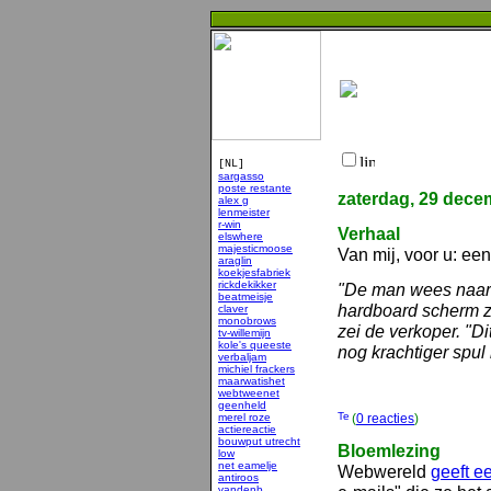
[NL]
sargasso
poste restante
zaterdag, 29 dece
alex g
lenmeister
r-win
Verhaal
elswhere
majesticmoose
Van mij, voor u: ee
araglin
koekjesfabriek
rickdekikker
"De man wees naar 
beatmeisje
hardboard scherm za
claver
monobrows
zei de verkoper. "D
tv-willemijn
kole's queeste
nog krachtiger spul
verbaljam
michiel frackers
maarwatishet
webtweenet
geenheld
merel roze
(
0 reacties
)
actiereactie
bouwput utrecht
Bloemlezing
low
net eamelje
Webwereld
geeft ee
antiroos
vandenb