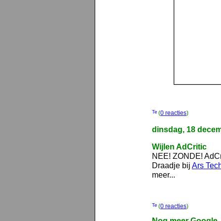
(
0 reacties
)
dinsdag, 18 dece
Wijlen AdCritic
NEE! ZONDE! AdCriti
Draadje bij
Ars Tec
meer...
(
0 reacties
)
Nog meer Google..