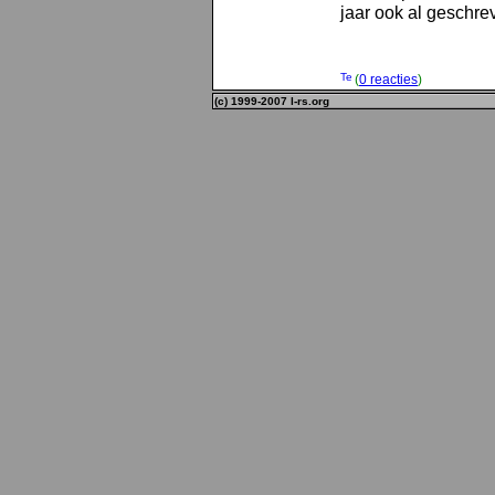
jaar ook al geschr
(
0 reacties
)
(c) 1999-2007 l-rs.org