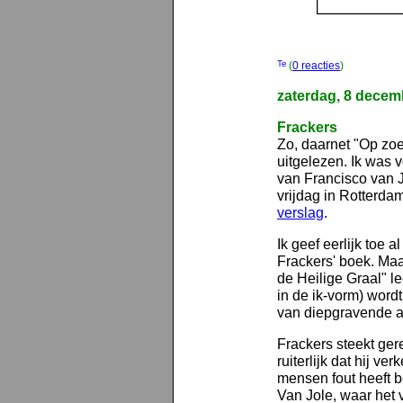
(
0 reacties
)
zaterdag, 8 decem
Frackers
Zo, daarnet "Op zoe
uitgelezen. Ik was
van Francisco van Jo
vrijdag in Rotterda
verslag
.
Ik geef eerlijk toe
Frackers' boek. Maa
de Heilige Graal" le
in de ik-vorm) wor
van diepgravende ana
Frackers steekt ge
ruiterlijk dat hij 
mensen fout heeft 
Van Jole, waar het 