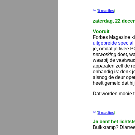
(
0 reacties
)
zaterdag, 22 dece
Vooruit
Forbes Magazine kij
uitgebreide special
je, omdat je twee P
networking
doet, wa
waarbij de vaatwass
apparaten zelf de r
onhandig is: denk j
alsnog de deur open
heeft gemeld dat hij 
Dat worden mooie t
(
0 reacties
)
Je bent het lichtst
Buikkramp? Diarree