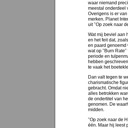
waar niemand preci
meestal onderdeel 
Overigens is er van
merken. Planet Intern
uit "Op zoek naar de
Wat mij beviel aan 
en het feit dat, zoa
en paard genoemd wo
wat op "Burn Rate" 
periode en tulpenman
hebben geschreven om
te vaak het boetekl
Dan valt tegen te 
charismatische figuu
gebracht. Omdat nie
alles betrokken war
de ondertitel van h
genomen. De waarhei
midden.
"Op zoek naar de He
één. Maar hij leest p