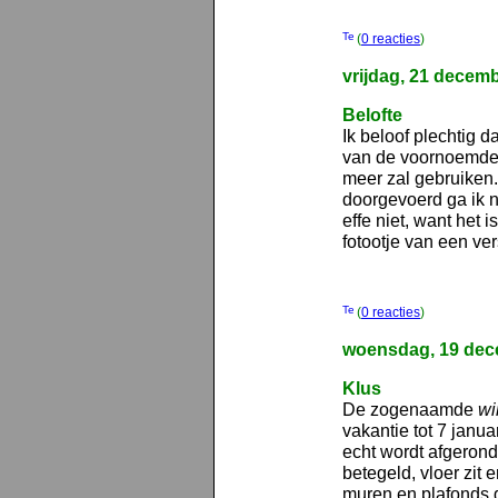
(
0 reacties
)
vrijdag, 21 decem
Belofte
Ik beloof plechtig 
van de voornoemde
meer zal gebruiken. 
doorgevoerd ga ik n
effe niet, want he
fotootje van een ve
(
0 reacties
)
woensdag, 19 dec
Klus
De zogenaamde
wi
vakantie tot 7 janua
echt wordt afgerond
betegeld, vloer zit e
muren en plafonds 