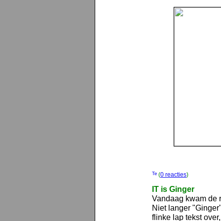
(
0 reacties
)
IT is Ginger
Vandaag kwam de re
Niet langer "Ginger
flinke lap tekst ove