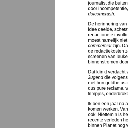
journalist die buiten
door incompetentie
dotcomcrash
.
De herinnering van 
idee deelde, schets
redactionele invull
moest namelijk nie
commercial
zijn. Da
de redactiekosten zo
screenen van leuke
binnenstromen door
Dat klinkt verdach
Jugend
die volgens
met hun geldbeluste
dus pure reclame, w
filmpjes, onderbrok
Ik ben een jaar na a
komen werken. Van 
ook. Niettemin is he
recente verleden he
binnen Planet nog 