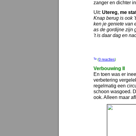
zanger en dichter in
Uit:
Utereg, me sta
Knap berug is ook 
ken je geniete van 
as de gordijne zijn
't is daar dag en na
(
0 reacties
)
Verbouwing II
En toen was er inee
verbetering vergele
regelmatig een circ
schoon wasgoed. Dat
ook. Alleen maar afl