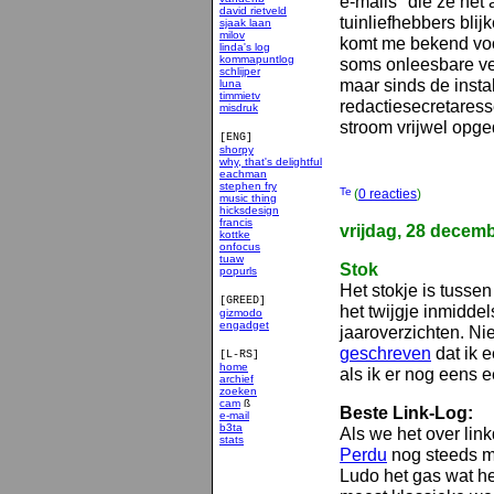
e-mails" die ze het
david rietveld
tuinliefhebbers bli
sjaak laan
milov
komt me bekend voor
linda's log
kommapuntlog
soms onleesbare ve
schlijper
maar sinds de insta
luna
timmietv
redactiesecretaresse
misdruk
stroom vrijwel opg
[ENG]
shorpy
why, that's delightful
eachman
stephen fry
(
0 reacties
)
music thing
hicksdesign
francis
vrijdag, 28 decem
kottke
onfocus
tuaw
Stok
popurls
Het stokje is tusse
[GREED]
het twijgje inmiddel
gizmodo
engadget
jaaroverzichten. Ni
geschreven
dat ik 
[L-RS]
home
als ik er nog eens e
archief
zoeken
cam
ß
Beste Link-Log:
e-mail
b3ta
Als we het over lin
stats
Perdu
nog steeds met
smakelijk
Ludo het gas wat he