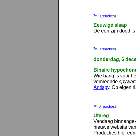
(
0 reacties
)
Eeuwige slaap
De een zijn dood is
(
0 reacties
)
donderdag, 6 dec
Binaire hypochon
Wie bang is voor he
vermeende
spywar
Antispy
. Op eigen ri
(
0 reacties
)
Utereg
Vandaag binnenge
nieuwe website va
Producties hier een