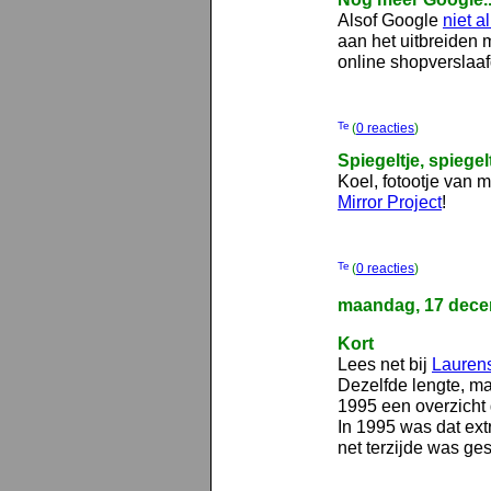
Alsof Google
niet a
aan het uitbreiden 
online shopverslaaf
(
0 reacties
)
Spiegeltje, spiegelt
Koel, fotootje van
Mirror Project
!
(
0 reacties
)
maandag, 17 dece
Kort
Lees net bij
Lauren
Dezelfde lengte, ma
1995 een overzicht 
In 1995 was dat ex
net terzijde was ge