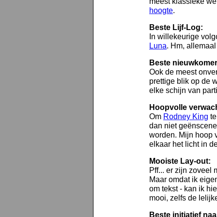
meest klassieke we
hoogte
.
Beste Lijf-Log:
In willekeurige vol
Luna
. Hm, allemaa
Beste nieuwkomer
Ook de meest onver
prettige blik op de
elke schijn van parti
Hoopvolle verwac
Om
Rodney King
te
dan niet geënscene
worden. Mijn hoop 
elkaar het licht in 
Mooiste Lay-out:
Pff... er zijn zoveel
Maar omdat ik eigenl
om tekst - kan ik h
mooi, zelfs de lelijk
Beste initiatief n