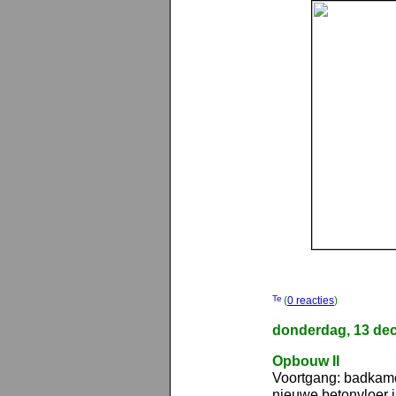
(
0 reacties
)
donderdag, 13 de
Opbouw II
Voortgang: badkame
nieuwe betonvloer i