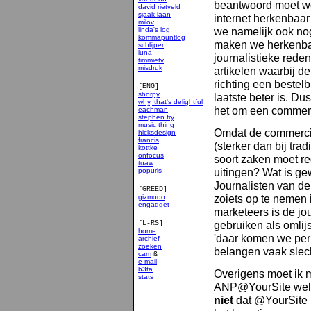
beantwoord moet wor
david rietveld
sjaak laan
internet herkenbaa
milov
we namelijk ook nog
linda's log
kommapuntlog
maken we herkenbaa
schlijper
luna
journalistieke rede
timmietv
misdruk
artikelen waarbij de
richting een bestelb
[ENG]
shorpy
laatste beter is. Du
why, that's delightful
het om een commerci
eachman
stephen fry
music thing
Omdat de commercie
hicksdesign
francis
(sterker dan bij tra
kottke
onfocus
soort zaken moet r
tuaw
uitingen? Wat is ge
popurls
Journalisten van d
[GREED]
zoiets op te nemen 
gizmodo
engadget
marketeers is de jou
gebruiken als omlijs
[L-RS]
home
'daar komen we per 
archief
zoeken
belangen vaak slech
cam
ß
e-mail
b3ta
Overigens moet ik m
stats
smakelijk
ANP@YourSite wellic
niet
dat @YourSite n