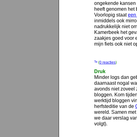
ongekende kansen op
heeft genomen het b
Voorlopig staat
een
inmiddels ook mirro
nadrukkelijk niet o
Kamerbeek het geva
zaakjes goed voor e
mijn fiets ook niet op
(
0 reacties
)
Druk
Minder logs dan geb
daarnaast nogal wat
avonds niet zoveel 
bloggen. Kom tijde
werktijd bloggen vi
herfsteditie van de
wereld. Samen met
we daar verslag van 
volgt).