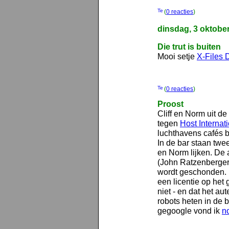
(
0 reacties
)
dinsdag, 3 oktobe
Die trut is buiten
Mooi setje
X-Files 
(
0 reacties
)
Proost
Cliff en Norm uit d
tegen
Host Internati
luchthavens cafés be
In de bar staan twee
en Norm lijken. De 
(John Ratzenberger
wordt geschonden. P
een licentie op het
niet - en dat het aut
robots heten in de 
gegoogle vond ik
no