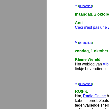
(
0 reacties
)
maandag, 2 oktob
Anti
Ceci n'est pas une
(
0 reacties
)
zondag, 1 oktober
Kleine Wereld
Het weblog van
Alb
linkje bovendien: 
(
0 reacties
)
RO(F)L
Hm,
Radio Online
h
kabelinternet. Zoal
tegenvallende snelh