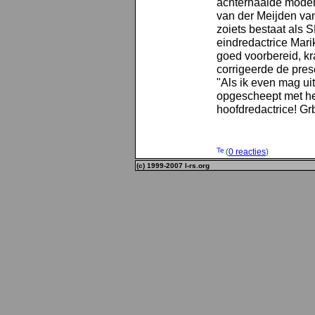
achterhaalde mode
van der Meijden va
zoiets bestaat als 
eindredactrice Mar
goed voorbereid, kr
corrigeerde de prese
"Als ik even mag ui
opgescheept met he
hoofdredactrice! Grb
(
0 reacties
)
(c) 1999-2007 l-rs.org