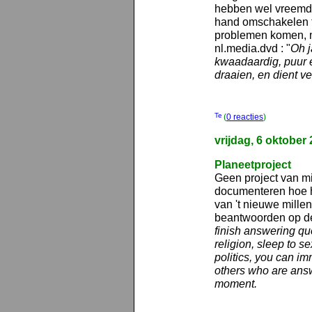
hebben wel vreemde
hand omschakelen tu
problemen komen, m
nl.media.dvd : "
Oh j
kwaadaardig, puur e
draaien, en dient ve
(
0 reacties
)
vrijdag, 6 oktober
Planeetproject
Geen project van m
documenteren hoe h
van 't nieuwe mille
beantwoorden op de
finish answering qu
religion, sleep to s
politics, you can i
others who are answ
moment.