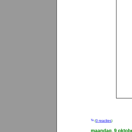
(
0 reacties
)
maandag, 9 oktob