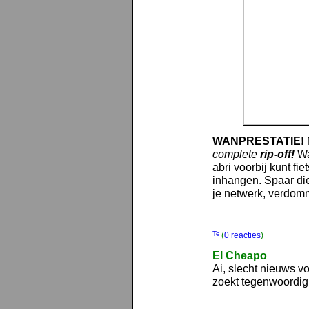
WANPRESTATIE!
complete
rip-off!
Wat
abri voorbij kunt fi
inhangen. Spaar die
je netwerk, verdom
(
0 reacties
)
El Cheapo
Ai, slecht nieuws v
zoekt tegenwoordi