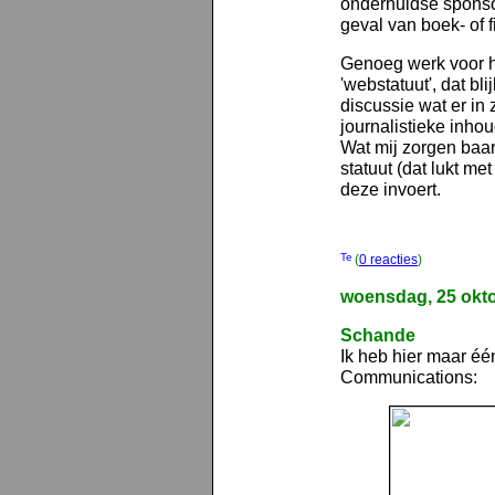
onderhuidse sponsor
geval van boek- of f
Genoeg werk voor h
'webstatuut', dat bl
discussie wat er in
journalistieke inho
Wat mij zorgen baar
statuut (dat lukt m
deze invoert.
(
0 reacties
)
woensdag, 25 okt
Schande
Ik heb hier maar é
Communications: