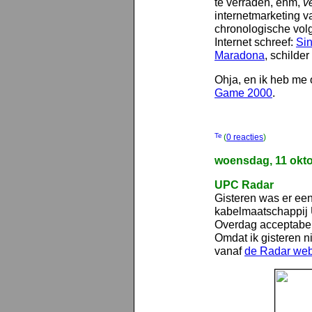
te verraden, ehm,
v
internetmarketing va
chronologische volg
Internet schreef:
Sin
Maradona
, schilder
Ohja, en ik heb me
Game 2000
.
(
0 reacties
)
woensdag, 11 okt
UPC Radar
Gisteren was er een
kabelmaatschappij 
Overdag acceptabe
Omdat ik gisteren ni
vanaf
de Radar web