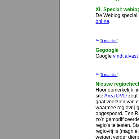
XL Special: weblo
De Weblog special di
online
.
(
0 reacties
)
Gegoogle
Google
vindt alvast
(
0 reacties
)
Nieuwe regiochec
Hoor opmerkelijk n
site
Area DVD
zegt 
gaat voorzien van 
waarmee regiovrij-
opgespoord. Een R
zo'n gemodificeerd
regio's te testen. St
regiovrij is (magnie
weigert verder dien