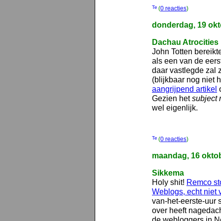
(
0 reacties
)
donderdag, 19 okt
Dachau Atrocities
John Totten bereikt
als een van de eers
daar vastlegde zal 
(blijkbaar nog niet
aangrijpend artikel
o
Gezien het
subject 
wel eigenlijk.
(
0 reacties
)
maandag, 16 okto
Sikkema
Holy shit!
Remco st
Weblogs, echt niet v
van-het-eerste-uur s
over heeft nagedach
de webloggers in Ne