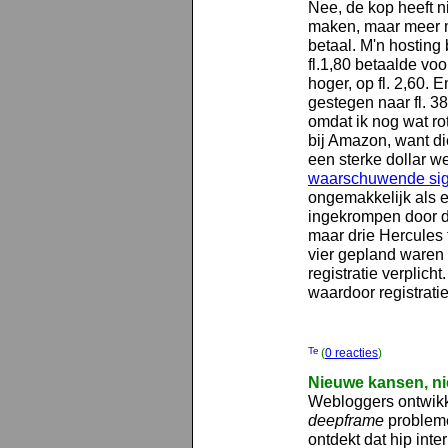
Nee, de kop heeft n
maken, maar meer met
betaal. M'n hosting
fl.1,80 betaalde voo
hoger, op fl. 2,60. 
gestegen naar fl. 3
omdat ik nog wat rot
bij Amazon, want d
een sterke dollar wel
waarschuwende si
ongemakkelijk als 
ingekrompen door d
maar drie Hercules 
vier gepland waren (
registratie verplich
waardoor registrati
(
0 reacties
)
Nieuwe kansen, n
Webloggers ontwikk
deepframe
probleme
ontdekt dat hip inte