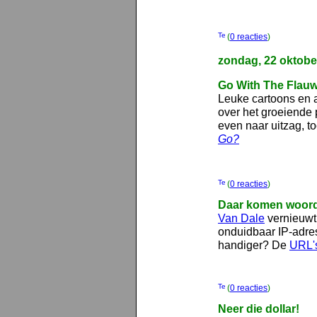
(
0 reacties
)
zondag, 22 oktobe
Go With The Flau
Leuke cartoons en 
over het groeiende 
even naar uitzag, to
Go?
(
0 reacties
)
Daar komen woor
Van Dale
vernieuwt 
onduidbaar IP-adre
handiger? De
URL's
(
0 reacties
)
Neer die dollar!