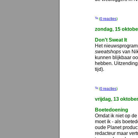
(
0 reacties
)
zondag, 15 oktobe
Don't Sweat It
Het nieuwsprogra
sweatshops
van Ni
kunnen blijkbaar oo
hebben. Uitzending
tijd).
(
0 reacties
)
vrijdag, 13 oktobe
Boetedoening
Omdat ik niet op de
moet ik - als boete
oude Planet producti
redacteur maar ver