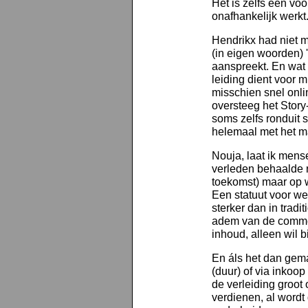
Het is zelfs een vo
onafhankelijk werkt
Hendrikx had niet m
(in eigen woorden) '
aanspreekt. En wat
leiding dient voor m
misschien snel onli
oversteeg het Story
soms zelfs ronduit 
helemaal met het m
Nouja, laat ik mens
verleden behaalde r
toekomst) maar op w
Een statuut voor we
sterker dan in trad
adem van de commer
inhoud, alleen wil 
En áls het dan gema
(duur) of via inkoop
de verleiding groot
verdienen, al word