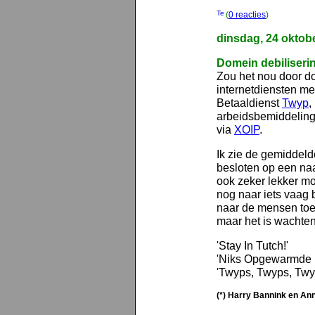
(
0 reacties
)
dinsdag, 24 oktob
Domein debiliseri
Zou het nou door d
internetdiensten m
Betaaldienst
Twyp
,
arbeidsbemiddeling
via
XOIP
.
Ik zie de gemiddeld
besloten op een naa
ook zeker lekker moe
nog naar iets vaag 
naar de mensen toe
maar het is wachten
'Stay In Tutch!'
'Niks Opgewarmde K
'Twyps, Twyps, Twy
(*) Harry Bannink en Ann