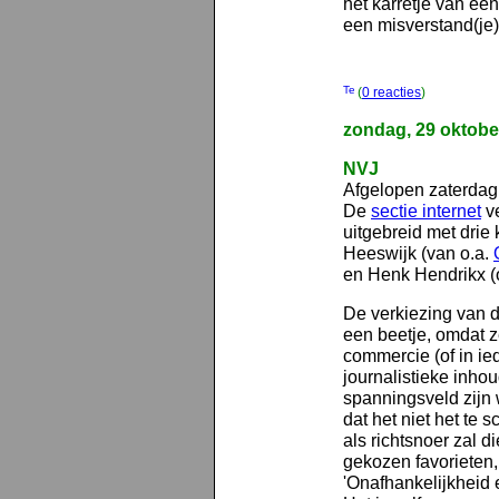
het karretje van ee
een misverstand(je)
(
0 reacties
)
zondag, 29 oktobe
NVJ
Afgelopen zaterdag
De
sectie internet
ve
uitgebreid met drie
Heeswijk (van o.a.
en Henk Hendrikx (
De verkiezing van d
een beetje, omdat 
commercie (of in ie
journalistieke inho
spanningsveld zijn w
dat het niet het te 
als richtsnoer zal 
gekozen favorieten,
'Onafhankelijkheid 