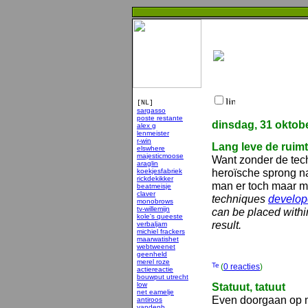
[NL]
sargasso
poste restante
dinsdag, 31 oktob
alex g
lenmeister
r-win
Lang leve de ruimt
elswhere
majesticmoose
Want zonder de tec
araglin
heroïsche sprong n
koekjesfabriek
rickdekikker
man er toch maar m
beatmeisje
claver
techniques
develo
monobrows
tv-willemijn
can be placed within
kole's queeste
result.
verbaljam
michiel frackers
maarwatishet
webtweenet
geenheld
merel roze
(
0 reacties
)
actiereactie
bouwput utrecht
low
Statuut, tatuut
net eamelje
Even doorgaan op m
antiroos
vandenb