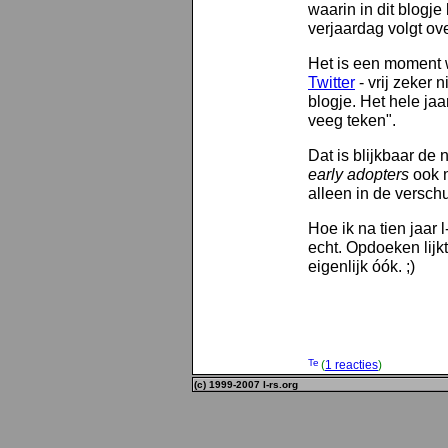
waarin in dit blogje
verjaardag volgt ov
Het is een moment 
Twitter
- vrij zeker n
blogje. Het hele ja
veeg teken".
Dat is blijkbaar de
early adopters
ook n
alleen in de versch
Hoe ik na tien jaar 
echt. Opdoeken lijk
eigenlijk óók. ;)
(
1 reacties
)
(c) 1999-2007 l-rs.org