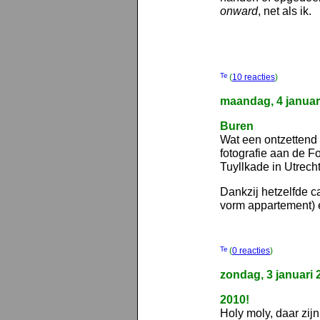
onward
, net als ik.
(
10 reacties
)
maandag, 4 januar
Buren
Wat een ontzettend 
fotografie aan de F
Tuyllkade in Utrech
Dankzij hetzelfde 
vorm appartement) e
(
0 reacties
)
zondag, 3 januari 
2010!
Holy moly, daar zi