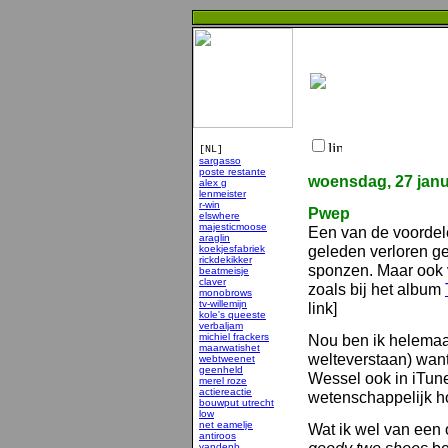
[NL]
sargasso
poste restante
woensdag, 27 janu
alex g
lenmeister
r-win
Pwep
elswhere
majesticmoose
Een van de voordele
araglin
geleden verloren geg
koekjesfabriek
rickdekikker
sponzen. Maar ook 
beatmeisje
claver
zoals bij het album
monobrows
tv-willemijn
link]
kole's queeste
verbaljam
michiel frackers
Nou ben ik helemaal
maarwatishet
welteverstaan) want
webtweenet
geenheld
Wessel ook in iTunes
merel roze
actiereactie
wetenschappelijk h
bouwput utrecht
low
net eamelje
Wat ik wel van een o
antiroos
vandenb