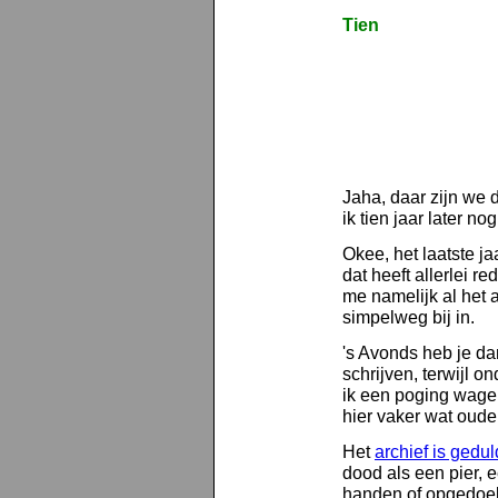
Tien
Jaha, daar zijn we 
ik tien jaar later n
Okee, het laatste j
dat heeft allerlei r
me namelijk al het 
simpelweg bij in.
's Avonds heb je da
schrijven, terwijl 
ik een poging wagen
hier vaker wat oude
Het
archief is gedul
dood als een pier, 
handen of opgedoek