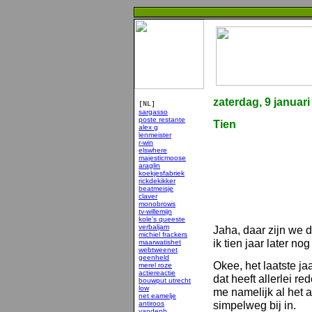
zaterdag, 9 januari
[NL]
sargasso
poste restante
Tien
alex g
lenmeister
r-win
elswhere
majesticmoose
araglin
koekjesfabriek
rickdekikker
beatmeisje
claver
monobrows
tv-willemijn
kole's queeste
verbaljam
Jaha, daar zijn we 
michiel frackers
ik tien jaar later n
maarwatishet
webtweenet
geenheld
Okee, het laatste j
merel roze
actiereactie
dat heeft allerlei r
bouwput utrecht
low
me namelijk al het a
net eamelje
simpelweg bij in.
antiroos
vandenb