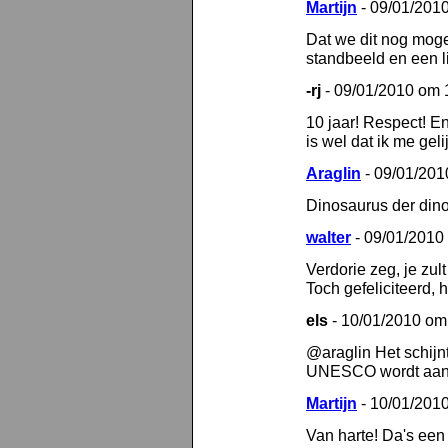
Martijn
- 09/01/201
Dat we dit nog moge
standbeeld en een li
-rj
- 09/01/2010 om 
10 jaar! Respect! En
is wel dat ik me geli
Araglin
- 09/01/201
Dinosaurus der dino
walter
- 09/01/2010
Verdorie zeg, je zul
Toch gefeliciteerd, 
els
- 10/01/2010 om
@araglin Het schijnt
UNESCO wordt aang
Martijn
- 10/01/201
Van harte! Da's een h