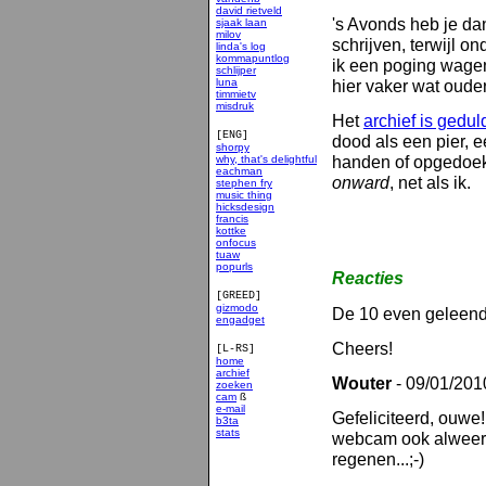
david rietveld
's Avonds heb je da
sjaak laan
milov
schrijven, terwijl o
linda's log
kommapuntlog
ik een poging wagen
schlijper
luna
hier vaker wat oude
timmietv
misdruk
Het
archief is gedul
[ENG]
dood als een pier, 
shorpy
handen of opgedoek
why, that's delightful
eachman
onward
, net als ik.
stephen fry
music thing
hicksdesign
francis
kottke
onfocus
tuaw
popurls
Reacties
[GREED]
gizmodo
De 10 even geleend
engadget
Cheers!
[L-RS]
home
archief
Wouter
- 09/01/201
zoeken
cam
ß
e-mail
Gefeliciteerd, ouwe!
b3ta
stats
webcam ook alweer z
smakelijk
regenen...;-)