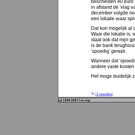
bescheiden 40 euro 
in afstand de 'vlag 
december volgde nog 
een lokatie waar spr
Dat kon mogelijk al 
Waar die lokatie is, 
staat ook dat mijn g
is de bank terughoud
'spoedig' gerept.
Wanneer dat 'spoedig
andere vaste kosten l
Het moge duidelijk z
(
3 reacties
)
(c) 1999-2007 l-rs.org