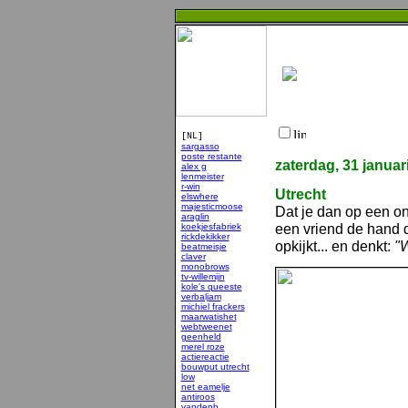
[NL]
sargasso
poste restante
zaterdag, 31 januar
alex g
lenmeister
r-win
Utrecht
elswhere
majesticmoose
Dat je dan op een ono
araglin
een vriend de hand d
koekjesfabriek
rickdekikker
opkijkt... en denkt:
"W
beatmeisje
claver
monobrows
tv-willemijn
kole's queeste
verbaljam
michiel frackers
maarwatishet
webtweenet
geenheld
merel roze
actiereactie
bouwput utrecht
low
net eamelje
antiroos
vandenb