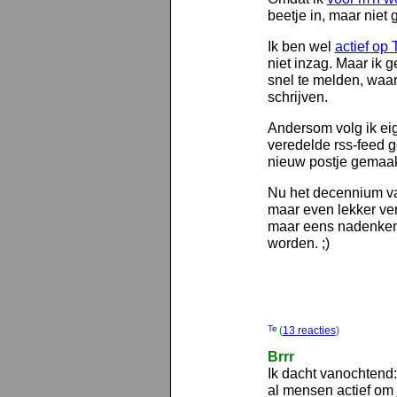
beetje in, maar niet
Ik ben wel
actief op 
niet inzag. Maar ik 
snel te melden, waar
schrijven.
Andersom volg ik eig
veredelde rss-feed g
nieuw postje gemaak
Nu het decennium van 
maar even lekker ver
maar eens nadenken 
worden. ;)
(
13 reacties
)
Brrr
Ik dacht vanochtend: 
al mensen actief om