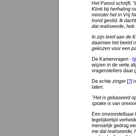
Het Parool schrijft:
"
Klink bij herhaling 
minister het in Vrij 
hond gevild. Ik dacht
dat realiseerde, heb
In zijn brief aan de 
daarmee het beeld is
gekozen voor een pa
De Kamervragen -
h
wijzen in de verte a
vragenstellers daa
De echte
zinger
[
?
] 
laten:
''Het is gebaseerd o
sprake is van onvoor
Een onvoorstelbaar l
tegelijkertijd verhel
menselijk gedrag ee
me dat realiseerde,