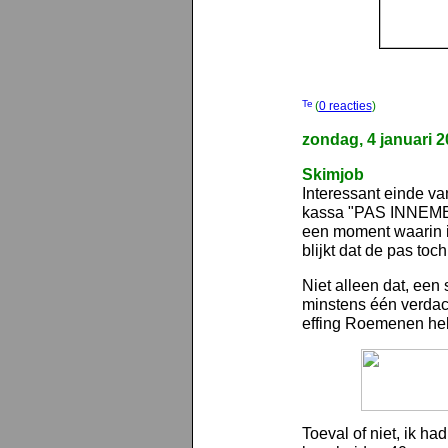
(
0 reacties
)
zondag, 4 januari 
Skimjob
Interessant einde van
kassa "PAS INNEME
een moment waarin ik
blijkt dat de pas toc
Niet alleen dat, een 
minstens één verdach
effing Roemenen heb
Toeval of niet, ik ha