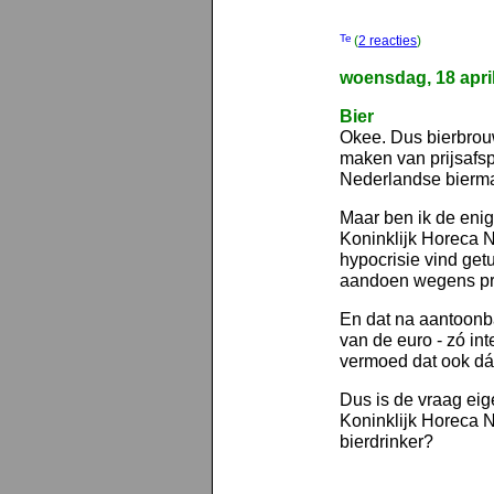
(
2 reacties
)
woensdag, 18 apri
Bier
Okee. Dus bierbro
maken van prijsafsp
Nederlandse bierma
Maar ben ik de eni
Koninklijk Horeca 
hypocrisie vind get
aandoen wegens pri
En dat na aantoonba
van de euro - zó in
vermoed dat ook dáá
Dus is de vraag eigen
Koninklijk Horeca 
bierdrinker?