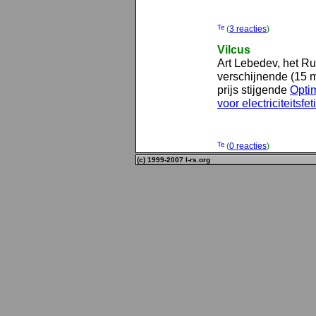
(
3 reacties
)
Vilcus
Art Lebedev, het R
verschijnende (15 m
prijs stijgende
Opti
voor electriciteitsfet
(
0 reacties
)
(c) 1999-2007 l-rs.org