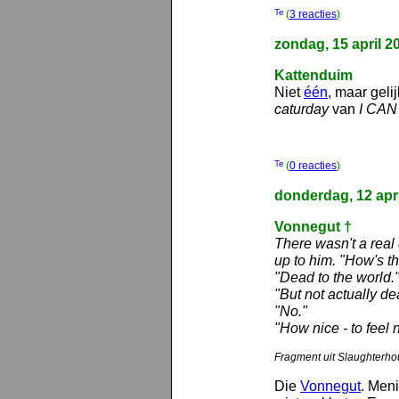
(
3 reacties
)
zondag, 15 april 2
Kattenduim
Niet
één
, maar geli
caturday
van
I CA
(
0 reacties
)
donderdag, 12 apr
Vonnegut †
There wasn't a real
up to him. "How's t
"Dead to the world.
"But not actually de
"No."
"How nice - to feel no
Fragment uit Slaughterho
Die
Vonnegut
. Meni