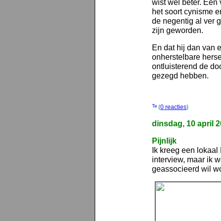
wist wel beter. Een 
het soort cynisme e
de negentig al ver g
zijn geworden.
En dat hij dan van 
onherstelbare hers
ontluisterend de doo
gezegd hebben.
(
0 reacties
)
dinsdag, 10 april 
Pijnlijk
Ik kreeg een lokaa
interview, maar ik we
geassocieerd wil wo