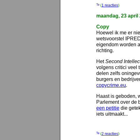
(
1 reacties
)
maandag, 23 april
Copy
Hoewel ik me er niet
wetsvoorstel IPRED2
eigendom worden aa
richting.
Het
Second Intellec
volgens critici vee
delen zelfs oninge
burgers en bedrijve
copycrime.eu
.
Haast is geboden, 
Parlement over de b
een petitie
die getek
iets uitmaakt...
(
2 reacties
)