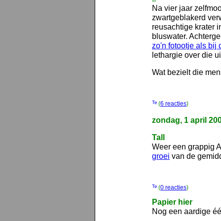
Na vier jaar zelfmo
zwartgeblakerd ver
reusachtige krater 
bluswater. Achtergel
zo'n fotootje als bij d
lethargie over die ui
Wat bezielt die me
(
6 reacties
)
zondag, 1 april 20
Tall
Weer een grappig A
groei
van de gemidd
(
0 reacties
)
Papier hier
Nog een aardige éé