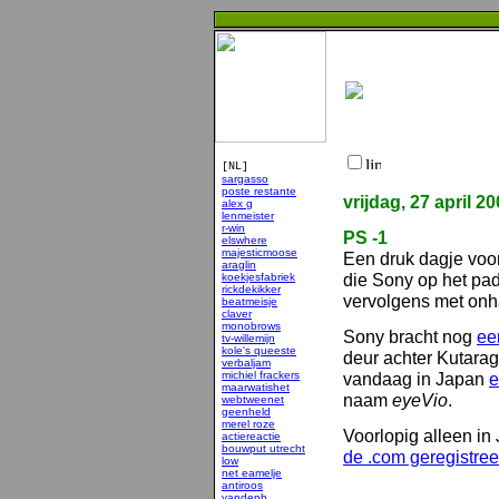
[NL]
sargasso
poste restante
vrijdag, 27 april 2
alex g
lenmeister
r-win
PS -1
elswhere
majesticmoose
Een druk dagje voo
araglin
die Sony op het pad
koekjesfabriek
rickdekikker
vervolgens met onha
beatmeisje
claver
monobrows
Sony bracht nog
ee
tv-willemijn
kole's queeste
deur achter Kutaragi
verbaljam
michiel frackers
vandaag in Japan
e
maarwatishet
naam
eyeVio
.
webtweenet
geenheld
merel roze
Voorlopig alleen in
actiereactie
bouwput utrecht
de .com geregistree
low
net eamelje
antiroos
vandenb