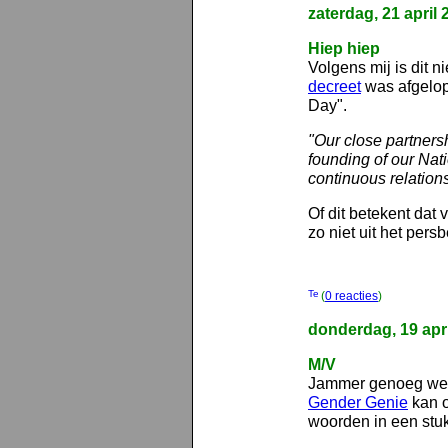
zaterdag, 21 april 
Hiep hiep
Volgens mij is dit 
decreet
was afgelop
Day".
"Our close partners
founding of our Nat
continuous relation
Of dit betekent dat 
zo niet uit het persb
(
0 reacties
)
donderdag, 19 apr
M/V
Jammer genoeg werk
Gender Genie
kan o
woorden in een stuk