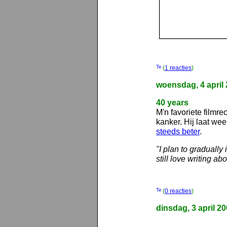
(
1 reacties
)
woensdag, 4 april
40 years
M'n favoriete filmre
kanker. Hij laat we
steeds beter
.
"I plan to gradually
still love writing a
(
0 reacties
)
dinsdag, 3 april 2
..