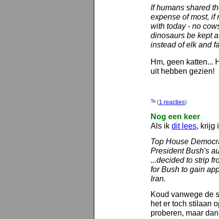
If humans shared the
expense of most, if 
with today - no cows
dinosaurs be kept 
instead of elk and f
Hm, geen katten... 
uit hebben gezien!
(
1 reacties
)
Nog een keer
Als ik
dit lees
, krijg
Top House Democrat
President Bush's auth
...decided to strip 
for Bush to gain ap
Iran.
Koud vanwege de s
het er toch stilaan 
proberen, maar dan