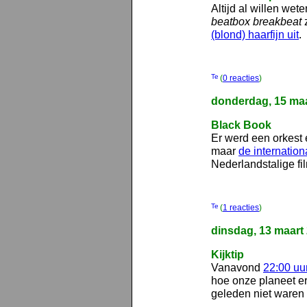
Altijd al willen we
beatbox breakbeat
z
(blond) haarfijn uit
.
(
0 reacties
)
donderdag, 15 maa
Black Book
Er werd een orkest
maar
de internation
Nederlandstalige fi
(
1 reacties
)
dinsdag, 13 maart
Kijktip
Vanavond
22:00 uu
hoe onze planeet er 
geleden niet waren 