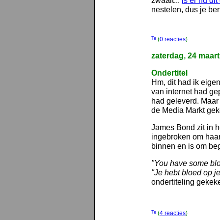
zwaait...
is er nu dit
nestelen, dus je b
(
0 reacties
)
zaterdag, 24 maar
Ondertitel
Hm, dit had ik eigen
van internet had ge
had geleverd. Maar 
de Media Markt gek
James Bond zit in 
ingebroken om haar
binnen en is om beg
"You have some blo
"Je hebt bloed op je
ondertiteling gekeke
(
4 reacties
)