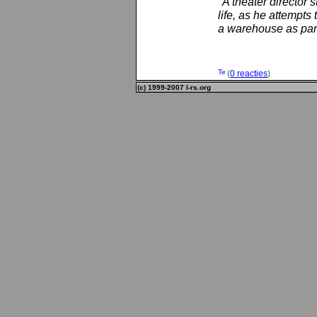
"A theater director 
life, as he attempts 
a warehouse as part
(
0 reacties
)
(c) 1999-2007 l-rs.org