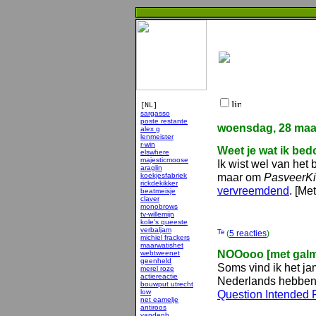
[NL]
sargasso
poste restante
woensdag, 28 maa
alex g
lenmeister
r-win
Weet je wat ik bed
elswhere
majesticmoose
Ik wist wel van het
araglin
maar om
PasveerKi
koekjesfabriek
rickdekikker
vervreemdend
. [Me
beatmeisje
claver
monobrows
tv-willemijn
kole's queeste
verbaljam
(
5 reacties
)
michiel frackers
maarwatishet
NOOooo [met gal
webtweenet
geenheld
Soms vind ik het j
merel roze
actiereactie
Nederlands hebbe
bouwput utrecht
low
Question Intended 
net eamelje
antiroos
vandenb