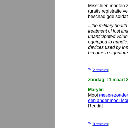
Misschien moeten 
(gratis registratie v
beschadigde soldate
...the military heal
treatment of lost li
unanticipated volume
equipped to handle.
devices used by insu
become a signature 
(
2 reacties
)
zondag, 11 maart 
Marylin
Mooi
met én zonder
een ander mooi Mon
Reddit]
(
0 reacties
)