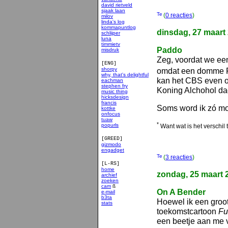
david rietveld
sjaak laan
(
0 reacties
)
milov
linda's log
kommapuntlog
dinsdag, 27 maart
schlijper
luna
timmietv
Paddo
misdruk
Zeg, voordat we een
[ENG]
shorpy
omdat een domme Fra
why, that's delightful
kan het CBS even o
eachman
stephen fry
Koning Alchohol da
music thing
hicksdesign
francis
Soms word ik zó mo
kottke
onfocus
tuaw
*
popurls
Want wat is het verschil 
[GREED]
gizmodo
engadget
(
3 reacties
)
[L-RS]
home
zondag, 25 maart 
archief
zoeken
cam
ß
On A Bender
e-mail
b3ta
Hoewel ik een groo
stats
smakelijk
toekomstcartoon
Fu
een beetje aan me v