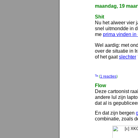
maandag, 19 maar
Shit
Nu het alweer vier j
snel uitmondde in 
me
prima vinden in 
Wel aardig: met on
over de situatie in I
of het gaat
slechter
(
1 reacties
)
Flow
Deze cartoonist ra
andere lul zijn lapt
dat al is gepublicee
En dat zijn bergen
combinatie, zoals d