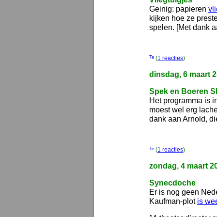
Geinig: papieren
vl
kijken hoe ze prest
spelen. [Met dank a
(
1 reacties
)
dinsdag, 6 maart 
Spek en Boeren 
Het programma is in
moest wel erg lach
dank aan Arnold, di
(
1 reacties
)
zondag, 4 maart 2
Synecdoche
Er is nog geen Nede
Kaufman-plot
is we