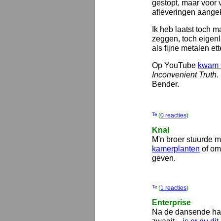
gestopt, maar voor 
afleveringen aange
Ik heb laatst toch 
zeggen, toch eigenli
als fijne metalen et
Op YouTube
kwam i
Inconvenient Truth
.
Bender.
(
0 reacties
)
Knal
M'n broer stuurde m
kamerplanten
of om
geven.
(
1 reacties
)
Enterprise
Na de dansende ham