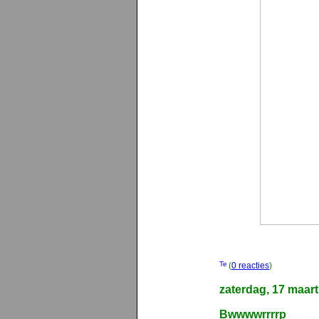
(
0 reacties
)
zaterdag, 17 maar
Bwwwwrrrrp