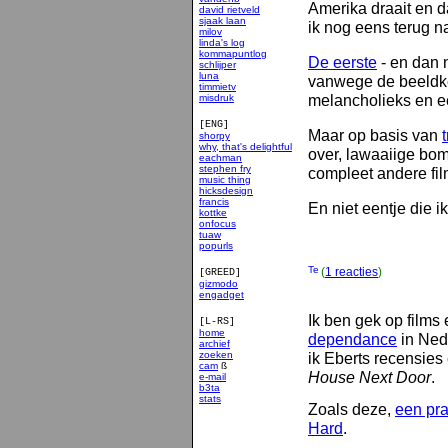
Amerika draait en 
david rietveld
sjaak laan
ik nog eens terug na
milov
linda's log
kommapuntlog
De eerste
- en dan 
schlijper
luna
vanwege de beeldkeu
timmietv
melancholieks en 
misdruk
[ENG]
Maar op basis van
t
shorpy
why, that's delightful
over, lawaaiige bom
eachman
stephen fry
compleet andere fil
music thing
hicksdesign
francis
En niet eentje die ik
kottke
onfocus
tuaw
popurls
(
1 reacties
)
[GREED]
gizmodo
engadget
Ik ben gek op films 
[L-RS]
home
dependance
in Nede
archief
zoeken
ik Eberts recensie
cam
ß
House Next Door
.
e-mail
b3ta
stats
Zoals deze,
een pra
smakelijk
Hard
.