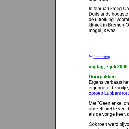
In februari kreeg Ca
Duitslands hoogste t
de uitreiking "voora
kliniek in Bremen-O
mogelijk was.
(
0 reacties
)
vrijdag, 7 juli 2006
Doorpakken
Ergens verbaast het
eigengereid zooitje
oproep Lubbers tot 
Met "Geen enkel on
onszelf niet te vee
als de vorige keer, d
Ook toen werd bijvo