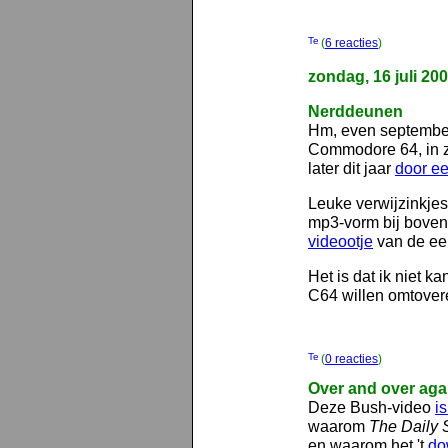
(
6 reacties
)
zondag, 16 juli 20
Nerddeunen
Hm, even september
Commodore 64, in zi
later dit jaar
door ee
Leuke verwijzinkjes
mp3-vorm bij boven
videootje
van de eer
Het is dat ik niet 
C64 willen omtove
(
0 reacties
)
Over and over aga
Deze Bush-video
i
waarom
The Daily
en waarom het 't
do