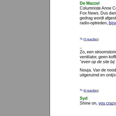
De Mazzel
Columniste Anne Cou
Fox News. Dus dan is
gedrag wordt afgestr
radio-optreden,
bij
(
0 reacties
)
..
Zo, een stroomstori
ventilator, geen kof
"even op de site bij
Nouja. Van de nood
uitgeruimd en
ontij
(
6 reacties
)
Syd
Shine on,
you craz