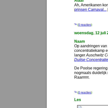
Alaaf
Ah, Amerikanen kom
prinsen Carnaval...
(
0 reacties
)
woensdag, 12 juli 
Naam
Op aandringen van 
concentratiekamp e
langer
Auschwitz C
Duitse Concentrati
De Poolse regering v
nogmaals duidelijk 
Raarrrrrr.
(
0 reacties
)
Les