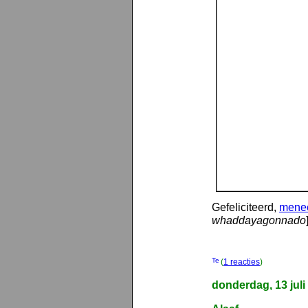
Gefeliciteerd,
menee
whaddayagonnado
(
1 reacties
)
donderdag, 13 juli