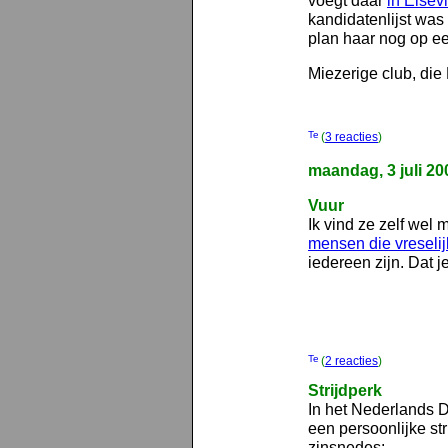
voegt daar
in Elsev
kandidatenlijst was
plan haar nog op ee
Miezerige club, die
(
3 reacties
)
maandag, 3 juli 20
Vuur
Ik vind ze zelf wel
mensen die vreseli
iedereen zijn. Dat je
(
2 reacties
)
Strijdperk
In het Nederlands
een persoonlijke st
zinsnedes: