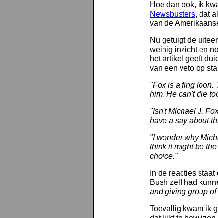
Hoe dan ook, ik kw
Newsbusters
, dat 
van de Amerikaanse
Nu getuigt de uitee
weinig inzicht en n
het artikel geeft d
van een veto op st
"Fox is a fing loon. 
him. He can't die to
"Isn't Michael J. Fo
have a say about thi
"I wonder why Michae
think it might be the
choice."
In de reacties staat
Bush zelf had kunne
and giving group of 
Toevallig kwam ik g
dat lijkt te bewijze