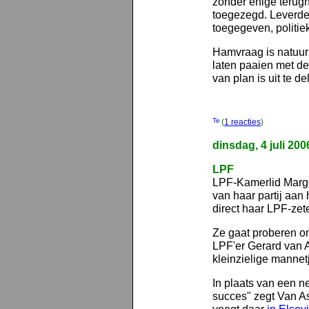
zonder enige terug
toegezegd. Leverde
toegegeven, politiek 
Hamvraag is natuur
laten paaien met de
van plan is uit te de
(
1 reacties
)
dinsdag, 4 juli 200
LPF
LPF-Kamerlid Margot
van haar partij aan
direct haar LPF-zete
Ze gaat proberen o
LPF'er Gerard van A
kleinzielige mannetje
In plaats van een 
succes" zegt Van As