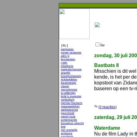
[NL]
sargasso
poste restante
zondag, 30 juli 20
alex g
lenmeister
r-win
Bastbats II
elswhere
majesticmoose
Misschien is dit w
araglin
kende, is het per de
koekjesfabriek
rickdekikker
kopstoot van Zidane
beatmeisje
claver
baseren op een tv-
monobrows
tv-willemijn
kole's queeste
verbaljam
michiel frackers
maarwatishet
(
0 reacties
)
webtweenet
geenheld
zaterdag, 29 juli 2
merel roze
actiereactie
bouwput utrecht
low
Waterdame
net eamelje
Nu de film Lady in 
antiroos
vandenb