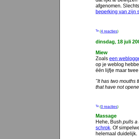
afgenomen. Slechts 
beperking van zijn
(
4 reacties
)
dinsdag, 18 juli 20
Miew
Zoals
een weblogg
op je weblog hebbe
één lijfje maar twee
"It has two mouths 
that have not opene
(
0 reacties
)
Massage
Hehe, Bush
pulls a 
schrok
. Of simpelw
helemaal duidelijk.