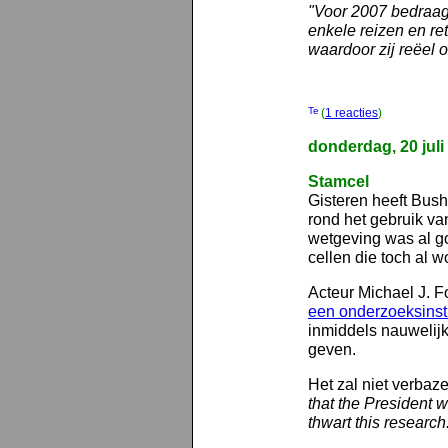
"Voor 2007 bedraagt
enkele reizen en re
waardoor zij reëel
(
1 reacties
)
donderdag, 20 juli
Stamcel
Gisteren heeft Bush
rond het gebruik va
wetgeving was al g
cellen die toch al
Acteur Michael J. Fo
een onderzoeksinstit
inmiddels nauwelijk
geven.
Het zal niet verbaz
that the President wil
thwart this research