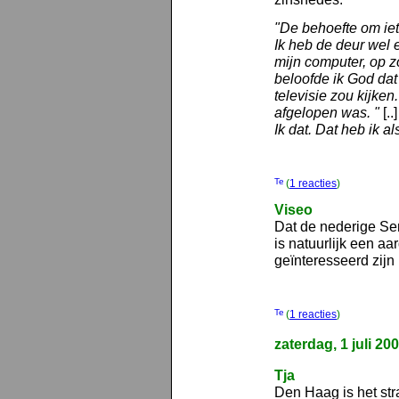
"De behoefte om iet
Ik heb de deur wel e
mijn computer, op zo
beloofde ik God dat 
televisie zou kijken
afgelopen was. "
[..
Ik dat. Dat heb ik a
(
1 reacties
)
Viseo
Dat de nederige Se
is natuurlijk een a
geïnteresseerd zijn
(
1 reacties
)
zaterdag, 1 juli 20
Tja
Den Haag is het str