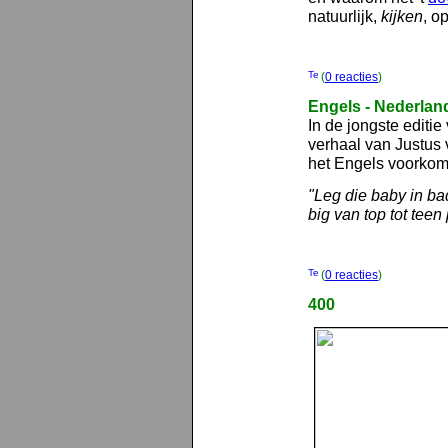
natuurlijk,
kijken
, o
(
0 reacties
)
Engels - Nederlan
In de jongste editie 
verhaal van Justus
het Engels voorkome
"Leg die baby in ba
big van top tot teen 
(
0 reacties
)
400