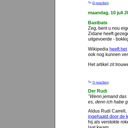
(
0 reacties
)
maandag, 10 juli 2
Bastbats
Zeg, bent u nou eig
Zidane heeft gezegd 
uitgevoerde - bokki
Wikipedia
heeft het
ook nog kunnen ver
Het artikel zit tro
(
3 reacties
)
Der Rudi
"Wenn jemand das B
es, denn ich habe 
Aldus Rudi Carrell, 
ingehaald door de 
hij als verstokte r
laat kwam.