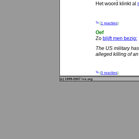
Het woord klinkt al
(
1 reacties
)
Oef
Zo
blijft men bezig:
The US military has
alleged killing of an
(
0 reacties
)
(c) 1999-2007 l-rs.org