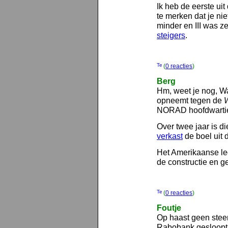
Ik heb de eerste uit
te merken dat je ni
minder en III was ze
steigers
.
(
0 reacties
)
Berg
Hm, weet je nog, W
opneemt tegen de
NORAD hoofdwartie
Over twee jaar is d
verkast
de boel uit 
Het Amerikaanse leg
de constructie en g
(
0 reacties
)
Foutje
Op haast geen steen
Rabobank gesloopt