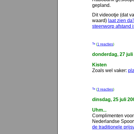
gepland.
Dit videootje (dat v
waard)
laat zien da'
steenworp afstand i
(
1 reacties
)
donderdag, 27 juli
Kisten
Zoals wel vaker:
pl
(
3 reacties
)
dinsdag, 25 juli 20
Uhm...
Complimenten voor
Nederlandse Spoor
de traditionele prij