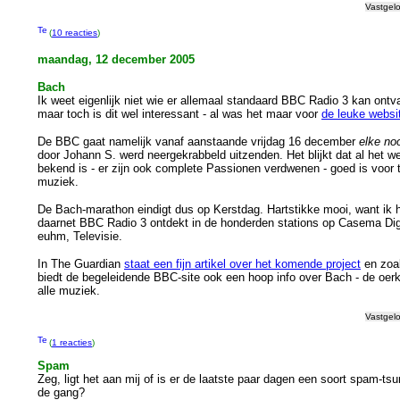
Vastgel
(
10 reacties
)
maandag, 12 december 2005
Bach
Ik weet eigenlijk niet wie er allemaal standaard BBC Radio 3 kan ontv
maar toch is dit wel interessant - al was het maar voor
de leuke websi
De BBC gaat namelijk vanaf aanstaande vrijdag 16 december
elke no
door Johann S. werd neergekrabbeld uitzenden. Het blijkt dat al het w
bekend is - er zijn ook complete Passionen verdwenen - goed is voor 
muziek.
De Bach-marathon eindigt dus op Kerstdag. Hartstikke mooi, want ik 
daarnet BBC Radio 3 ontdekt in de honderden stations op Casema Digi
euhm, Televisie.
In The Guardian
staat een fijn artikel over het komende project
en zoa
biedt de begeleidende BBC-site ook een hoop info over Bach - de oer
alle muziek.
Vastgel
(
1 reacties
)
Spam
Zeg, ligt het aan mij of is er de laatste paar dagen een soort spam-ts
de gang?