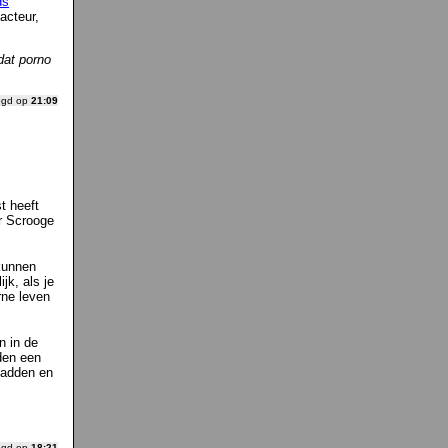
ds
acteur,
dat porno
ogd op
21:09
t heeft
r Scrooge
 kunnen
jk, als je
rne leven
n in de
den een
hadden en
ogd op
18:21