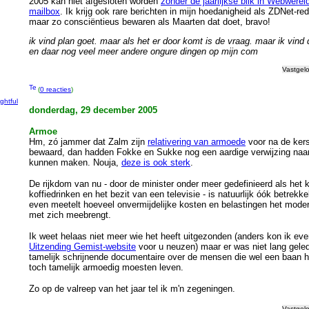
2005 kan niet afgesloten worden
zonder de jaarlijkse blik in Webwerel
mailbox
. Ik krijg ook rare berichten in mijn hoedanigheid als ZDNet-red
maar zo consciëntieus bewaren als Maarten dat doet, bravo!
g
ik vind plan goet. maar als het er door komt is de vraag. maar ik vind 
en daar nog veel meer andere ongure dingen op mijn com
Vastgel
(
0 reacties
)
ightful
donderdag, 29 december 2005
Armoe
Hm, zó jammer dat Zalm zijn
relativering van armoede
voor na de kers
bewaard, dan hadden Fokke en Sukke nog een aardige verwijzing naa
kunnen maken. Nouja,
deze is ook sterk
.
De rijkdom van nu - door de minister onder meer gedefinieerd als het
koffiedrinken en het bezit van een televisie - is natuurlijk óók betrekkeli
even meetelt hoeveel onvermijdelijke kosten en belastingen het mode
met zich meebrengt.
Ik weet helaas niet meer wie het heeft uitgezonden (anders kon ik eve
Uitzending Gemist-website
voor u neuzen) maar er was niet lang gele
tamelijk schrijnende documentaire over de mensen die wel een baan 
toch tamelijk armoedig moesten leven.
Zo op de valreep van het jaar tel ik m'n zegeningen.
Vastgel