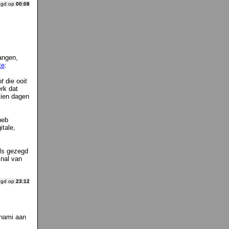
ogd op
00:08
angen,
te
:
ot
die ooit
erk dat
tien dagen
heb
tale,
ls gezegd
knal van
ogd op
23:12
unami aan