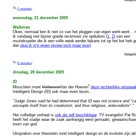
(
7 reacties
)
woensdag, 21 december 2005
Walkman
Okee, normaal ben ik niet zo van het pluggen van eigen
werk-werk
...
ik vandaag niet bijster goede recensies zie opduiken (
1
,
2
) van een
muziekspeler die ik een volle week eerder bijkans tot op het bot heb ge
dan
plug ik m'n eigen review toch maar even
.
Vastgel
(
5 reacties
)
dinsdag, 20 december 2005
ID
*
Misschien moet
Verhoeven
Van der Hoeven
deze rechterlijke uitspraa
Intelligent Design (ID) ook maar even lezen...
"Judge Jones said he had determined that ID was not science and "c
uncouple itself from its creationist, and thus religious, antecedents"."
Het volledige verhaal is
ook als pdf beschikbaar
. TV evangelist Pat R
heeft het stadje waar de zaak aanhangig werd gemaakt, gewaarschuw
toorn van god.
Uitspraken over theorieën rond intelligent design en de evolutie zijn alt