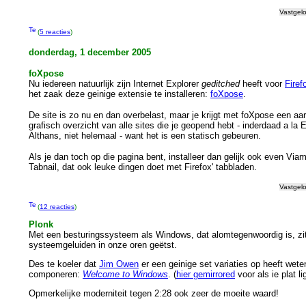
Vastgel
(
5 reacties
)
donderdag, 1 december 2005
foXpose
Nu iedereen natuurlijk zijn Internet Explorer
geditched
heeft voor
Firef
het zaak deze geinige extensie te installeren:
foXpose
.
De site is zo nu en dan overbelast, maar je krijgt met foXpose een aar
grafisch overzicht van alle sites die je geopend hebt - inderdaad a la 
Althans, niet helemaal - want het is een statisch gebeuren.
Als je dan toch op die pagina bent, installeer dan gelijk ook even Viam
Tabnail, dat ook leuke dingen doet met Firefox' tabbladen.
Vastgel
(
12 reacties
)
Plonk
Met een besturingssysteem als Windows, dat alomtegenwoordig is, zi
systeemgeluiden in onze oren geëtst.
Des te koeler dat
Jim Owen
er een geinige set variaties op heeft wete
componeren:
Welcome to Windows
. (
hier gemirrored
voor als ie plat lig
Opmerkelijke moderniteit tegen 2:28 ook zeer de moeite waard!