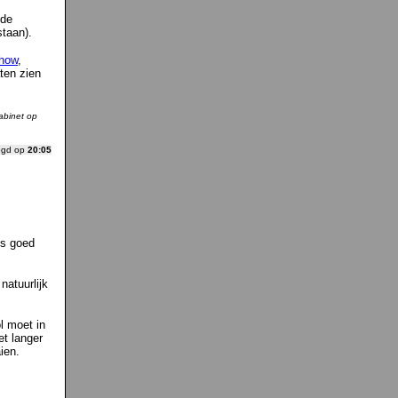
de
taan).
Show
,
ten zien
abinet op
ogd op
20:05
ns goed
atuurlijk
l moet in
et langer
ien.