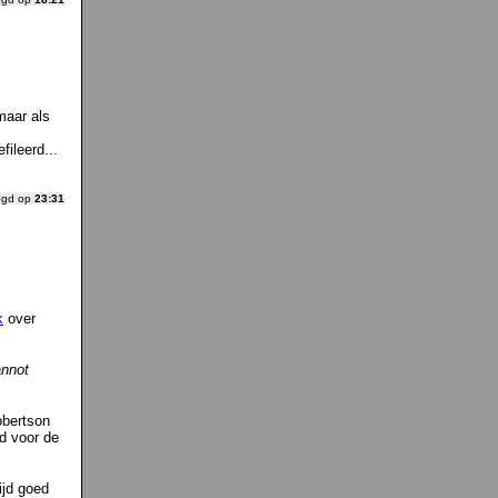
 maar als
fileerd...
ogd op
23:31
k
over
annot
obertson
d voor de
ijd goed