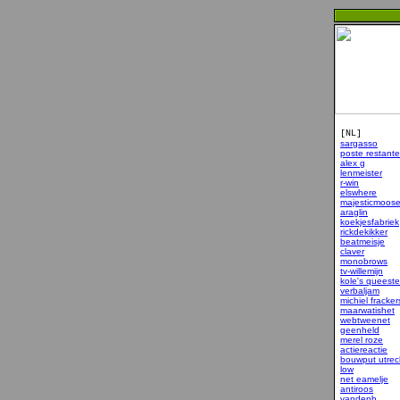
[NL]
sargasso
poste restante
alex g
lenmeister
r-win
elswhere
majesticmoos
araglin
koekjesfabriek
rickdekikker
beatmeisje
claver
monobrows
tv-willemijn
kole's queeste
verbaljam
michiel fracker
maarwatishet
webtweenet
geenheld
merel roze
actiereactie
bouwput utrec
low
net eamelje
antiroos
vandenb