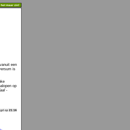
t het maar zin!
vanuit een
eversum is
uke
nalopen op
aal
-
ogd op
21:16