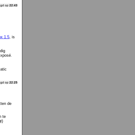
ogd op
22:43
ox 1.5
, is
dig
Exposé.
atic
ogd op
22:25
tten de
n te
t)