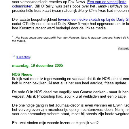
voor verontwaardigde reacties op Fox News.
Een van de vreselijkste
columnisten
, Bill O'Reilly, was zelfs boos over het
Happy Holidays
op 
presidentiële kerstkaart (waar natuurlijk
Merry Christmas
had moeten s
Die laatste bespottelijkheid
leverde een leuke sketch op bij de Daily 
nadat O'Reilly een stokoud Daily Show-filmpje had opgesnord om te la
hoe Kerstmis
recent
werd bedreigd door de linkse media.
*
-
Het beste mens heet natuurlijk Van der Hoeven. Moet je nagaan hoeveel indruk dit k
me maakt.
Vastgel
(
1 reacties
)
maandag, 19 december 2005
NOS Nieuw
Ik kijk wat meer tv tegenwoordig en vandaar dat ik de NOS-omkat ee
heb kunnen bekijken. Al met al is het een heel aardige, frisse update.
De rode O in NOS deed me vagelijk aan Goatse denken - maar ik ben n
verpest. Als ik Photoshop had, zou ik u al verblijden met een plaatje.
Die oneindige gang in het Journaal-decor is even wennen en Erwin Kro
het vervolg even zijn microfoontje op zijn rechterrevers doen. Nu hij ni
voor een chromakey-scherm staat, moet hij steeds zijn hoofd wegdraa
En - wat vinden mijn waarde lezers er eigenlijk van?