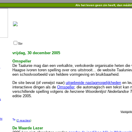
Als het leven geen zin heeft, dan máák
vrijdag, 30 december 2005
Omspeller
De Taalunie mag dan een verkalkte, verkokerde organisatie heten die 
e
Haagse ivoren toren spelling over ons uitstrooit... de website Taaluni
een schoolvoorbeeld van heldere vormgeving en bruikbaarheid.
De site bevat (of verwijst naar)
uitgebreide naslagmogelijkheden
en le
interactieve dingen als de
Omspeller
, die automagisch een tekst kan 
verschillende spelling volgens de
herziene Woordenlijst Nederlandse T
editie 2005.
s
Vastgel
ht
(
2 reacties
)
De Waarde Lezer