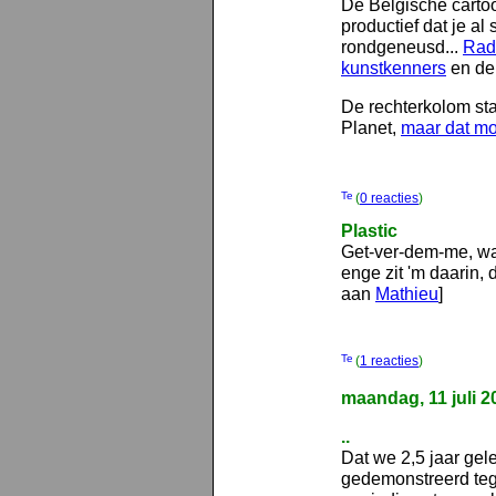
De Belgische cartooni
productief dat je al
rondgeneusd...
Rad
kunstkenners
en d
De rechterkolom sta
Planet,
maar dat mo
(
0 reacties
)
Plastic
Get-ver-dem-me, wat
enge zit 'm daarin, 
aan
Mathieu
]
(
1 reacties
)
maandag, 11 juli 2
..
Dat we 2,5 jaar gel
gedemonstreerd tege