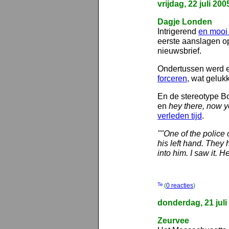
vrijdag, 22 juli 200
Dagje Londen
Intrigerend
en mooi
eerste aanslagen o
nieuwsbrief.
Ondertussen werd e
forceren
, wat gelukk
En de stereotype B
en
hey there, now y
verleden tijd
.
""One of the police 
his left hand. They 
into him. I saw it. H
(
0 reacties
)
donderdag, 21 juli
Zeurvee