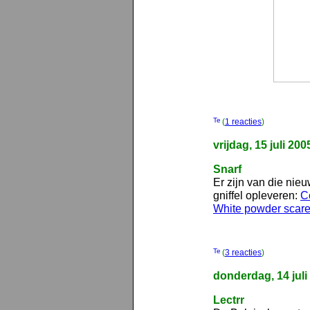
(
1 reacties
)
vrijdag, 15 juli 200
Snarf
Er zijn van die nie
gniffel opleveren:
C
White powder scare
(
3 reacties
)
donderdag, 14 juli
Lectrr