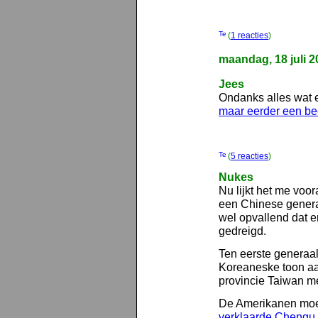
(
1 reacties
)
maandag, 18 juli 2
Jees
Ondanks alles wat er
maar eerder een bee
(
5 reacties
)
Nukes
Nu lijkt het me voo
een Chinese genera
wel opvallend dat er
gedreigd.
Ten eerste generaa
Koreaneske toon aan
provincie Taiwan me
De Amerikanen moet
verklaarde Chengu 