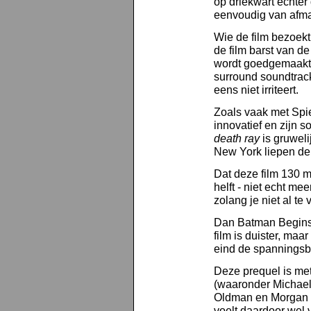
op driekwart echter 
eenvoudig van afma
Wie de film bezoek
de film barst van d
wordt goedgemaakt 
surround soundtrac
eens niet irriteert.
Zoals vaak met Spi
innovatief en zijn 
death ray
is gruweli
New York liepen de 
Dat deze film 130 mi
helft - niet echt me
zolang je niet al te 
Dan Batman Begins 
film is duister, maa
eind de spanningsb
Deze prequel is me
(waaronder Michael
Oldman en Morgan F
voelt daardoor wel v