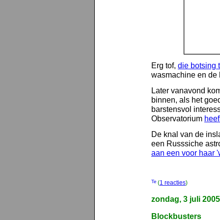
Erg tof,
die botsing
wasmachine en de 
Later vanavond kom
binnen, als het goed
barstensvol interes
Observatorium
heef
De knal van de insl
een Russsiche astro
aan een voor haar 
(
1 reacties
)
zondag, 3 juli 2005
Blockbusters