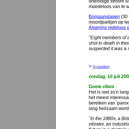
oneindige stroom sle
moedeloos van te 
Bomaanslagen
(30 
moordpartijen op le
Algerijns redeloos 
"Eight members of a 
shot to death in the
suspected it was a 
(
0 reacties
)
zondag, 10 juli 20
Goeie vibes
Het is niet zo'n lang
het meest interessan
bereiken van 'parox
lang heilzaam wer
"In the 1880s, a Brit
vibrator, an industr