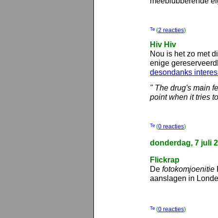
meeblubberende ei
(
2 reacties
)
Hiv Hiv
Nou is het zo met di
enige gereserveerdh
desondanks interes
" The drug's main fea
point when it tries t
(
0 reacties
)
donderdag, 7 juli 
Flickrap
De
fotokomjoenitie
aanslagen in Lond
(
0 reacties
)