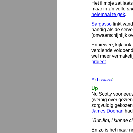
Het filmpje zat laats
maar in z'n volle
un
helemaal te gek
.
Sargasso
linkt vand
handig als de serv
(onwaarschijnlijk ov
Enniewee, kijk ook 
verdiende voldoende
wel meer vermakel
project
.
(
1 reacties
)
Up
Nu Scotty voor eeu
(weinig over gezien 
zorgvuldig gekozen
James Doohan
hadd
"But Jim, I kinnae c
En zo is het maar ne