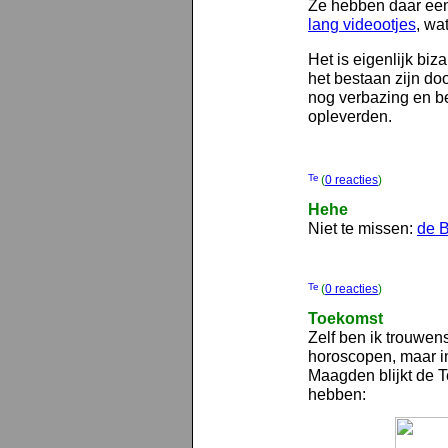
Ze hebben daar een
lang videootjes
, wa
Het is eigenlijk biz
het bestaan zijn do
nog verbazing en be
opleverden.
(
0 reacties
)
Hehe
Niet te missen:
de B
(
0 reacties
)
Toekomst
Zelf ben ik trouwens
horoscopen, maar in
Maagden blijkt de Te
hebben: