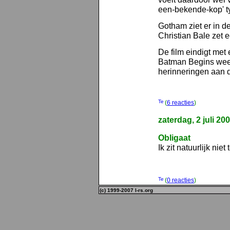
een-bekende-kop' ty
Gotham ziet er in d
Christian Bale zet 
De film eindigt met 
Batman Begins weet 
herinneringen aan d
(
6 reacties
)
zaterdag, 2 juli 20
Obligaat
Ik zit natuurlijk ni
(
0 reacties
)
(c) 1999-2007 l-rs.org