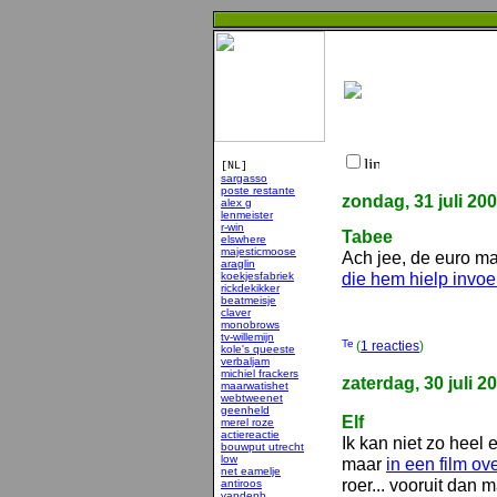
[NL]
sargasso
poste restante
zondag, 31 juli 20
alex g
lenmeister
r-win
Tabee
elswhere
majesticmoose
Ach jee, de euro m
araglin
die hem hielp invoe
koekjesfabriek
rickdekikker
beatmeisje
claver
monobrows
tv-willemijn
(
1 reacties
)
kole's queeste
verbaljam
michiel frackers
zaterdag, 30 juli 2
maarwatishet
webtweenet
geenheld
Elf
merel roze
actiereactie
Ik kan niet zo heel
bouwput utrecht
low
maar
in een film o
net eamelje
roer... vooruit dan m
antiroos
vandenb