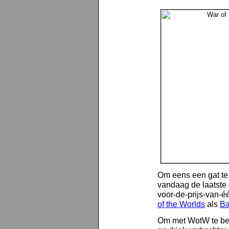
Om eens een gat te
vandaag de laatste 
voor-de-prijs-van-é
of the Worlds
als
Ba
Om met WotW te begin