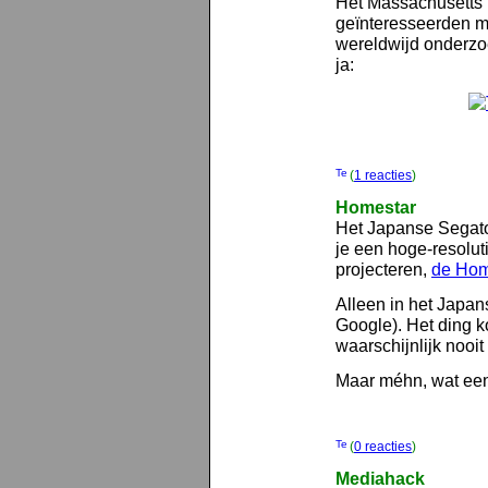
Het Massachusetts I
geïnteresseerden m
wereldwijd onderzo
ja:
(
1 reacties
)
Homestar
Het Japanse Segato
je een hoge-resolut
projecteren,
de Hom
Alleen in het Japans
Google). Het ding 
waarschijnlijk nooi
Maar méhn, wat ee
(
0 reacties
)
Mediahack