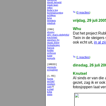
david rietveld
sjaak laan
milov
linda's log
(
0 reacties
)
kommapuntlog
schlijper
luna
vrijdag, 29 juli 200
timmietv
misdruk
Whu
[ENG]
shorpy
Dat het project Ru
why, that's delightful
Twin in de steigers s
eachman
stephen fry
ook echt uit,
in al z
music thing
hicksdesign
francis
kottke
onfocus
tuaw
(
1 reacties
)
popurls
dinsdag, 26 juli 20
[GREED]
gizmodo
engadget
Knutsel
[L-RS]
Al sinds er van die
home
archief
gezet, zag ik er ook
zoeken
fotosjoppen laat ve
cam
ß
e-mail
b3ta
stats
smakelijk