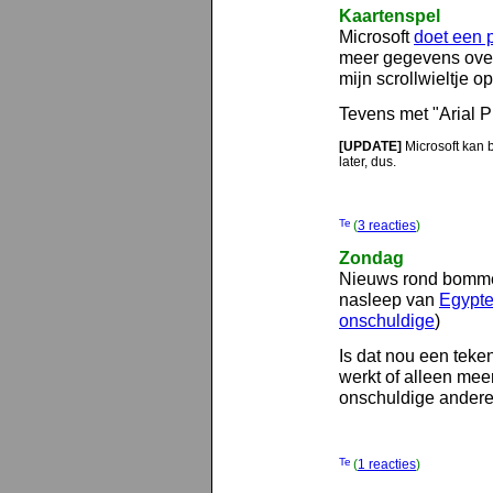
Kaartenspel
Microsoft
doet een
meer gegevens over
mijn scrollwieltje o
Tevens met "Arial P
[UPDATE]
Microsoft kan b
later, dus.
(
3 reacties
)
Zondag
Nieuws rond bomm
nasleep van
Egypt
onschuldige
)
Is dat nou een teke
werkt of alleen mee
onschuldige andere
(
1 reacties
)