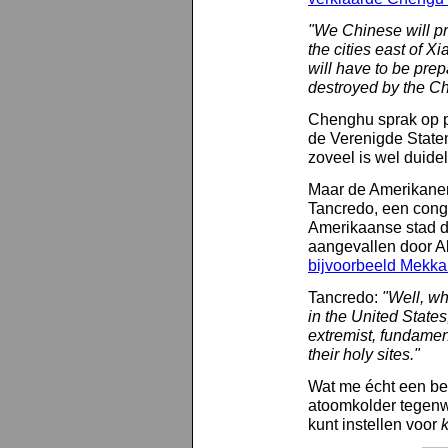
"We Chinese will pre
the cities east of X
will have to be prep
destroyed by the Ch
Chenghu sprak op pe
de Verenigde State
zoveel is wel duideli
Maar de Amerikanen
Tancredo, een congre
Amerikaanse stad do
aangevallen door Al
bijvoorbeeld Mekka
Tancredo:
"Well, wh
in the United States,
extremist, fundamen
their holy sites."
Wat me écht een bee
atoomkolder tegenw
kunt instellen voor