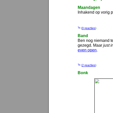
Maandagen
Inhakend op vorig p
(
0 reacties
)
Band
Ben nog niemand 
gezegd. Maar
just 
even open
.
(
2 reacties
)
Bonk