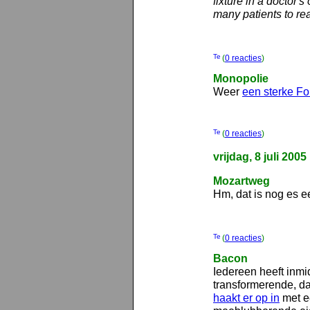
fixture in a doctor's
many patients to re
(
0 reacties
)
Monopolie
Weer
een sterke F
(
0 reacties
)
vrijdag, 8 juli 2005
Mozartweg
Hm, dat is nog es e
(
0 reacties
)
Bacon
Iedereen heeft inmi
transformerende, d
haakt er op in
met ee