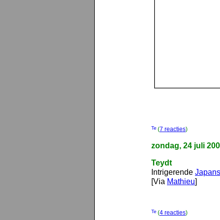
(
7 reacties
)
zondag, 24 juli 20
Teydt
Intrigerende
Japanse
[Via
Mathieu
]
(
4 reacties
)