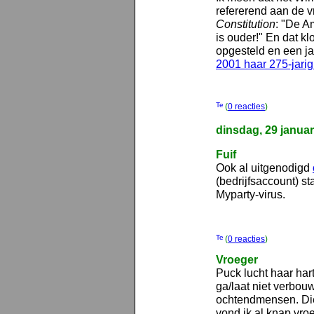
refererend aan de v
Constitution
: "De A
is ouder!" En dat kl
opgesteld en een jaa
2001 haar 275-jari
(
0 reacties
)
dinsdag, 29 januar
Fuif
Ook al uitgenodigd
(bedrijfsaccount) s
Myparty-virus.
(
0 reacties
)
Vroeger
Puck lucht haar har
ga/laat niet verbouw
ochtendmensen. Die
vond ik al knap vro