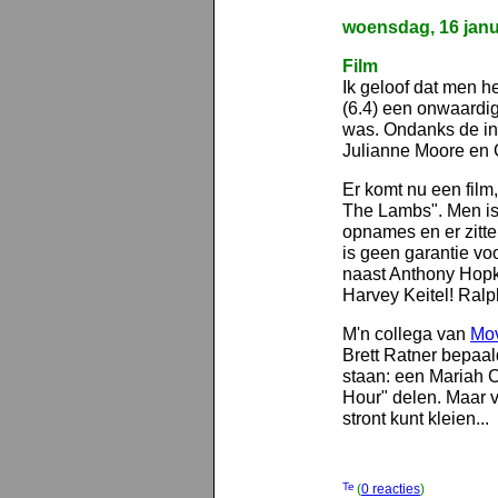
woensdag, 16 janu
Film
Ik geloof dat men he
(6.4) een onwaardig
was. Ondanks de in
Julianne Moore en
Er komt nu een film,
The Lambs". Men i
opnames en er zitt
is geen garantie vo
naast Anthony Hopk
Harvey Keitel! Ralp
M'n collega van
Mov
Brett Ratner bepaal
staan: een Mariah C
Hour" delen. Maar v
stront kunt kleien...
(
0 reacties
)