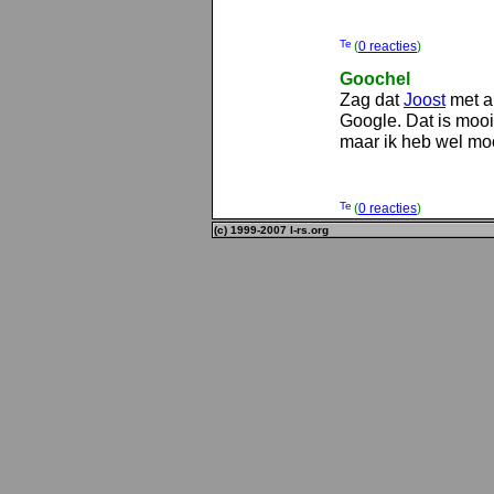
(
0 reacties
)
Goochel
Zag dat
Joost
met a
Google. Dat is mooi.
maar ik heb wel mo
(
0 reacties
)
(c) 1999-2007 l-rs.org