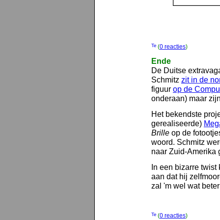
(
0 reacties
)
Ende
De Duitse extravag
Schmitz
zit in de no
figuur
op de Comput
onderaan) maar zijn 
Het bekendste proje
gerealiseerde)
Meg
Brille
op de fotootje
woord. Schmitz werd 
naar Zuid-Amerika g
In een bizarre twis
aan dat hij zelfmoo
zal 'm wel wat bete
(
0 reacties
)