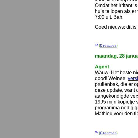
Omdat het irritant 
huis te lopen als er
7:00 uit. Bah.
Goed nieuws: dit 
(
0 reacties
)
maandag, 28 janua
Agent
Wauw! Het beste ni
dood! Welnee,
vers
prullenbak, die er o
deze update, want da
aangekondigde vers
1995 mijn kopietje
programma nodig geh
Mathieu voor den tip
(
0 reacties
)