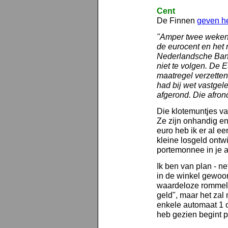
Cent
De Finnen
geven h
"Amper twee weken n
de eurocent en het 
Nederlandsche Bank
niet te volgen. De 
maatregel verzette
had bij wet vastgel
afgerond. Die afron
Die klotemuntjes va
Ze zijn onhandig e
euro heb ik er al e
kleine losgeld ontwi
portemonnee in je a
Ik ben van plan - ne
in de winkel gewoon
waardeloze rommel a
geld", maar het zal
enkele automaat 1 o
heb gezien begint pa