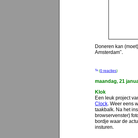
Doneren kan (moet)
Amsterdam".
(
0 reacties
)
maandag, 21 janua
Klok
Een leuk project va
Clock
. Weer eens w
taakbalk. Na het inst
browservenster) fo
bordje waar de actuel
insturen.