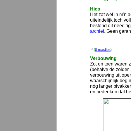
Hiep
Het zat wel in m'n 
uiteindelijk toch vo
bestond dit need'rig
archief
. Geen garant
(
0 reacties
)
Verbouwing
Zo, en toen waren z
(behalve de zolder
verbouwing uitlopen 
waarschijnlijk begin
nóg langer bivakke
en bedenken dat het