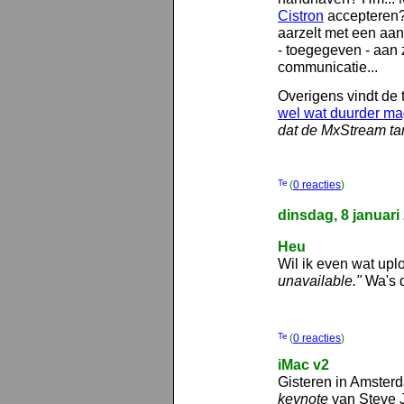
Cistron
accepteren? 
aarzelt met een aan
- toegegeven - aan 
communicatie...
Overigens vindt d
wel wat duurder m
dat de MxStream tar
(
0 reacties
)
dinsdag, 8 januari
Heu
Wil ik even wat up
unavailable."
Wa's d
(
0 reacties
)
iMac v2
Gisteren in Amsterd
keynote
van Steve 