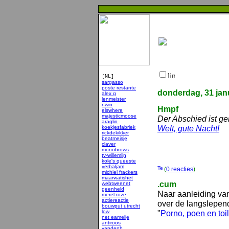
[NL]
sargasso
poste restante
donderdag, 31 jan
alex g
lenmeister
r-win
Hmpf
elswhere
majesticmoose
Der Abschied ist g
araglin
Welt, gute Nacht!
koekjesfabriek
rickdekikker
beatmeisje
claver
monobrows
tv-willemijn
kole's queeste
verbaljam
(
0 reacties
)
michiel frackers
maarwatishet
.cum
webtweenet
geenheld
Naar aanleiding van
merel roze
actiereactie
over de langslepen
bouwput utrecht
low
"
Porno, poen en toi
net eamelje
antiroos
vandenb