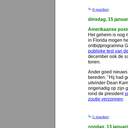
(
0 reacties
)
dinsdag, 15 januar
Amerikaanse poste
Het geheim is nog 
in Florida mogen he
ontbijtprogramma 
publieke test van
december ook de
s
tonen.
Ander goed nieuws 
bereden. "Hij had g
uitvinder Dean Kame
ongenadig op zijn 
rond de president
s
zoutje verzonnen
.
(
1 reacties
)
zondag, 13 januar