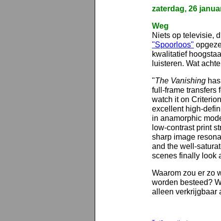
zaterdag, 26 janua
Weg
Niets op televisie,
"Spoorloos"
opgezet
kwalitatief hoogst
luisteren. Wat achte
"
The Vanishing
has 
full-frame transfers 
watch it on Criteri
excellent high-defi
in anamorphic mode)
low-contrast print s
sharp image resonat
and the well-saturat
scenes finally look 
Waarom zou er zo 
worden besteed? Wan
alleen verkrijgbaar