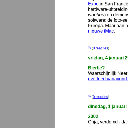
Expo
in San Franci
hardware-uitbreidi
woohoo
) en demons
software: de foto-s
Europa. Maar aan he
nieuwe iMac
.
(
0 reacties
)
vrijdag, 4 januari 
Biertje?
Waarschijnlijk Neer
overleed vanavond 
(
0 reacties
)
dinsdag, 1 januari
2002
Ohja, verdomd - da'