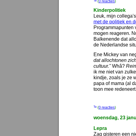
(
0 reacties
)
Kinderpolitiek
Leuk, mijn collega'
met de politiek en 
Programmapunten va
mogen reageren. N
Balkenende dat all
de Nederlandse sit
Ene Mickey van nege
dat allochtonen zi
cultuur."
Whâ?
Rein
ik me niet van zulke
kindje, zoals je ze 
papa of mama (al d
toon mee redeneert
(
0 reacties
)
woensdag, 23 janu
Lepra
Zag gisteren een ni