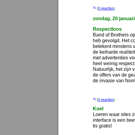
(
0 reacties
)
zondag, 20 januar
Respectloos
Band of Brothers op
heb gevolgd. Het co
betekent minstens v
de keiharde realite
met advertenties vo
heel weinig respect
Natuurlijk, het zij
de offers van de ge
de invasie van Norm
(
0 reacties
)
Koel
Loeren waar sites 
interface is een be
tis gratis!