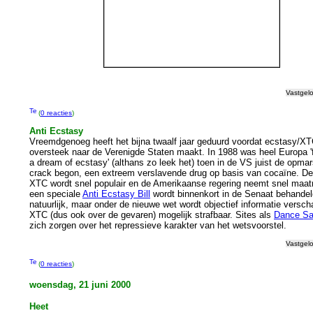
Vastgel
(
0 reacties
)
Anti Ecstasy
Vreemdgenoeg heeft het bijna twaalf jaar geduurd voordat ecstasy/X
oversteek naar de Verenigde Staten maakt. In 1988 was heel Europa 'f
a dream of ecstasy' (althans zo leek het) toen in de VS juist de opma
crack begon, een extreem verslavende drug op basis van cocaïne. De
XTC wordt snel populair en de Amerikaanse regering neemt snel maat
een speciale
Anti Ecstasy Bill
wordt binnenkort in de Senaat behandel
natuurlijk, maar onder de nieuwe wet wordt objectief informatie versch
XTC (dus ook over de gevaren) mogelijk strafbaar. Sites als
Dance Sa
zich zorgen over het repressieve karakter van het wetsvoorstel.
Vastgel
(
0 reacties
)
woensdag, 21 juni 2000
Heet