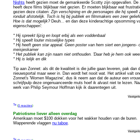
Nights
heeft gezien moet de gemankeerde Scotty zijn opgevallen. De 
heeft deze films blijkbaar niet gezien. Er moeten blijkbaar wat frustrati
gezien deze citaten:
Zijn verschijning en de personages die hij speelt 
ronduit afstotelijk. Toch is hij bij publiek en filmmakers een zeer gelie
Hoe is dat mogelijk?
Deuh... en dan deze kinderachtige opsomming va
eigenschappen':
* Hij spreekt lijzig en loopt erbij als een voddenbaal
* Hij speelt louter misselijke types
* Hij heeft geen star appeal. Geen poster van hem siert een jongens- 
meisjeskamer
* Het publiek kan zijn naam niet onthouden. 'Daar heb je hem ook weer
* Hij is lelijk en dik
Tip aan Zonnet: als dit de kwaliteit is die jullie gaan leveren, pak dan 
nieuwsportal maar weer in. Dan wordt het nooit wat. Het artikel valt on
Zonnet's 'Women Magazine', dus ik neem aan dat de auteur een vrouw
schrijfpulp deze ongenuanceerde muts hoef ik alvast niet te lezen. N
werk van Philip Seymour Hoffman kijk ik daarentegen uit.
Vastgel
(
0 reacties
)
Patriotisme liever alleen overdag
Amerikaan moet $100 dokken voor het wakker houden van de buren.
Wapperende vlaggen
nu taboe
.
Vastgel