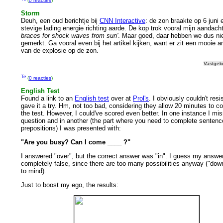
(
0 reacties
)
Storm
Deuh, een oud berichtje bij
CNN Interactive
: de zon braakte op 6 juni 
stevige lading energie richting aarde. De kop trok vooral mijn aandacht
braces for shock waves from sun'
. Maar goed, daar hebben we dus ni
gemerkt. Ga vooral even bij het artikel kijken, want er zit een mooie an
van de explosie op de zon.
Vastgel
(
0 reacties
)
English Test
Found a link to an
English test
over at
Prol's
. I obviously couldn't resi
gave it a try. Hm, not too bad, considering they allow 20 minutes to c
the test. However, I could've scored even better. In one instance I mi
question and in another (the part where you need to complete sentenc
prepositions) I was presented with:
"Are you busy? Can I come ____ ?"
I answered "over", but the correct answer was "in". I guess my answe
completely false, since there are too many possibilities anyway ("dow
to mind).
Just to boost my ego, the results: