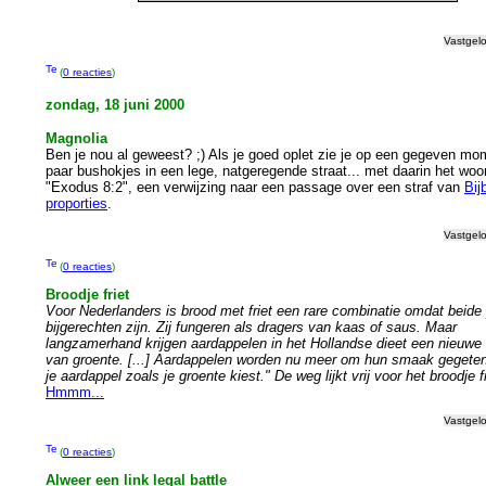
Vastgel
(
0 reacties
)
zondag, 18 juni 2000
Magnolia
Ben je nou al geweest? ;) Als je goed oplet zie je op een gegeven m
paar bushokjes in een lege, natgeregende straat... met daarin het woo
"Exodus 8:2", een verwijzing naar een passage over een straf van
Bij
proporties
.
Vastgel
(
0 reacties
)
Broodje friet
Voor Nederlanders is brood met friet een rare combinatie omdat beide
bijgerechten zijn. Zij fungeren als dragers van kaas of saus. Maar
langzamerhand krijgen aardappelen in het Hollandse dieet een nieuwe r
van groente. [...] Aardappelen worden nu meer om hun smaak gegeten
je aardappel zoals je groente kiest." De weg lijkt vrij voor het broodje fr
Hmmm...
Vastgel
(
0 reacties
)
Alweer een link legal battle