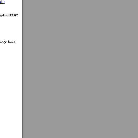
kte
ogd op
12:07
n
boy bars