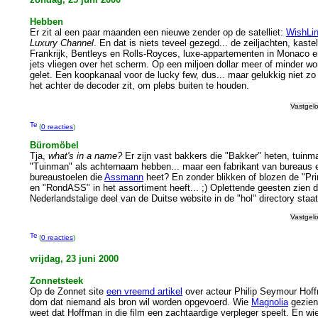
Hebben
Er zit al een paar maanden een nieuwe zender op de satelliet:
WishLi
Luxury Channel
. En dat is niets teveel gezegd... de zeiljachten, kaste
Frankrijk, Bentleys en Rolls-Royces, luxe-appartementen in Monaco e
jets vliegen over het scherm. Op een miljoen dollar meer of minder wor
gelet. Een koopkanaal voor de lucky few, dus... maar gelukkig niet zo e
het achter de decoder zit, om plebs buiten te houden.
Vastgel
(
0 reacties
)
Büromöbel
Tja,
what's in a name?
Er zijn vast bakkers die "Bakker" heten, tuinm
"Tuinman" als achternaam hebben... maar een fabrikant van bureaus 
bureaustoelen die
Assmann
heet? En zonder blikken of blozen de "P
en "RondASS" in het assortiment heeft... ;) Oplettende geesten zien d
Nederlandstalige deel van de Duitse website in de "hol" directory staat
Vastgel
(
0 reacties
)
vrijdag, 23 juni 2000
Zonnetsteek
Op de Zonnet site
een vreemd artikel
over acteur Philip Seymour Hof
dom dat niemand als bron wil worden opgevoerd. Wie
Magnolia
gezien
weet dat Hoffman in die film een zachtaardige verpleger speelt. En w