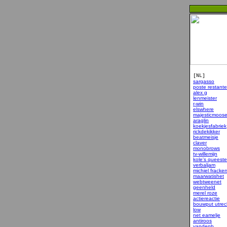
[NL]
sargasso
poste restante
alex g
lenmeister
r-win
elswhere
majesticmoos
araglin
koekjesfabriek
rickdekikker
beatmeisje
claver
monobrows
tv-willemijn
kole's queeste
verbaljam
michiel fracker
maarwatishet
webtweenet
geenheld
merel roze
actiereactie
bouwput utrec
low
net eamelje
antiroos
vandenb