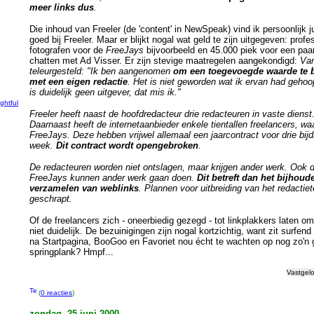
meer links dus
.
Die inhoud van Freeler (de 'content' in NewSpeak) vind ik persoonlijk ju
g
goed bij Freeler. Maar er blijkt nogal wat geld te zijn uitgegeven: profe
fotografen voor de
FreeJays
bijvoorbeeld en 45.000 piek voor een pa
chatten met Ad Visser. Er zijn stevige maatregelen aangekondigd:
Van
teleurgesteld: "Ik ben aangenomen
om een toegevoegde waarde te 
met een eigen redactie
. Het is niet geworden wat ik ervan had gehoop
is duidelijk geen uitgever, dat mis ik."
ightful
Freeler heeft naast de hoofdredacteur drie redacteuren in vaste dienst
Daarnaast heeft de internetaanbieder enkele tientallen freelancers, wa
FreeJays. Deze hebben vrijwel allemaal een jaarcontract voor drie bij
week.
Dit contract wordt opengebroken
.
De redacteuren worden niet ontslagen, maar krijgen ander werk. Ook 
FreeJays kunnen ander werk gaan doen.
Dit betreft dan het bijhoud
verzamelen van weblinks
. Plannen voor uitbreiding van het redactie
geschrapt.
Of de freelancers zich - oneerbiedig gezegd - tot linkplakkers laten o
niet duidelijk. De bezuinigingen zijn nogal kortzichtig, want zit surfen
na Startpagina, BooGoo en Favoriet nou écht te wachten op nog zo'n 
springplank? Hmpf...
Vastgel
(
0 reacties
)
zondag, 25 juni 2000