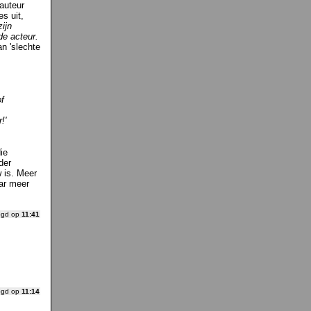
auteur
es uit,
zijn
fde acteur.
n 'slechte
of
!'
die
der
 is. Meer
aar meer
ogd op
11:41
ogd op
11:14