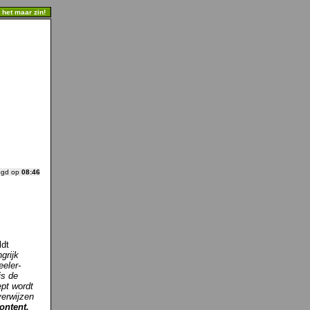
t het maar zin!
ogd op
08:46
ldt
grijk
eeler-
is de
ept wordt
verwijzen
ontent,