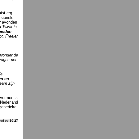
ist erg
ssionele
ar avonden
 Twisk is
bieden
t. Freeler
.
aronder de
drages per
de
en en
team zijn
mvormen is
d Nederland
generieke
ogd op
10:27