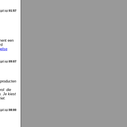
ogd op
01:57
oment een
rd
belse
ogd op
09:07
 producten
ol: die
. Je kiest
iet.
ogd op
08:00