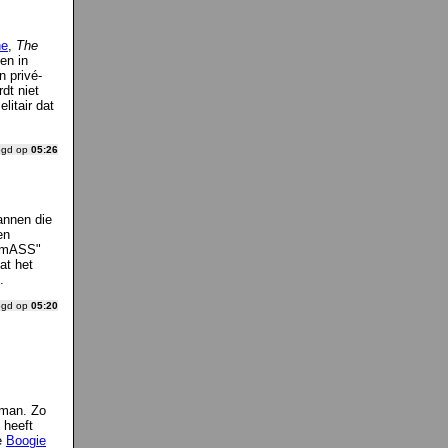
ne
,
The
len in
n privé-
dt niet
litair dat
ogd op
05:26
annen die
en
rimASS"
at het
.
ogd op
05:20
fman. Zo
 heeft
ie
Boogie