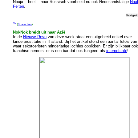
Nouja... heet... naar Russisch voorbeeld nu ook Nederlandstalige
Naa
Feiten
.
Vastgel
(
0 reacties
)
NokNok breidt uit naar Azië
In de
Nieuwe Revu
van deze week staat een uitgebreid artikel over
kinderprostitutie in Thailand. Bij het artikel stond een aantal foto's va
waar sekstoeristen minderjarige jochies oppikken. Er zijn blijkbaar ook
franchise-nemers: er is een bar dat ook fungeert als
internetcafé
!