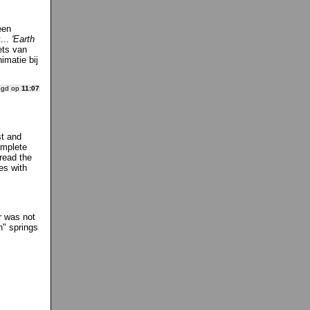
een
...
'Earth
ets van
imatie bij
ogd op
11:07
st and
omplete
sread the
es with
r was not
n" springs