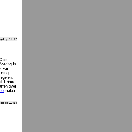
ogd op
10:37
TC de
loating in
rs van
 drug
regelen:
d. Prima
affen over
fe
maken
ogd op
10:24