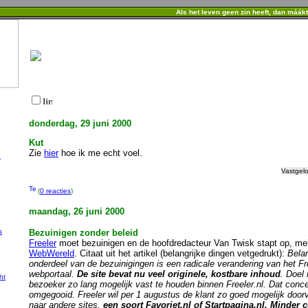
Als het leven geen zin heeft, dan máák
donderdag, 29 juni 2000
Kut
Zie
hier
hoe ik me echt voel.
e
Vastgel
(
0 reacties
)
maandag, 26 juni 2000
s
Bezuinigen zonder beleid
Freeler
moet bezuinigen en de hoofdredacteur Van Twisk stapt op, me
WebWereld
. Citaat uit het artikel (belangrijke dingen vetgedrukt):
Belan
onderdeel van de bezuinigingen is een radicale verandering van het Fr
webportaal.
De site bevat nu veel originele, kostbare inhoud
. Doel 
ht
bezoeker zo lang mogelijk vast te houden binnen Freeler.nl. Dat conc
omgegooid. Freeler wil per 1 augustus de klant zo goed mogelijk door
naar andere sites,
een soort Favoriet.nl of Startpagina.nl. Minder c