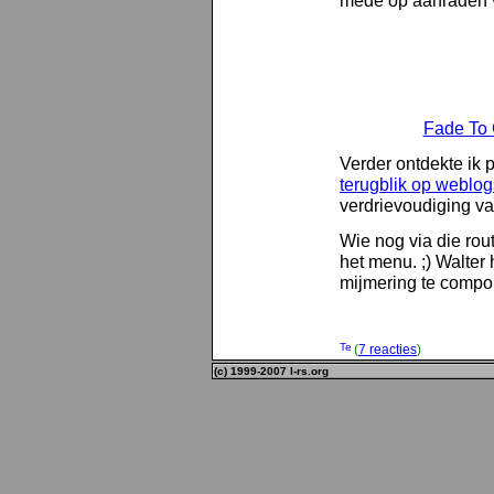
mede op aanraden 
Fade To 
Verder ontdekte ik 
terugblik op weblog
verdrievoudiging va
Wie nog via die ro
het menu. ;) Walter
mijmering te compon
(
7 reacties
)
(c) 1999-2007 l-rs.org