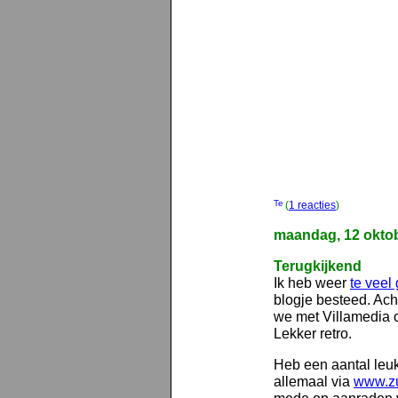
(
1 reacties
)
maandag, 12 okto
Terugkijkend
Ik heb weer
te veel 
blogje besteed. Ach
we met Villamedia 
Lekker retro.
Heb een aantal leu
allemaal via
www.z