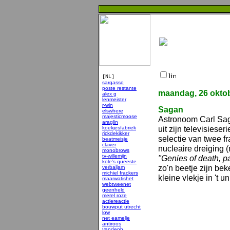
[NL]
sargasso
poste restante
maandag, 26 okto
alex g
lenmeister
r-win
Sagan
elswhere
majesticmoose
Astronoom Carl Sag
araglin
uit zijn televisies
koekjesfabriek
rickdekikker
selectie van twee f
beatmeisje
claver
nucleaire dreiging
monobrows
tv-willemijn
"Genies of death, pa
kole's queeste
zo'n beetje zijn be
verbaljam
michiel frackers
kleine vlekje in 't u
maarwatishet
webtweenet
geenheld
merel roze
actiereactie
bouwput utrecht
low
net eamelje
antiroos
vandenb