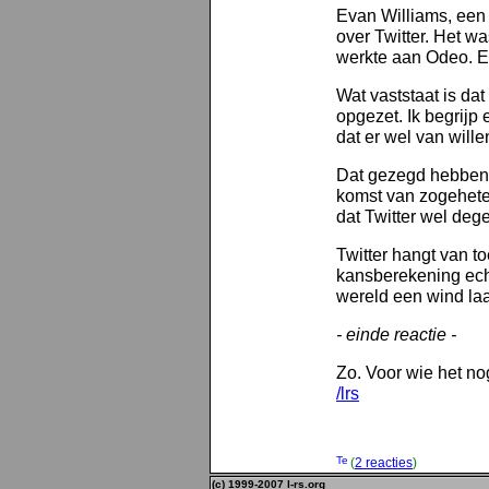
Evan Williams, een 
over Twitter. Het wa
werkte aan Odeo. Ee
Wat vaststaat is dat
opgezet. Ik begrijp
dat er wel van will
Dat gezegd hebbend
komst van zogehet
dat Twitter wel dege
Twitter hangt van to
kansberekening echt
wereld een wind laa
- einde reactie -
Zo. Voor wie het nog
/lrs
(
2 reacties
)
(c) 1999-2007 l-rs.org