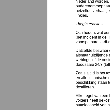
Nederland worden, 
ouderenomroepnaam
hetzelfde verhaaltj
linkjes.
- begin reactie -
Och heden, wat een 
(het incident in de 
voorspelbare la-di-d
Datzelfde bezwaar g
alsmaar uitdijende 
weblogs, of de onst
doodsaaie 24/7 (talk
Zoals altijd is het t
en alle technische
beschikking staan t
destilleren.
Elke regel van een li
volgers heeft gekos
nutteloosheid van h