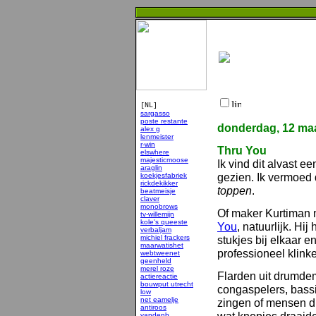
[NL]
sargasso
poste restante
donderdag, 12 maa
alex g
lenmeister
r-win
Thru You
elswhere
majesticmoose
Ik vind dit alvast e
araglin
gezien. Ik vermoed d
koekjesfabriek
rickdekikker
toppen
.
beatmeisje
claver
monobrows
Of maker Kurtiman 
tv-willemijn
kole's queeste
You
, natuurlijk. Hi
verbaljam
michiel frackers
stukjes bij elkaar 
maarwatishet
professioneel klink
webtweenet
geenheld
merel roze
Flarden uit drumdem
actiereactie
bouwput utrecht
congaspelers, bass
low
net eamelje
zingen of mensen d
antiroos
vandenb