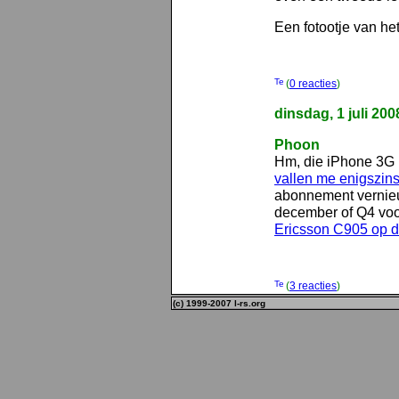
Een fotootje van het
(
0 reacties
)
dinsdag, 1 juli 200
Phoon
Hm, die iPhone 3G i
vallen me enigszin
abonnement vernieu
december of Q4 voor 
Ericsson C905 op de
(
3 reacties
)
(c) 1999-2007 l-rs.org