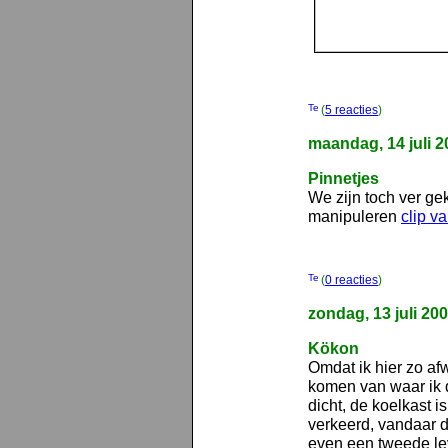
(
5 reacties
)
maandag, 14 juli 2
Pinnetjes
We zijn toch ver g
manipuleren
clip v
(
0 reacties
)
zondag, 13 juli 20
Kökon
Omdat ik hier zo af
komen van waar ik d
dicht, de koelkast 
verkeerd, vandaar 
even een tweede le