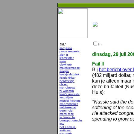
[NL]
sargasso
poste restante
dinsdag, 29 juli 20
alex g
lenmeister
r-win
Fail II
elswhere
majesticmoose
Bij
het bericht over
araglin
(482 miljard dollar,
koekjesfabriek
rickdekikker
kun je alleen maar
beatmeisje
claver
deze brutaliteit (Nu
monobrows
tv-willemijn
Huis):
kole's queeste
verbaljam
michiel frackers
"Nussle said the det
maarwatishet
softening of the ec
webtweenet
geenheld
He attacked congre
merel roze
actiereactie
spending to grow out
bouwput utrecht
low
net eamelje
antiroos
vandenb