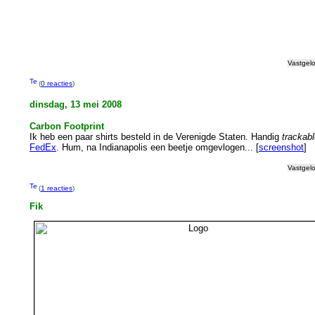
Vastgel
(
0 reacties
)
dinsdag, 13 mei 2008
Carbon Footprint
Ik heb een paar shirts besteld in de Verenigde Staten. Handig
trackab
FedEx
. Hum, na Indianapolis een beetje omgevlogen... [
screenshot
]
Vastgel
(
1 reacties
)
Fik