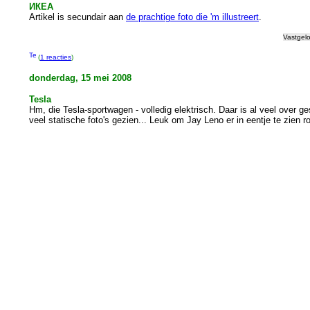
ИКЕА
Artikel is secundair aan
de prachtige foto die 'm illustreert
.
Vastgel
(
1 reacties
)
donderdag, 15 mei 2008
Tesla
Hm, die Tesla-sportwagen - volledig elektrisch. Daar is al veel over g
veel statische foto's gezien... Leuk om Jay Leno er in eentje te zien r