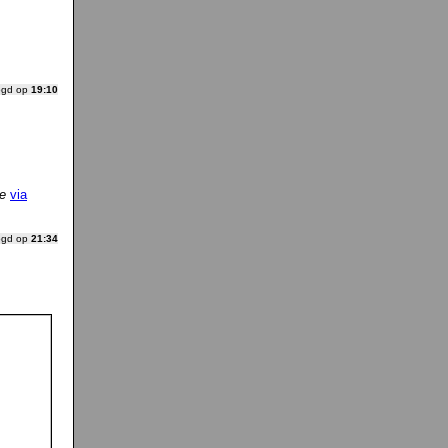
ogd op
19:10
le
via
ogd op
21:34