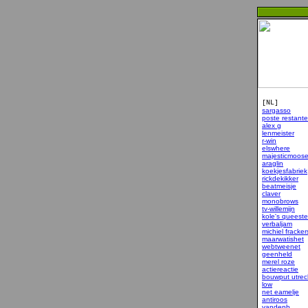
[NL]
sargasso
poste restante
alex g
lenmeister
r-win
elswhere
majesticmoos
araglin
koekjesfabriek
rickdekikker
beatmeisje
claver
monobrows
tv-willemijn
kole's queeste
verbaljam
michiel fracker
maarwatishet
webtweenet
geenheld
merel roze
actiereactie
bouwput utrec
low
net eamelje
antiroos
vandenb