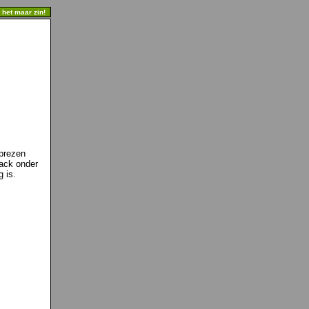
t het maar zin!
lprezen
lack onder
 is.