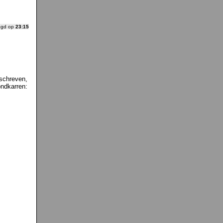
ogd op
23:15
eschreven,
ondkarren: