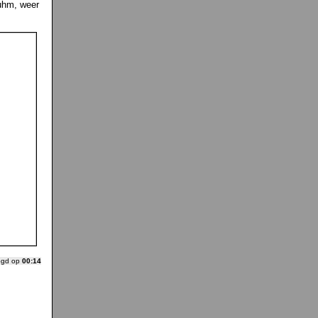
uhm, weer
ogd op
00:14