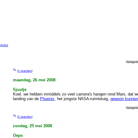
g
ightful
Vastgel
(
1 reacties
)
maandag, 26 mei 2008
Sjuutje
Koel, we hebben inmiddels zo veel camera's hangen rond Mars, dat w
landing van de
Phoenix
, het jongste NASA-ruimtetuig,
gewoon kunnen
Vastgel
(
2 reacties
)
zondag, 25 mei 2008
Oeps