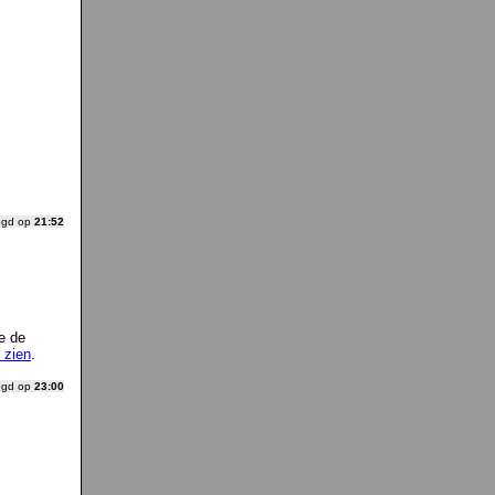
ogd op
21:52
e de
 zien
.
ogd op
23:00