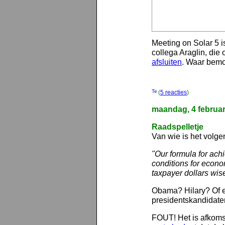
Meeting on Solar 5 
collega Araglin, die
afsluiten
. Waar bemo
(
5 reacties
)
maandag, 4 februar
Raadspelletje
Van wie is het volge
"Our formula for ach
conditions for econo
taxpayer dollars wisel
Obama? Hilary? Of 
presidentskandidate
FOUT! Het is afkomst