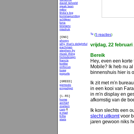
david rietveld
sjaak laan
milov
linda's log
kommapuntlog
schlijper
luna
timmietv
misdruk
(
5 reacties
)
[ENG]
shorpy
vrijdag, 22 februari
why, that's delightful
eachman
stephen fry
music thing
Bereik
hicksdesign
Hey, even een korte
francis
kottke
Mobile? Ik heb nu al
onfocus
tuaw
binnenshuis hier is 
popurls
[GREED]
Ik zit met m'n burea
gizmodo
in een kooi van Fara
engadget
in m'n display en ges
[L-RS]
afkomstig van de b
home
archief
zoeken
Ik kon slechts een o
cam
ß
e-mail
slecht uitkomt
voor b
b3ta
stats
jaren gewoon niks h
smakelijk