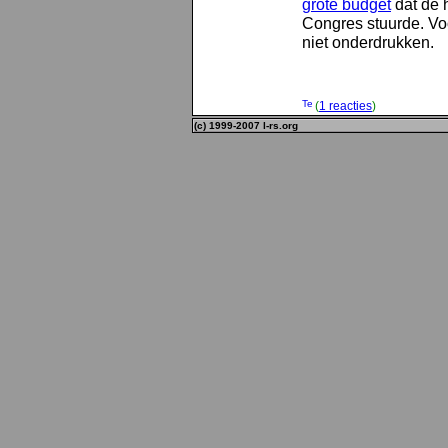
grote budget
dat de 
Congres stuurde. Voor
niet onderdrukken.
(
1 reacties
)
(c) 1999-2007 l-rs.org