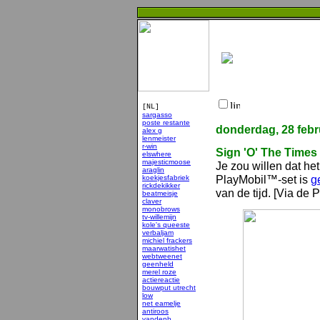
[NL]
sargasso
poste restante
donderdag, 28 febr
alex g
lenmeister
r-win
Sign 'O' The Times
elswhere
majesticmoose
Je zou willen dat he
araglin
PlayMobil™-set is
g
koekjesfabriek
rickdekikker
van de tijd. [Via de 
beatmeisje
claver
monobrows
tv-willemijn
kole's queeste
verbaljam
michiel frackers
maarwatishet
webtweenet
geenheld
merel roze
actiereactie
bouwput utrecht
low
net eamelje
antiroos
vandenb