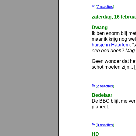
(
7 reacties
)
zaterdag, 16 februa
Dwang
Ik ben enorm blij me
maar ik krijg nog w
huisje in Haarlem
.
"
een bod doen? Mag ik
Geen wonder dat het 
schot moeten zijn... [
(
2 reacties
)
Bedelaar
De BBC blijft me ve
planeet.
(
0 reacties
)
HD