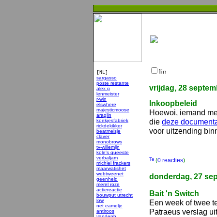
[NL]
sargasso
poste restante
vrijdag, 28 septe
alex g
lenmeister
r-win
Inkoopbeleid
elswhere
majesticmoose
Hoewoi, iemand met
araglin
die
deze documenta
koekjesfabriek
rickdekikker
voor uitzending bi
beatmeisje
claver
monobrows
tv-willemijn
kole's queeste
verbaljam
(
0 reacties
)
michiel frackers
maarwatishet
webtweenet
donderdag, 27 se
geenheld
merel roze
actiereactie
Bait 'n Switch
bouwput utrecht
low
Een week of twee t
net eamelje
Patraeus verslag uit
antiroos
vandenb