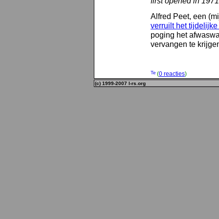
first opened in 1971
Alfred Peet, een (m
verruilt het tijdelij
poging het afwaswat
vervangen te krijge
(
0 reacties
)
(c) 1999-2007 l-rs.org