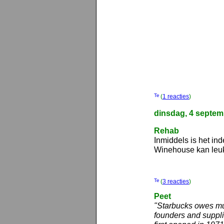
(
1 reacties
)
dinsdag, 4 septem
Rehab
Inmiddels is het i
Winehouse kan leu
(
3 reacties
)
Peet
"Starbucks owes muc
founders and suppli