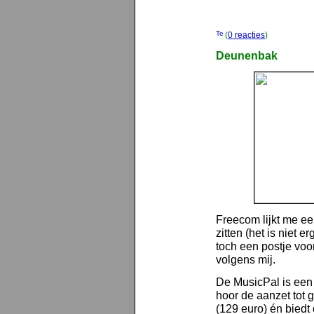
(
0 reacties
)
Deunenbak
Freecom lijkt me ee
zitten (het is niet er
toch een postje vo
volgens mij.
De MusicPal is een 
hoor de aanzet tot 
(129 euro) én biedt