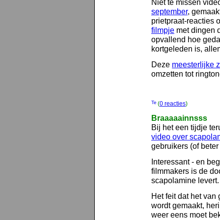
Niet te missen vide
september
, gemaak
prietpraat-reacties 
filmpje
met dingen di
opvallend hoe gedate
kortgeleden is, alle
Deze
meesterlijke 
omzetten tot rington
(
0 reacties
)
Braaaaainnsss
Bij het een tijdje t
video over scapola
gebruikers (of bete
Interessant - en beg
filmmakers is de do
scapolamine levert.
Het feit dat het va
wordt gemaakt, her
weer eens moet beki