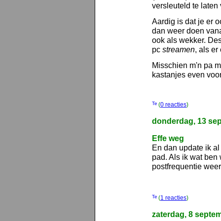
versleuteld te laten
Aardig is dat je er
dan weer doen vana
ook als wekker. Des
pc
streamen
, als er
Misschien m'n pa ma
kastanjes even voor
(
0 reacties
)
donderdag, 13 se
Effe weg
En dan update ik al
pad. Als ik wat ben
postfrequentie weer 
(
1 reacties
)
zaterdag, 8 septe