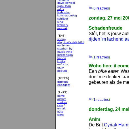
david rietveld
sjaak laan
(
0 reacties
)
milov
linda's log
kommapuntlog
zondag, 27 mei 20
schlijper
luna
timmietv
Schadenfreude
misdruk
Stél, het is jouw a
[ENG]
rijden 'm lachend aa
shorpy
why, that's delightful
eachman
stephen fry
music thing
hicksdesign
(
1 reacties
)
francis
kottke
onfocus
Woho here it com
tuaw
Een
bike eater
. Waa
popurls
doet me denken a
[GREED]
gebeuren als de m
gizmodo
engadget
[L-RS]
home
archief
(
1 reacties
)
zoeken
cam
ß
donderdag, 24 mei
e-mail
b3ta
stats
smakelijk
Anim
De Brit
Cyriak Harri