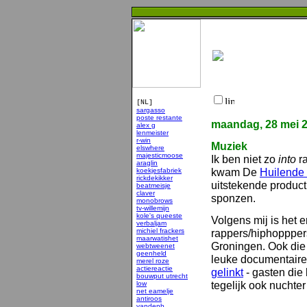
[NL]
sargasso
poste restante
maandag, 28 mei 
alex g
lenmeister
r-win
Muziek
elswhere
majesticmoose
Ik ben niet zo
into
ra
araglin
kwam De
Huilende
koekjesfabriek
rickdekikker
uitstekende product
beatmeisje
claver
sponzen.
monobrows
tv-willemijn
kole's queeste
Volgens mij is het 
verbaljam
michiel frackers
rappers/hiphopppers
maarwatishet
Groningen. Ook die
webtweenet
geenheld
leuke documentaire 
merel roze
actiereactie
gelinkt
- gasten die
bouwput utrecht
tegelijk ook nuchter
low
net eamelje
antiroos
vandenb