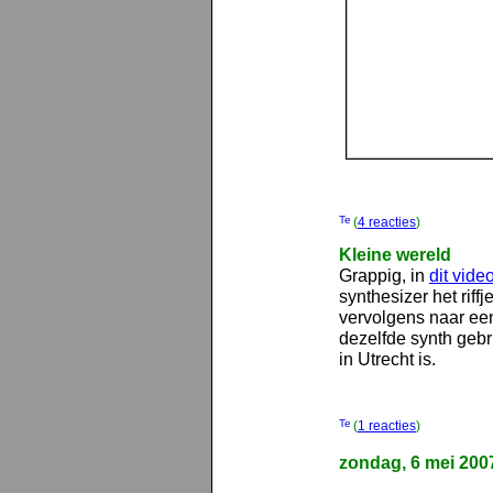
(
4 reacties
)
Kleine wereld
Grappig, in
dit vide
synthesizer het riffj
vervolgens naar een
dezelfde synth gebr
in Utrecht is.
(
1 reacties
)
zondag, 6 mei 200