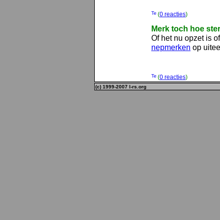
(
0 reacties
)
Merk toch hoe ste
Of het nu opzet is
nepmerken
op uitee
(
0 reacties
)
(c) 1999-2007 l-rs.org