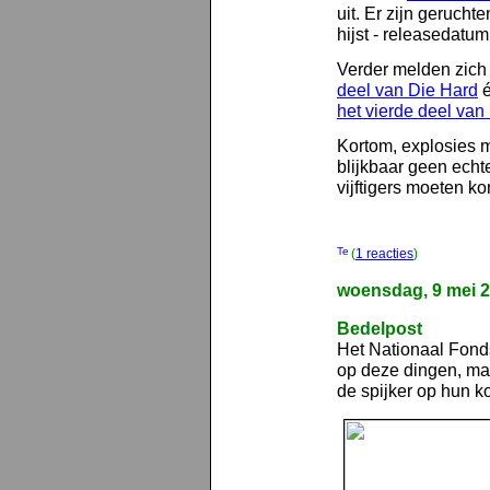
uit. Er zijn gerucht
hijst - releasedatu
Verder melden zic
deel van Die Hard
é
het vierde deel va
Kortom, explosies 
blijkbaar geen echt
vijftigers moeten k
(
1 reacties
)
woensdag, 9 mei 
Bedelpost
Het Nationaal Fonds
op deze dingen, maa
de spijker op hun k