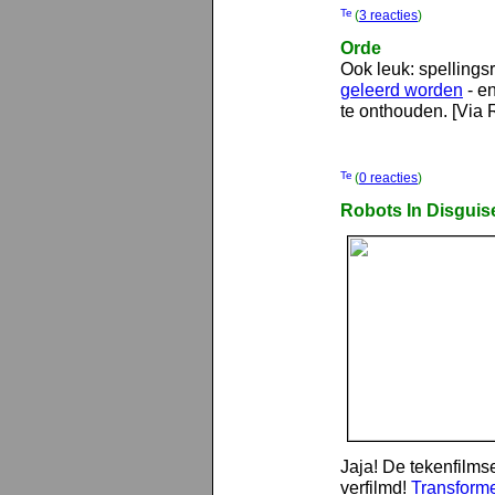
(
3 reacties
)
Orde
Ook leuk: spellings
geleerd worden
- en
te onthouden. [Via 
(
0 reacties
)
Robots In Disguis
Jaja! De tekenfilms
verfilmd!
Transform