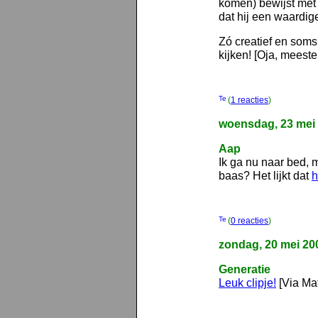
komen) bewijst met 
dat hij een waardig
Zó creatief en soms
kijken! [Oja, meeste
(
1 reacties
)
woensdag, 23 mei
Aap
Ik ga nu naar bed, 
baas? Het lijkt dat
h
(
0 reacties
)
zondag, 20 mei 20
Generatie
Leuk clipje!
[Via Ma