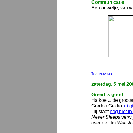
Communicatie
Een ouwetje, van w
(
3 reacties
)
zaterdag, 5 mei 20
Greed is good
Ha koel... de groots
Gordon Gekko
krij
Hij staat
nog niet i
Never Sleeps
verwi
over de film
Wallstr