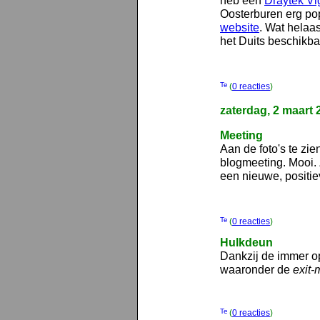
heb een
Draytek Vi
Oosterburen erg pop
website
. Wat helaas
het Duits beschikbaa
(
0 reacties
)
zaterdag, 2 maart 
Meeting
Aan de foto's te zi
blogmeeting. Mooi.
een nieuwe, positie
(
0 reacties
)
Hulkdeun
Dankzij de immer o
waaronder de
exit-
(
0 reacties
)