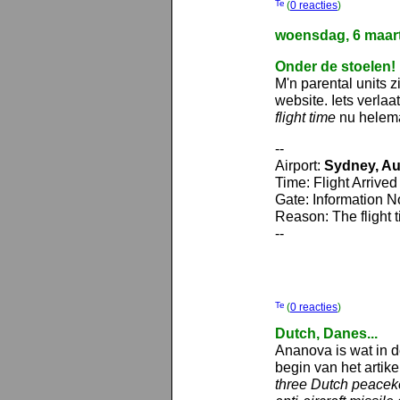
(
0 reacties
)
woensdag, 6 maar
Onder de stoelen!
M'n parental units z
website. Iets verla
flight time
nu helem
--
Airport:
Sydney, Au
Time: Flight Arrive
Gate: Information N
Reason: The flight 
--
(
0 reacties
)
Dutch, Danes...
Ananova is wat in 
begin van het artik
three Dutch peacek