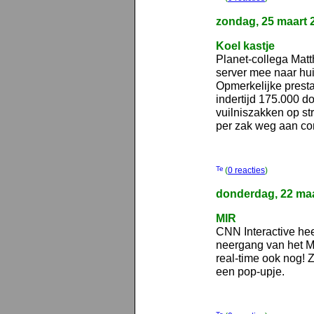
zondag, 25 maart 
Koel kastje
Planet-collega Matt
server mee naar h
Opmerkelijke presta
indertijd 175.000 do
vuilniszakken op st
per zak weg aan co
(
0 reacties
)
donderdag, 22 maa
MIR
CNN Interactive he
neergang van het M
real-time ook nog! Z
een pop-upje.