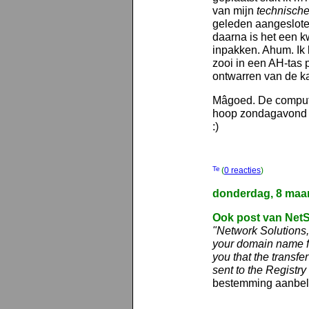
van mijn
technische
geleden aangeslote
daarna is het een kw
inpakken. Ahum. Ik 
zooi in een AH-tas 
ontwarren van de k
Mâgoed. De computer
hoop zondagavond w
:)
(
0 reacties
)
donderdag, 8 maar
Ook post van NetS
"Network Solutions, 
your domain name fro
you that the transf
sent to the Registry
bestemming aanbel