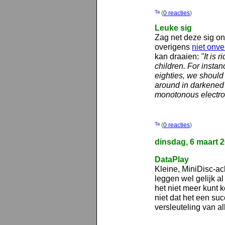
(
0 reacties
)
Leuke sig
Zag net deze sig on
overigens
niet onve
kan draaien:
"It is 
children. For instan
eighties, we shoul
around in darkened r
monotonous electro
(
0 reacties
)
dinsdag, 6 maart 
DataPlay
Kleine, MiniDisc-ac
leggen wel gelijk al
het niet meer kunt 
niet dat het een su
versleuteling van al