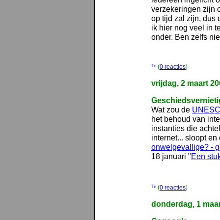
verzekeringen zijn 
op tijd zal zijn, dus
ik hier nog veel in 
onder. Ben zelfs ni
(
0 reacties
)
vrijdag, 2 maart 2
Geschiedsvernieti
Wat zou de
UNES
het behoud van inte
instanties die acht
internet... sloopt 
onwelgevallige? - g
18 januari "
Een stuk
(
0 reacties
)
donderdag, 1 maar