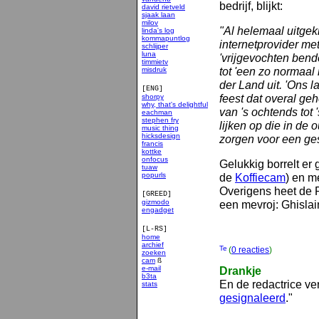
bedrijf, blijkt:
david rietveld
sjaak laan
milov
"Al helemaal uitgekr
linda's log
kommapuntlog
internetprovider m
schlijper
luna
'vrijgevochten bende
timmietv
tot 'een zo normaal 
misdruk
der Land uit. 'Ons l
[ENG]
feest dat overal g
shorpy
why, that's delightful
van 's ochtends tot
eachman
stephen fry
lijken op die in de
music thing
hicksdesign
zorgen voor een ge
francis
kottke
onfocus
Gelukkig borrelt er
tuaw
popurls
de
Koffiecam
) en m
Overigens heet de
[GREED]
gizmodo
een mevroj: Ghisla
engadget
[L-RS]
home
archief
(
0 reacties
)
zoeken
cam
ß
e-mail
Drankje
b3ta
En de redactrice ve
stats
smakelijk
gesignaleerd
."