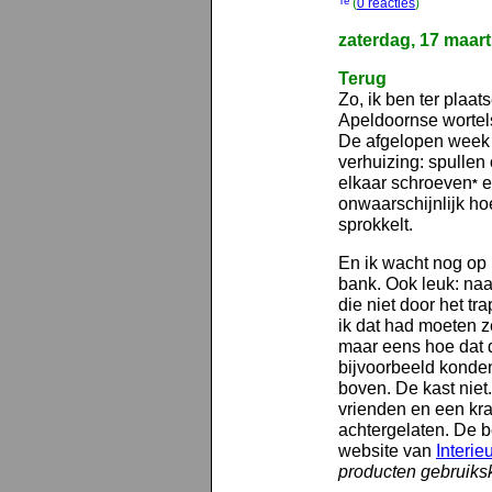
(
0 reacties
)
zaterdag, 17 maar
Terug
Zo, ik ben ter plaa
Apeldoornse wortels
De afgelopen week 
verhuizing: spullen
elkaar schroeven
e
*
onwaarschijnlijk ho
sprokkelt.
En ik wacht nog op
bank. Ook leuk: naa
die niet door het tr
ik dat had moeten z
maar eens hoe dat d
bijvoorbeeld konde
boven. De kast niet
vrienden en een kra
achtergelaten. De 
website van
Interie
producten gebruikskl