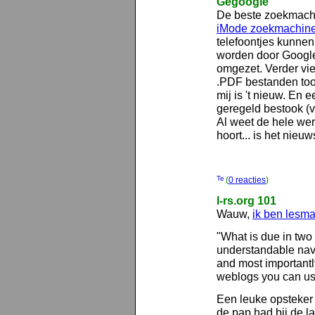
Gegoogle
De beste zoekmachin
iMode zoekmachin
telefoontjes kunnen
worden door Google
omgezet. Verder vie
.PDF bestanden toont
mij is 't nieuw. En 
geregeld bestook (
Al weet de hele were
hoort... is het nieuw
(
0 reacties
)
l-rs.org 101
Wauw,
ik ben lesma
"What is due in two 
understandable navig
and most importantly
weblogs you can use
Een leuke opsteker
de pap had bij de l