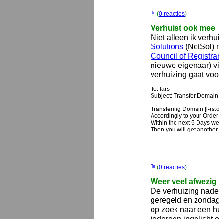
(
0 reacties
)
Verhuist ook mee
Niet alleen ik verh
Solutions
(NetSol) n
Council of Registra
nieuwe eigenaar) vi
verhuizing gaat voo
To: lars
Subject: Transfer Domain 
Transfering Domain [l-rs.o
Accordingly to your Order
Within the next 5 Days we
Then you will get another 
(
0 reacties
)
Weer veel afwezig
De verhuizing nader
geregeld en zondag
op zoek naar een hu
iedereen ingelicht 