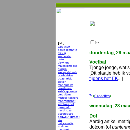
[NL]
sargasso
poste restante
donderdag, 29 maa
alex g
lenmeister
r-win
Voetbal
elswhere
majesticmoose
Tjonge jonge, wat 
araglin
[Dit plaatje heb ik 
koekjesfabriek
rickdekikker
tijdens het EK
...]
beatmeisje
claver
monobrows
tv-willemijn
kole's queeste
verbaljam
(
0 reacties
)
michiel frackers
maarwatishet
webtweenet
woensdag, 28 maa
geenheld
merel roze
actiereactie
Dot
bouwput utrecht
low
Aardig artikel met ti
net eamelje
dotcom (of
puntenn
antiroos
vandenb