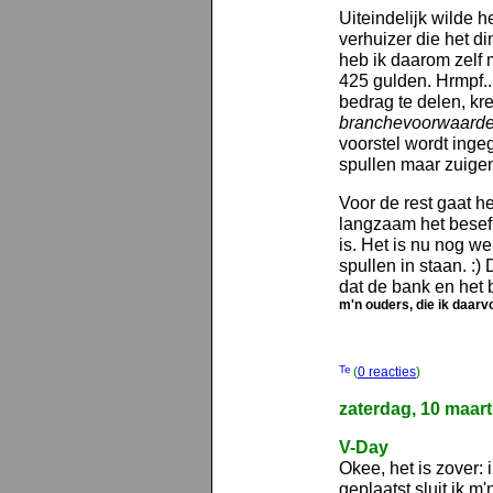
Uiteindelijk wilde h
verhuizer die het di
heb ik daarom zelf 
425 gulden. Hrmpf...
bedrag te delen, kre
branchevoorwaard
voorstel wordt inge
spullen maar zuigen
Voor de rest gaat h
langzaam het besef
is. Het is nu nog w
spullen in staan. :)
dat de bank en het 
m'n ouders, die ik daar
(
0 reacties
)
zaterdag, 10 maar
V-Day
Okee, het is zover: 
geplaatst sluit ik 