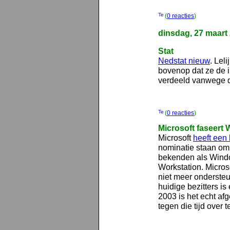
(
0 reacties
)
dinsdag, 27 maart
Stat
Nedstat nieuw
. Leli
bovenop dat ze de 
verdeeld vanwege 
(
0 reacties
)
Microsoft faseert 
Microsoft
heeft een 
nominatie staan om
bekenden als Windo
Workstation. Micro
niet meer ondersteu
huidige bezitters is
2003 is het echt afg
tegen die tijd over 