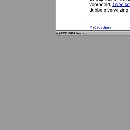
voorbeeld.
Twee ke
dubbele verwijzing na
(
0 reacties
)
(c) 1999-2007 l-rs.org